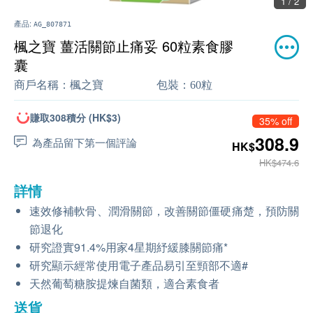
1 / 2
產品:
AG_807871
楓之寶 薑活關節止痛妥 60粒素食膠
囊
商戶名稱：
楓之寶
包裝：
60粒
賺取308積分 (HK$3)
35% off
308.9
為產品留下第一個評論
HK$
HK$474.6
詳情
速效修補軟骨、潤滑關節，改善關節僵硬痛楚，預防關
節退化
研究證實91.4%用家4星期紓緩膝關節痛*
研究顯示經常使用電子產品易引至頸部不適#
天然葡萄糖胺提煉自菌類，適合素食者
送貨