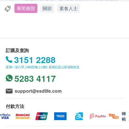
3. 如有任何爭議，維健生有限公司及健康網購
化/勞損/曾受傷人士
health.ESDlife保留最終決議權。
葡萄糖胺
關節
素食人士
送貨
* Qiu GX, et al. Zhonghua Yi Xue Za Zhi. 2005 Nov
1. 購買
楓之寶
產品總額滿HK$500，即可享本地免
16;85(43):3067-70# Al-Hadidi F, et al. PLoS One.
費送貨服務。賬單總額未滿HK$500需附加HK$60運
2019 May 20;14(5):e0217231
費。以下地區不提供送貨服務:
馬灣, 沙頭角, 落馬洲, 皇崗, 流浮山, 龍鼓灘, 踏石角, 大
訂購及查詢
服用方法
嶼山 (包括愉景灣), 南丫島, 長洲, 坪洲, 大澳, 梅窩, 昂
3151 2288
成人每日服2次，每次1粒， 隨餐服用。
平"
星期一至六早上9時至晚上12時; 星期日及公眾假期休息
2. 我們將於確定訂單後5-7個工作天內安排發貨。
成份
5283 4117
3. 不排除運送時間會因節日而有所影響。當八號
素食鹽酸葡萄糖胺、薑黃根莖提取物
烈風訊號懸掛或黑色暴雨警告生效時，送貨服務時間
將會延遲。
support@esdlife.com
注意事項
4. 所有訂單須視乎相關貨品的供應情況再作最後
如您正在懷孕或哺乳，有膽結石、膽道阻塞、胃潰
確認。倘若健康網購health.ESDlife未能提供任何訂單
付款方法
瘍或胃酸過多，服用此產品前請先諮詢醫生。
上的貨品，健康網購health.ESDlife有權拒絕接受該訂
轉
帳
如對本產品任何成分過敏，請勿服用。
單，並且會於送貨前透過電話或電郵通知顧客再作安
排。