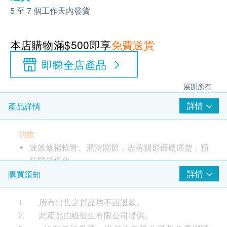
5 至 7 個工作天內發貨
本店購物滿$500即享
免費送貨
即睇全店產品
展開所有
詳情
產品詳情
功效
速效修補軟骨、潤滑關節，改善關節僵硬痛楚，預
防關節退化
研究證實91.4%用家4星期紓緩膝關節痛*
詳情
購買須知
研究顯示經常使用電子產品易引至頸部不適#
維持肝臟健康
1. 所有出售之貨品均不設退款。
天然葡萄糖胺提煉自菌類，適合素食者
2. 此產品由維健生有限公司提供。
適合低頭族、膝蓋酸軟無力、行動不順、關節退