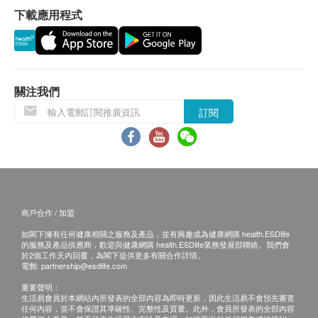
下載應用程式
保證
1. 貨品質量保證，於顧客收到產品當日起計，食
用期應最少有9個月或以上。
換貨安排
1. 當顧客收取已訂購之貨品時，有責任檢查貨品
關注我們
是否有損毀情況，一經確認簽收，恕不接受退換。
訂閱
2. 退換產品必須包裝完整，如退換之產品有任何
殘缺或過期退回，供應商有權不受理。
3. 如有其他損壞或遺漏查詢，顧客必須保留有效
收據正本，並於送貨後3個工作天內按下列方式聯絡
健康網購health.ESDlife客戶服務部跟進。
商戶合作 / 加盟
電郵: support@esdlife.com / 健康網購health.ESDlife
如閣下擁有任何健康相關之服務及產品，並有興趣成為健康網購 health.ESDlife
客服熱線: (852) 3151-2288
的服務及產品供應商，歡迎與健康網購 health.ESDlife業務發展部聯絡。我們會
於2個工作天內回覆，為閣下提供更多有關合作詳情。
電郵:
partnership@esdlife.com
重要聲明：
生活易會員於本網站內所發表的全部內容為即時更新，因此生活易不會預先審查
任何內容，並不會保證其準確性、完整性及質量。此外，會員所發表的全部內容