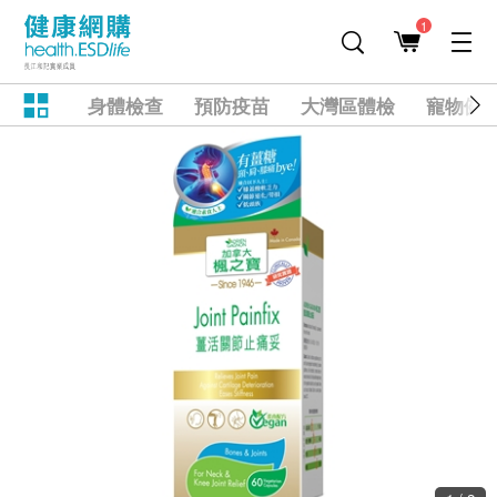
1
身體檢查
預防疫苗
大灣區體檢
寵物健