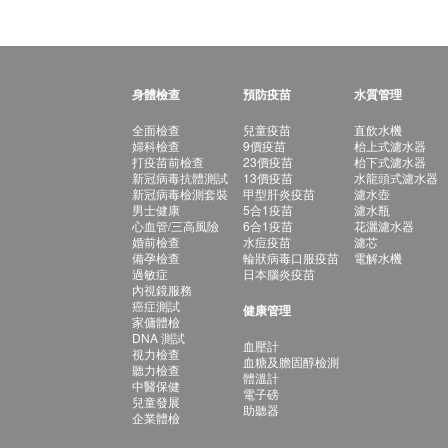
身體檢查
預防疫苗
水質管理
全面檢查
兒童疫苗
直飲水機
婦科檢查
9價疫苗
枱上式濾水器
打疫苗前檢查
23價疫苗
枱下式濾水器
新冠病毒抗體測試
13價疫苗
水龍頭式濾水器
新冠病毒檢測套裝
甲型肝炎疫苗
濾水壺
男士健康
5合1疫苗
濾水瓶
心血管/三高風險
6合1疫苗
花灑濾水器
婚前檢查
水痘疫苗
濾芯
備孕檢查
輪狀病毒口服疫苗
電解水機
過敏症
日本腦炎疫苗
內視鏡服務
癌症測試
健康管理
家傭體檢
DNA 測試
血壓計
視力檢查
血糖及膽固醇檢測
聽力檢查
體溫計
中醫保健
電子磅
兒童發展
助聽器
企業體檢