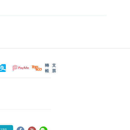
轉
支
帳
票