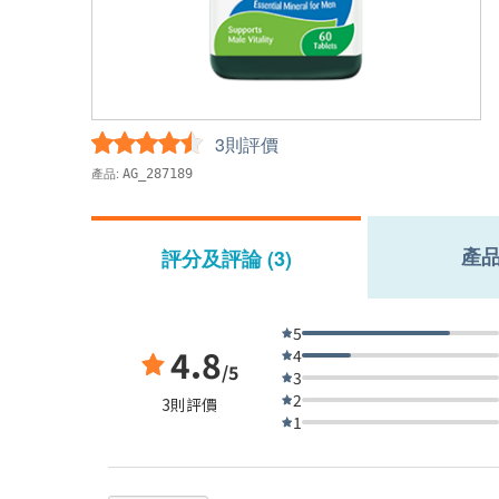
3則評價
產品:
AG_287189
產
評分及評論 (3)
5
4.8
4
/5
3
2
3則評價
1