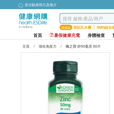
首次驗身指引及推介
屈臣氏水機
NMN組合
保健品
首頁
暑假健康充電
身體檢查
主頁
/
強化免疫力
/
楓之寶 鋅50毫克 60片