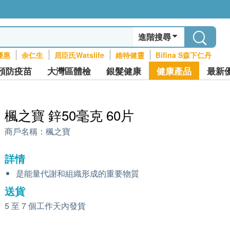
進階搜尋
優惠
余仁生
屈臣氏Watslife
維特健靈
Bifina S森下仁丹
預防疫苗
大灣區體檢
銀髮健康
健康產品
最新
楓之寶 鋅50毫克 60片
商戶名稱：
楓之寶
詳情
是能量代謝和組織形成的重要物質
送貨
5 至 7 個工作天內發貨