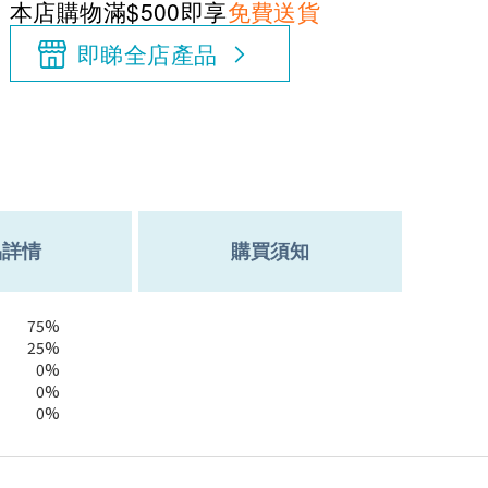
本店購物滿$500即享
免費送貨
即睇全店產品
品詳情
購買須知
75%
25%
0%
0%
0%