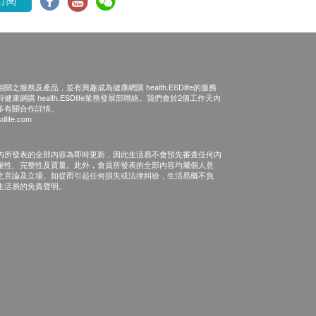
訂閱
之服務及產品，並有興趣成為健康網購 health.ESDlife的服務
康網購 health.ESDlife業務發展部聯絡。我們會於2個工作天內
多有關合作詳情。
dlife.com
內所發表的全部內容為即時更新，因此生活易不會預先審查任何內
確性、完整性及質量。此外，會員所發表的全部內容均屬個人意
之言論及立場。如從而引起任何損失或法律糾紛，生活易概不負
生活易的免責聲明。