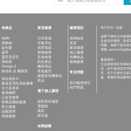
保健品
家居健康
健康資訊
商戶合作 / 加盟
如閣下擁有任何健康相關
NMN
日常家電
身體檢查
及產品供應商，歡迎與健
滴雞精
空氣淨化
疫苗
回覆，為閣下提供更
益生菌
廚房電器
家居健康
電郵:
partnership@es
蟲草
寵物健康
個人健康
靈芝及雲芝
長者健康
有機食品
重要聲明：
滴魚精
防疫產品
寵物健康
生活易會員於本網站
Omega 3
睡眠用品
容，並不會保證其準
維他命 及 礦物質
害蟲處理
常見問題
見，並不代表生活易
健康及有機食品
責。有關詳情請參閱
強化免疫力
飲品
首次驗身指引
腸道及消化系統健康
熱門問題
女士及美容
電子個人護理
瘦身纖體
心血管健康
面部美容儀器
骨骼及關節健康
電鬚刨
男士健康
風筒
頭髮護理
脫毛器
孕婦健康
休閑娛樂