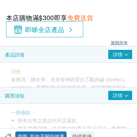
本店購物滿$300即享
免費送貨
即睇全店產品
展開所有
詳情
產品詳情
功效
炎痛消「腰坐骨」含坐骨神經蛋白乙酼肉鹼 (Acetyl-L-
carnitine)，專門針對坐骨神經赤痺，鎂能專門減輕坐
骨刺痛，並有效修復神經的功效；綠唇蚌GLM能消除
詳情
購買須知
紅痛；配合有機硫舒緩肌肉繃緊，針對痛源，消除神
經痺赤
一般條款：
所有出售之貨品均不設退款。
成份
貨品質量保證，於顧客收到產品當日起計，食用期
乙酼肉鹼 (Acetyl-L-carnitine)、鎂、綠唇蚌GLM、有
應最少有9個月或以上。
骨骼, 肌肉及關節健康
舒緩疼痛