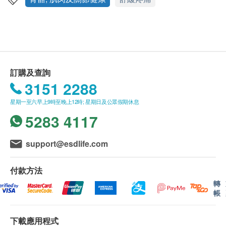
機硫MSM
此產品由 Pony Supermarket 提供。
如有任何爭議，Pony Supermarket 及 健康網購
用法用量
health.ESDlife保留最終決議權。
每日1次，於早餐前服3粒，建議連續服用3個月
送貨條款：
訂購及查詢
注意事項
購買產品總額滿HK$300，即可享本地免費送貨服
3151 2288
孕婦、哺乳期女性及兒童慎用
務。賬單總額未滿HK$300需附加HK$30運費。
使用中如有不適，請停止服用或諮詢醫生意見。
星期一至六早上9時至晚上12時; 星期日及公眾假期休息
我們將於確定訂單後1-3個工作天內安排發貨。
請置產品於陰涼位置。
5283 4117
不排除運送時間會因節日而有所影響。當八號烈風
訊號懸掛或黑色暴雨警告生效時，送貨服務時間將
會延遲。
support@esdlife.com
所有訂單須視乎相關貨品的供應情況再作最後確
認。倘若健康網購health.ESDlife未能提供任何訂
付款方法
單上的貨品，健康網購health.ESDlife有權拒絕接
轉
帳
受該訂單，並且會於送貨前透過電話或電郵通知顧
客再作安排。
下載應用程式