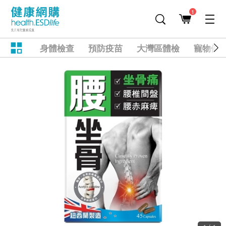
1
身體檢查
預防疫苗
大灣區體檢
寵物健