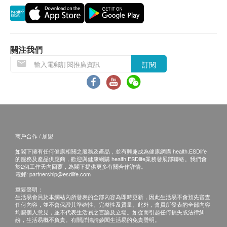
退換條款：
當顧客收取已訂購之貨品時，有責任檢查貨品是否
有損毀情況，一經確認簽收，恕不接受退換。
退換產品必須包裝完整，如退換之產品有任何殘缺
關注我們
或過期退回，供應商有權不受理。
訂閱
如有其他損壞或遺漏查詢，顧客必須保留有效收據
正本，並於送貨後3個工作天內按下列方式聯絡
Pony Supermarket 客戶服務部跟進。
商戶合作 / 加盟
如閣下擁有任何健康相關之服務及產品，並有興趣成為健康網購 health.ESDlife
的服務及產品供應商，歡迎與健康網購 health.ESDlife業務發展部聯絡。我們會
於2個工作天內回覆，為閣下提供更多有關合作詳情。
電郵:
partnership@esdlife.com
重要聲明：
生活易會員於本網站內所發表的全部內容為即時更新，因此生活易不會預先審查
任何內容，並不會保證其準確性、完整性及質量。此外，會員所發表的全部內容
均屬個人意見，並不代表生活易之言論及立場。如從而引起任何損失或法律糾
紛，生活易概不負責。有關詳情請參閱生活易的免責聲明。