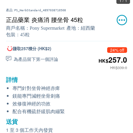
1 / 1
產品:
PS_HerbStandard_4897038710508
正品藥業 炎痛消 腰坐骨 45粒
商戶名稱：
Pony Supermarket
產地：
紐西蘭
包裝：
45粒
賺取257積分 (HK$2)
24% off
257.0
為產品留下第一個評論
HK$
HK$339.0
詳情
專門針對坐骨神經赤痺
鎂能專門減輕坐骨刺痛
效修復神經的功效
配合有機硫舒緩肌肉繃緊
送貨
1 至 3 個工作天內發貨