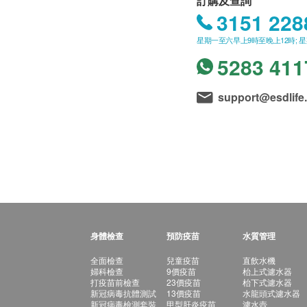
訂購及查詢
3151 228
星期一至六早上9時至晚上12時; 
5283 411
support@esdlife
身體檢查
預防疫苗
水質管理
全面檢查
兒童疫苗
直飲水機
婦科檢查
9價疫苗
枱上式濾水器
打疫苗前檢查
23價疫苗
枱下式濾水器
新冠病毒抗體測試
13價疫苗
水龍頭式濾水器
新冠病毒檢測套裝
甲型肝炎疫苗
濾水壺