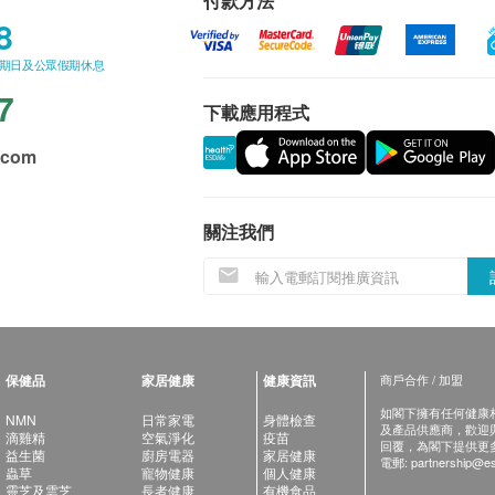
付款方法
8
星期日及公眾假期休息
7
下載應用程式
.com
關注我們
保健品
家居健康
健康資訊
商戶合作 / 加盟
如閣下擁有任何健康相關
NMN
日常家電
身體檢查
及產品供應商，歡迎與健
滴雞精
空氣淨化
疫苗
回覆，為閣下提供更
益生菌
廚房電器
家居健康
電郵:
partnership@es
蟲草
寵物健康
個人健康
靈芝及雲芝
長者健康
有機食品