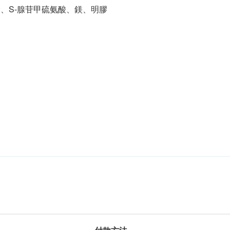
、S-腺苷甲硫氨酸、鎂、明膠
。