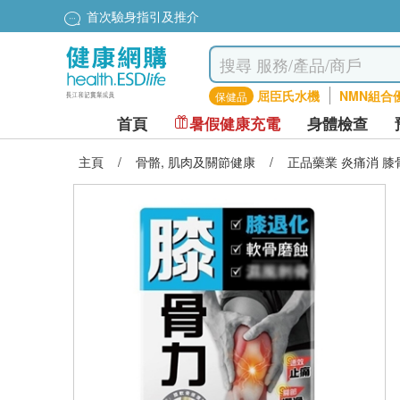
首次驗身指引及推介
屈臣氏水機
NMN組合
保健品
首頁
暑假健康充電
身體檢查
主頁
/
骨骼, 肌肉及關節健康
/
正品藥業 炎痛消 膝骨