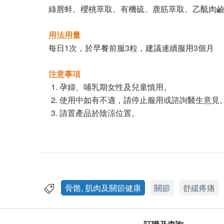
綠唇蚌、櫻桃萃取、有機硫、鹿筋萃取、乙酼肉鹼
用法用量
每日1次，於早餐前服3粒，建議連續服用3個月
注意事項
孕婦、哺乳期女性及兒童慎用。
使用中如有不適，請停止服用或諮詢醫生意見
請置產品於陰涼位置。
骨骼, 肌肉及關節健康
關節
舒緩疼痛