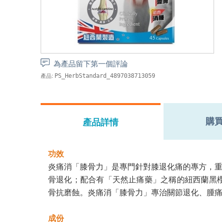
為產品留下第一個評論
產品:
PS_HerbStandard_4897038713059
購
產品詳情
功效
炎痛消「膝骨力」是專門針對膝退化痛的專方，重點解決
骨退化；配合有「天然止痛藥」之稱的紐西蘭黑櫻
骨抗磨蝕。炎痛消「膝骨力」專治關節退化、腫
成份