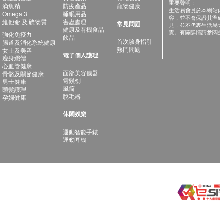
重要聲明：
滴魚精
防疫產品
寵物健康
生活易會員於本網站
Omega 3
睡眠用品
容，並不會保證其準
維他命 及 礦物質
害蟲處理
常見問題
見，並不代表生活易
健康及有機食品
責。有關詳情請參閱
強化免疫力
飲品
首次驗身指引
腸道及消化系統健康
熱門問題
女士及美容
電子個人護理
瘦身纖體
心血管健康
面部美容儀器
骨骼及關節健康
電鬚刨
男士健康
風筒
頭髮護理
脫毛器
孕婦健康
休閑娛樂
運動智能手錶
運動耳機