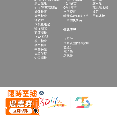
男士健康
5合1疫苗
濾水瓶
心血管/三高風險
6合1疫苗
花灑濾水器
婚前檢查
水痘疫苗
濾芯
備孕檢查
輪狀病毒口服疫苗
電解水機
過敏症
日本腦炎疫苗
內視鏡服務
癌症測試
健康管理
家傭體檢
DNA 測試
血壓計
視力檢查
血糖及膽固醇檢測
聽力檢查
體溫計
中醫保健
電子磅
兒童發展
助聽器
企業體檢