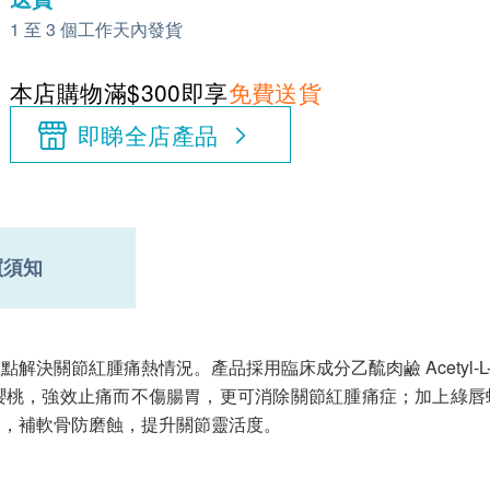
1 至 3 個工作天內發貨
本店購物滿$300即享
免費送貨
即睇全店產品
買須知
關節紅腫痛熱情況。產品採用臨床成分乙酼肉鹼 Acetyl-L-c
桃，強效止痛而不傷腸胃，更可消除關節紅腫痛症；加上綠唇蚌G
痛，補軟骨防磨蝕，提升關節靈活度。