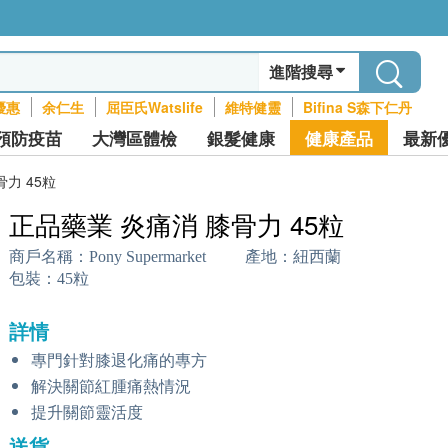
進階搜尋
優惠
余仁生
屈臣氏Watslife
維特健靈
Bifina S森下仁丹
預防疫苗
大灣區體檢
銀髮健康
健康產品
最新
力 45粒
正品藥業 炎痛消 膝骨力 45粒
商戶名稱：
Pony Supermarket
產地：
紐西蘭
包裝：
45粒
詳情
專門針對膝退化痛的專方
解決關節紅腫痛熱情況
提升關節靈活度
送貨