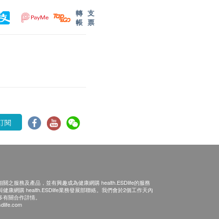
轉
支
帳
票
訂閱
之服務及產品，並有興趣成為健康網購 health.ESDlife的服務
康網購 health.ESDlife業務發展部聯絡。我們會於2個工作天內
多有關合作詳情。
dlife.com