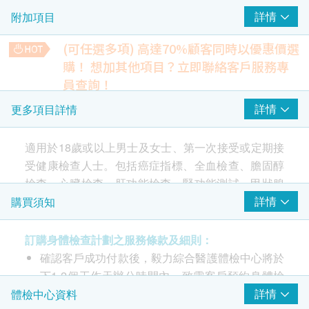
詳情
附加項目
癌抗原15.3 (乳癌) - 只限女士
癌抗原 (前列腺癌) - 只限男士
(可任選多項) 高達70%顧客同時以優惠價選
購！
想加其他項目？立即聯絡客戶服務專
心臟檢查
重點項目
員查詢！
靜態心電圖
超薄柏氏抹片檢查 (由女護士負責)
詳情
更多項目詳情
(適合有性經驗的女性檢查)
肺功能
重點項目
320.0
HK$
適用於18歲或以上男士及女士、第一次接受或定期接
胸肺X光片
受健康檢查人士。包括癌症指標、全血檢查、膽固醇
將靜態心電圖升級至運動心電圖測試
(只限佐敦分店，由心臟專科醫生進行) 評估患上冠心病的可能
檢查、心臟檢查、肝功能檢查、腎功能測試、甲狀腺
性, 測試心臟肌肉在活動增加時有否缺血或心律不整情況
2
基本項目
檢查。
詳情
購買須知
2,400.0
HK$
基本健康評估
訂購身體檢查計劃之服務條款及細則：
包括一項癌症指標(女士-乳房、男士-前列腺)、全血檢
血壓
確認客戶成功付款後，毅力綜合醫護體檢中心將於
查、膽固醇檢查、心臟檢查、肝功能檢查、腎功能測
身體重量比數
下1-2個工作天辦公時間內，致電客戶預約身體檢
試、甲狀腺檢查。
量度身高
查的時間和地點，並會通知客戶驗身注意事項。
詳情
體檢中心資料
脈搏