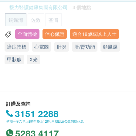
客戶亦可致電本中心預約或查詢，電話：(銅鑼
注意事項:
體重
毅力醫護健康集團有限公司
3 個地點
灣)3520 3292 / (佐敦) 3426 9771 / (荃灣) 3101
- 請詳閱以下「條款及細則」了解更多服務需知及注
4866 / (Whatsapp) 9336 8186。
意事項
血脂
銅鑼灣
佐敦
荃灣
部份檢查只限佐敦中心，請致電(銅鑼灣)3520
總膽固醇
3292 / (佐敦) 3426 9771 / (荃灣) 3101 4866 查
全面體檢
信心保證
適合18歲或以上人士
香港銅鑼灣軒尼詩道555號東角中心(舊翼)1903室
高密度脂膽固醇
詢。
癌症指標
心電圖
肝炎
肝/腎功能
類風濕
低密度脂膽固醇(直接測量)
顯示地圖
本身體檢查計劃有效期為6個月，客戶必須於6個月
三酸甘油脂
內(由確認付款日期起計)接受有關檢查，逾期作
甲狀腺
星期一至五︰9:00a.m. – 1:00p.m.; 2:00p.m. – 6:00p.m.
X光
廢。
星期六︰9:00a.m. – 2:00p.m.
糖尿
星期日及公眾假期︰休息
訂購一經確認，不設退款。
空腹血糖
進行身體檢查後，
一般情況下，需大概2-3星期 跟
進檢查報告。 輪侯報告講解時間會因應不同情況
肝功能
(如個別化驗項目所需時間或客人指明特定時段) 而
訂購及查詢
有所延長
。如須講解報告，請先致電中心預約，客
白蛋白及球蛋白比率
3151 2288
戶可選擇以下方式領取報告：
白蛋白
鹼性磷酸酵素
(1) 親身領取：客戶親身往毅力綜合醫護體檢中心
星期一至六早上9時至晚上12時; 星期日及公眾假期休息
谷丙轉氨酵素
領取報告，並由本中心醫生或註冊護士親自講解報
5283 4117
谷草轉氨酵素
告；