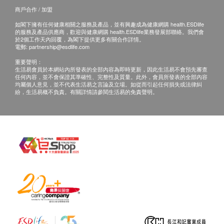
查詢，須向提供服務之體檢中心或商戶提出。
血塗片檢查
商戶合作 / 加盟
紅血球壓積率
如閣下擁有任何健康相關之服務及產品，並有興趣成為健康網購 health.ESDlife
的服務及產品供應商，歡迎與健康網購 health.ESDlife業務發展部聯絡。我們會
紅血球
於2個工作天內回覆，為閣下提供更多有關合作詳情。
紅血球體積分佈
電郵:
partnership@esdlife.com
重要聲明：
泌尿情況
生活易會員於本網站內所發表的全部內容為即時更新，因此生活易不會預先審查
任何內容，並不會保證其準確性、完整性及質量。此外，會員所發表的全部內容
均屬個人意見，並不代表生活易之言論及立場。如從而引起任何損失或法律糾
膽紅素
紛，生活易概不負責。有關詳情請參閱生活易的免責聲明。
血液
顏色
葡萄糖
比重
酮
白血球
顯微鏡下分析
亞硝酸鹽
酸鹼度
小便蛋白