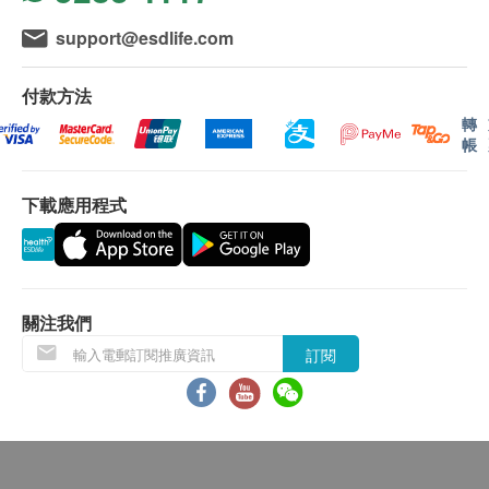
總膽紅素
(2) 電話講解報告：客戶需於講解報告前到本中心
support@esdlife.com
丙氨酰轉肽酶
領取驗身報告，並預約本中心醫生或註冊護士透過
球蛋白
電話戶講解報告。如需他人代領取驗身報告，代領
付款方法
總蛋白質
者需帶同授權書及該客戶之身分證副本到本中心領
轉
取有關報告。
帳
腎功能
如有爭議，毅力醫護健康集團保留最後決定權。
氯化物
所有身體檢查並非作為醫務診斷或治療用途。
下載應用程式
二氧化碳
肌酸酐
免責聲明：
鉀
所有健康檢查/服務並非作為醫務診斷或治療用
鈉
途。當閣下身體健康出現任何疾病徵兆時，應立即
關注我們
尿素
諮詢有認可資格的醫生，作出診斷及治療。
訂閱
本服務/產品由商戶提供。生活易【健康網購
甲狀腺
health.ESDlife】並沒有經營或提供本服務/產品。
甲狀腺素
有關此服務/產品的錯漏或延誤，或因使用此服務/
產品而引致的損失、損害、受傷或法律訴訟，健康
血液檢查
網購health.ESDlife概不負責。一切有關的索償或