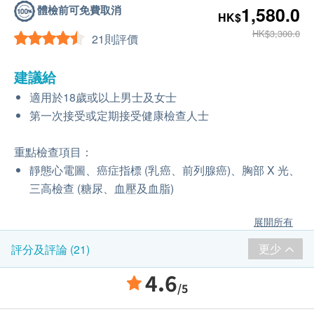
體檢前可免費取消
1,580.0
HK$
HK$3,300.0
21則評價
建議給
適用於18歲或以上男士及女士
第一次接受或定期接受健康檢查人士
重點檢查項目：
靜態心電圖、癌症指標 (乳癌、前列腺癌)、胸部 X 光、
三高檢查 (糖尿、血壓及血脂)
展開所有
更少
評分及評論 (21)
4.6
/5