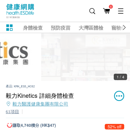
1
身體檢查
預防疫苗
大灣區體檢
寵物健
2 / 4
產品:
KMH_ESD_HC02
毅力Kinetics 詳細身體檢查
毅力醫護健康集團有限公司
61項目
賺取4,740積分 (HK$47)
52% off