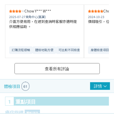
Chow Y*** W***
Chow Y
2025-07-27
東角中心(舊翼)
2024-10-23
介面方便易用，在遇到查詢時客服亦適時提
價錢吸引，位置
供相應協助 。
訂購流程順暢
體檢地點方便
可比較不同檢查計劃
身體檢查項目全
查看所有評論
詳情
體檢項目
61
1
重點項目
癌症指標
重點項目