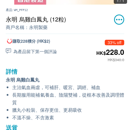
1 / 1
產品:
WM_PFP12
永明 烏雞白鳳丸 (12粒)
商戶名稱：
永明製藥
賺取228積分 (HK$2)
33% off
228.0
為產品留下第一個評論
HK$
HK$340.0
詳情
永明 烏雞白鳳丸
主治氣血兩虛，可補肝、暖宮、調經、補血
長期服用能補氣養血、陰陽雙補，從根本改善及調理體
質
臘丸小粒裝、保存更佳、更易吸收
不溫不燥、不含激素
送貨