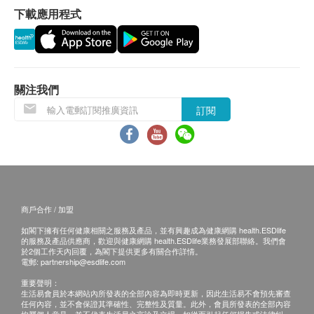
丸按照傳統藥典，以20多味珍貴中藥精製而成。從永
下載應用程式
客再作安排。
明烏雞白鳳丸的配方來看，烏雞白鳳丸是一味補血、
養氣，陰陽雙補的良藥，適用範圍很廣。永明烏雞白
退換條款：
鳳丸除了可調理氣血、補肝暖宮外，更有助改善手腳
當顧客收取已訂購之貨品時，有責任檢查貨品是否
冰冷，令面色紅潤及改善體質。永明烏雞白鳳丸適合
有損毀情況，一經確認簽收，恕不接受退換。
關注我們
不同年齡之女士服用，讓每一代女性延續美麗。
退換產品必須包裝完整，如退換之產品有任何殘缺
訂閱
或過期退回，供應商有權不受理。
主要成份
如有其他損壞或遺漏查詢，顧客必須保留有效收據
烏雞（去毛爪腸）、熟地黃、當歸、人參、鹿角膠、
正本，並於送貨後3個工作天內按下列方式聯絡 永
鹿角霜
明製藥 客戶服務部跟進。
電郵:
marketing@wmm.com.hk
服用方法
商戶合作 / 加盟
每日1粒，每星期1至3次；經期腹痛者，每日1粒至經
如閣下擁有任何健康相關之服務及產品，並有興趣成為健康網購 health.ESDlife
期完結
的服務及產品供應商，歡迎與健康網購 health.ESDlife業務發展部聯絡。我們會
於2個工作天內回覆，為閣下提供更多有關合作詳情。
電郵:
partnership@esdlife.com
注意事項
重要聲明：
如出現敏感或不適症狀, 請立即停止服用及諮詢您
生活易會員於本網站內所發表的全部內容為即時更新，因此生活易不會預先審查
任何內容，並不會保證其準確性、完整性及質量。此外，會員所發表的全部內容
的醫生