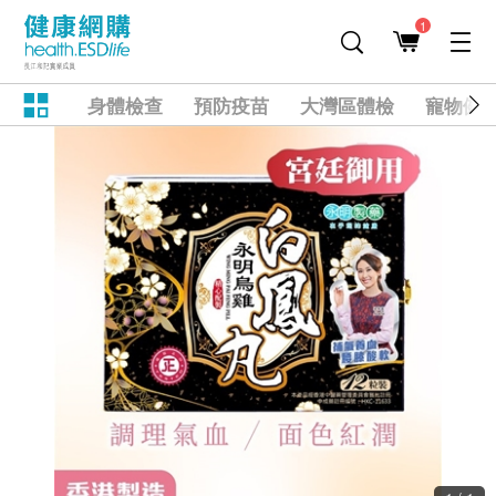
1
身體檢查
預防疫苗
大灣區體檢
寵物健