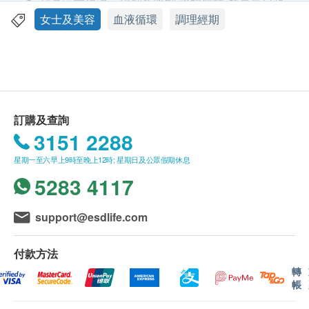
貨品質量保證，於顧客收到 永明製藥 產品當日起
計，食用期應最少有9個月或以上。
女士及美容
血液循環
調理經期
此產品由 香港永明藥業有限公司 提供。
如有任何爭議，香港永明藥業有限公司 及 健康網
購health.ESDlife保留最終決議權。
品牌
送貨條款：
永明
訂購及查詢
購買 永明製藥 產品總額滿HK$500，即可享本地
3151 2288
免費送貨服務。賬單總額未滿HK$500需附加
產地
星期一至六早上9時至晚上12時; 星期日及公眾假期休息
HK$30運費。
香港
5283 4117
我們將於確定訂單後3-5個工作天內安排發貨。
不排除運送時間會因節日而有所影響。當八號烈風
包裝
訊號懸掛或黑色暴雨警告生效時，送貨服務時間將
support@esdlife.com
12粒
會延遲。
所有訂單須視乎相關貨品的供應情況再作最後確
付款方法
功效
認。倘若健康網購health.ESDlife未能提供任何訂
轉
烏雞白鳳丸有百年歷史，早在《濟陰綱目》中就有記
帳
單上的貨品，健康網購health.ESDlife有權拒絕接
載，自古已被宮廷女性奉為御用補品。永明烏雞白鳳
受該訂單，並且會於送貨前透過電話或電郵通知顧