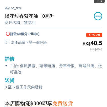
1 / 2
產品:
WF_ZE06
淡花甜香紫花油 10亳升
商戶名稱：
紫花油
賺取40積分 (HK$0)
10% off
40.5
為產品留下第一個評論
HK$
HK$45.0
詳情
主治: 傷風鼻塞、頭暈頭痛、舟車暈浪、痾嘔肚痛、蚊
叮蟲咬
送貨
3 至 5 個工作天內發貨
本店購物滿$300即享
免費送貨