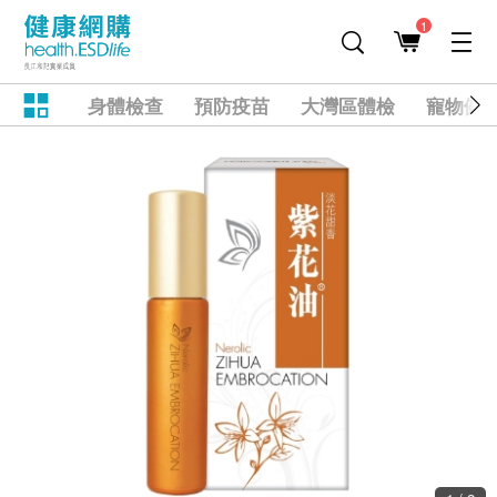
1
身體檢查
預防疫苗
大灣區體檢
寵物健