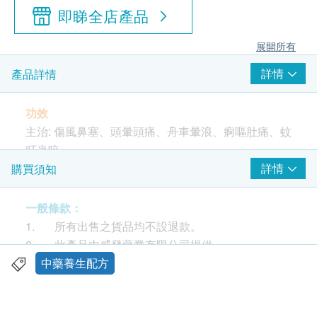
即睇全店產品
展開所有
詳情
產品詳情
功效
主治: 傷風鼻塞、頭暈頭痛、舟車暈浪、痾嘔肚痛、蚊
叮蟲咬
詳情
購買須知
香港中成藥註冊編號：HKC-18132
一般條款：
使用方法
1. 所有出售之貨品均不設退款。
需要時，每次搽適量於患處，每日3-4次，兒童使用本
2. 此產品由威發藥業有限公司提供。
產品前，應諮詢中醫師或醫生意見。使用時避免觸及
3. 如有任何爭議，威發藥業有限公司及健康網購
中藥養生配方
眼睛及黏膜。
health.ESDlife保留最終決議權。
成份