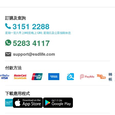
送貨條款：
薄荷脑、桉油、冬青油
1. 每張訂單購買古寶, 紐美, 澳洲淨痘, 佳力, 紫花油,
調理個等品牌產品總額滿HK$300，即可享香港本地
訂購及查詢
免費送貨服務（不包括需入倉等附加費）。每張訂單
3151 2288
賬單總額未滿HK$300需附加HK$30運費。(該費用並
星期一至六早上9時至晚上12時; 星期日及公眾假期休息
不包括任何運輸附加費)。
5283 4117
2. 我們將於確定訂單後3-5個工作天內安排發貨。
3. 不排除運送時間會因節日而有所影響。當八號
烈風訊號懸掛或黑色暴雨警告生效時，送貨服務時間
support@esdlife.com
將會延遲。
4. 所有訂單須視乎相關貨品的供應情況再作最後
付款方法
確認。倘若健康網購health.ESDlife未能提供任何訂單
轉
帳
上的貨品，健康網購health.ESDlife有權拒絕接受該訂
單，並且會於送貨前透過電話或電郵通知顧客再作安
下載應用程式
排。
保證：
1. 貨品質量保證，於顧客收到產品當日起計，食