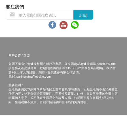
用期應最少有6個月或以上。
關注我們
訂閱
退換條款：
1. 當顧客收取已訂購之貨品時，有責任檢查貨品
是否有損毀情況，一經確認簽收，恕不接受退換。
2. 退換產品必須包裝完整，如退換之產品有任何
殘缺或過期退回，供應商有權不受理。
商戶合作 / 加盟
3. 如有其他損壞或遺漏查詢，顧客必須保留有效
如閣下擁有任何健康相關之服務及產品，並有興趣成為健康網購 health.ESDlife
收據正本，並於送貨後3個工作天內按下列方式聯絡
的服務及產品供應商，歡迎與健康網購 health.ESDlife業務發展部聯絡。我們會
健康網購health.ESDlife客戶服務部跟進。
於2個工作天內回覆，為閣下提供更多有關合作詳情。
電郵:
partnership@esdlife.com
電郵: support@esdlife.com / 健康網購health.ESDlife
重要聲明：
客服熱線: (852) 3151-2288
生活易會員於本網站內所發表的全部內容為即時更新，因此生活易不會預先審查
任何內容，並不會保證其準確性、完整性及質量。此外，會員所發表的全部內容
均屬個人意見，並不代表生活易之言論及立場。如從而引起任何損失或法律糾
紛，生活易概不負責。有關詳情請參閱生活易的免責聲明。