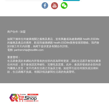
查詢及預約方法：(+852) 2810 9188
腎功能
服務地點: 香港中環皇后大道中16-18號新世界大廈
1座20樓2008B室
肌酸酐
客戶必須於預約當天出示身份證明文件及列印訂購
血尿素
確認信/出示成功付款電郵以確認身份。
血液檢查
商戶合作 / 加盟
計劃並不包含專科醫生診症費用、治療費、藥費
等。
如閣下擁有任何健康相關之服務及產品，並有興趣成為健康網購 health.ESDlife
嗜鹼性白血球
的服務及產品供應商，歡迎與健康網購 health.ESDlife業務發展部聯絡。我們會
計劃不可兌換現金或其他產品，亦不能轉讓及退
於2個工作天內回覆，為閣下提供更多有關合作詳情。
嗜酸性白血球
電郵:
partnership@esdlife.com
款。
血色素
重要聲明：
所有健康檢查並非作醫療診斷或治療用途。
嗜中性白血球
生活易會員於本網站內所發表的全部內容為即時更新，因此生活易不會預先審查
如個別人士有特別醫療需求，港怡醫院會保留按情
任何內容，並不會保證其準確性、完整性及質量。此外，會員所發表的全部內容
紅血球分佈寬度
均屬個人意見，並不代表生活易之言論及立場。如從而引起任何損失或法律糾
況徵收額外費用的權利。
紛，生活易概不負責。有關詳情請參閱生活易的免責聲明。
淋巴白血球
港怡醫院保留更改以上所有條款及細則的權利而毋
單核白血球
須另行通知。如有任何爭議，港怡醫院保留最終決
紅血球平均體積
定權。
血球積壓量
紅血球總數
白血球總數