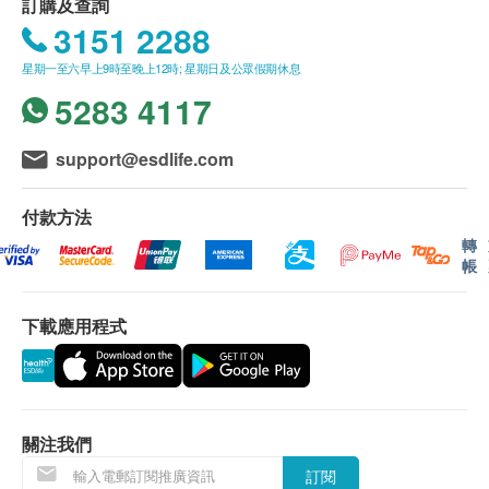
訂購及查詢
進行健康檢查後，一般情況下，需大概14-21個工作
視力檢查
3151 2288
天跟進檢查報告， 工作天不包括星期六、日及公眾假
聽覺測試
期。輪候報告講解時間會因應不同情況(如個別化驗項
星期一至六早上9時至晚上12時; 星期日及公眾假期休息
血脂
目所需時間或客人指明特定時段) 而有所延長。客人
5283 4117
可親身或授權親友前往本中心領取，或選擇以加密的
總膽固醇
電郵方式郵寄報告。
高密度膽固醇
support@esdlife.com
低密度膽固醇
講解報告
三酸甘油脂
付款方法
於領取報告當天由醫生講解報告
轉
糖尿
帳
自取報告時間
空腹血糖
星期一至五︰上午9時至下午1時 ; 下午2時30分至5時
下載應用程式
肝功能
30分
星期六︰上午9時至下午12時30分
谷丙轉氨酵素
星期日及公眾假期休息
谷草轉氨酵素
關注我們
總膽紅素
其他條款
鹼性磷酸酶
訂閱