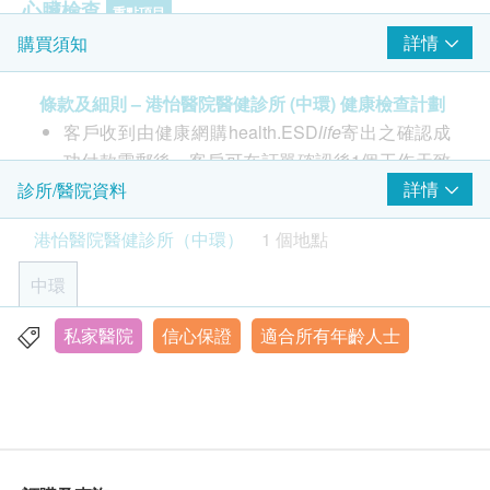
心臟檢查
重點項目
詳情
購買須知
靜態心電圖
肺功能
條款及細則 – 港怡醫院醫健診所 (中環) 健康檢查計劃
重點項目
客戶收到由健康網購health.ESD
life
寄出之確認成
肺部X光
功付款電郵後，客戶可在訂單確認後1個工作天致
男性相關疾病
電該中心預約 (電話：2810 9188)。
詳情
診所/醫院資料
重點項目
睪丸自我檢查指導
港怡醫院醫健診所（中環）
1 個地點
年齡
健康檢查計劃只適用於18歲或以上之人士
中環
2
基本項目
疫苗計劃則根據不同疫苗之適合年齡
私家醫院
信心保證
適合所有年齡人士
香港中環皇后大道中16-18號新世界大廈1座20樓2008B室
基本健康評估
有效期
星期一至五 上午9時至下午1時30分 ; 下午2時30分至6時
一般身體檢查計劃有效期3個月，客戶必須於3個月內
身高
星期六 上午9時至下午1時
(由確認付款日期起計)接受有關檢查，逾期作廢。
體重
星期日及公眾假期 全日休息
血壓
身體檢查報告
身高體重比例指數分析