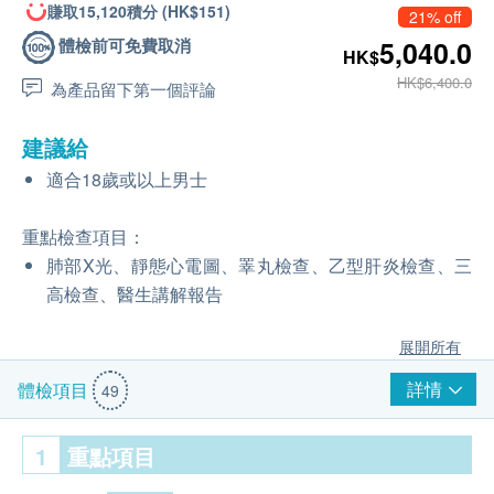
賺取15,120積分 (HK$151)
21% off
體檢前可免費取消
5,040.0
HK$
HK$6,400.0
為產品留下第一個評論
建議給
適合18歲或以上男士
重點檢查項目：
肺部X光、靜態心電圖、睪丸檢查、乙型肝炎檢查、三
高檢查、醫生講解報告
展開所有
詳情
體檢項目
49
1
重點項目