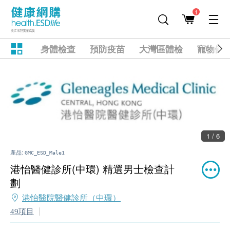
1
身體檢查
預防疫苗
大灣區體檢
寵物健
1 / 6
產品:
GMC_ESD_Male1
港怡醫健診所(中環) 精選男士檢查計
劃
港怡醫院醫健診所（中環）
49項目