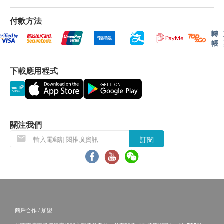
夠取代肝臟的所有功效。所以想身體健康，就必須好
易有權拒絕接受該訂單，或會於送貨前透過電話或
好保護肝臟！
電郵通知顧客再作安排出貨事宜。
付款方法
轉
帳
強效抗氧化
保用條款：
水飛薊素是強效抗氧化劑，不僅能避免自由基對身體
貨品質量保證，於顧客收到產品當日起計，食用期
的破壞，減低肝細胞受到外來有害物質傷害的機會，
下載應用程式
應最少有6個月或以上。
還能增加人體兩種至重要的抗氧化劑(谷胱甘肽和過氧
化歧化脢)。
退換條款：
當顧客收取已訂購之貨品時，有責任檢查貨品是否
修補肝細胞
有損毀情況，一經確認簽收，恕不接受退換。
關注我們
水飛薊素能促進肝細胞中蛋白質的合成，因此可以促
退換產品必須包裝完整，如退換之產品有任何殘缺
訂閱
進肝細胞再生，修復受損細胞，達到修補受傷肝臟的
或過期退回，供應商有權不受理。
功效，為肝臟築起保護網，同時強化肝臟健康。
如有其他損壞或遺漏查詢，顧客必須保留有效收據
正本，並於送收貨後3個工作天內按下列方式聯絡
減少毒素
(熱線/Whatsapp：8108 2733) 客戶服務部跟進。
水飛薊素能加速肝臟防禦物質，改善肝臟整體的細胞
英文譯本僅供參考，文義如與中文版有歧異，概以
商戶合作 / 加盟
運作，幫助肝臟中和及分解毒素，排走有害物質，減
中文版為準。