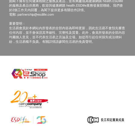
輕尼古丁、酒精、睡眠不足等對肝臟的傷害。適合經
如閣下擁有任何健康相關之服務及產品，並有興趣成為健康網購 health.ESDlife
的服務及產品供應商，歡迎與健康網購 health.ESDlife業務發展部聯絡。我們會
常應酬、煙酒過多人士、化學工廠或美容院的員工、
電郵:
cs@ausupreme.com
於2個工作天內回覆，為閣下提供更多有關合作詳情。
電郵:
partnership@esdlife.com
經常捱夜人士以及住在污染地區的居民服用，就像一
重要聲明：
部草本肝臟淨化機。
生活易會員於本網站內所發表的全部內容為即時更新，因此生活易不會預先審查
任何內容，並不會保證其準確性、完整性及質量。此外，會員所發表的全部內容
均屬個人意見，並不代表生活易之言論及立場。如從而引起任何損失或法律糾
澳至尊保肝精是草本配方，功效顯著。無論在古代還
紛，生活易概不負責。有關詳情請參閱生活易的免責聲明。
是現代，科學研究都證實水飛薊素具有強化肝臟功
效。每粒含6000mg大薊成份的保肝精，含80%水飛
薊賓，效果卓越顯著。
Silybin 能發揮的功效：
1.增加細胞壁的強度，使毒素更難進入細胞。
2.促進毒素的分解，尤其是肝臟中的毒素。
3.作為抗氧化劑，阻止自由基對細胞壁的損傷。
科研實證
1) 修復酒精傷害
臨床研究證明，服用水飛薊素能顯著加快長期受酒精