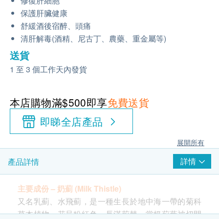
修復肝細胞
保護肝臟健康
舒緩酒後宿醉、頭痛
清肝解毒(酒精、尼古丁、農藥、重金屬等)
送貨
1 至 3 個工作天內發貨
本店購物滿$500即享
免費送貨
即睇全店產品
展開所有
詳情
產品詳情
主要成份 – 奶薊 (Milk Thistle)
又名乳薊、水飛薊，是一種生長於地中海一帶的菊科
草本植物，花呈粉紅色，長滿荊棘。當奶薊葉被切開