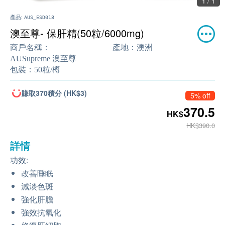
1 / 1
產品:
AUS_ESD018
澳至尊- 保肝精(50粒/6000mg)
商戶名稱：
產地：
澳洲
AUSupreme 澳至尊
包裝：
50粒/樽
賺取370積分 (HK$3)
5% off
370.5
HK$
HK$390.0
詳情
功效:
改善睡眠
減淡色斑
強化肝膽
強效抗氧化