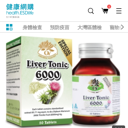
1
身體檢查
預防疫苗
大灣區體檢
寵物健