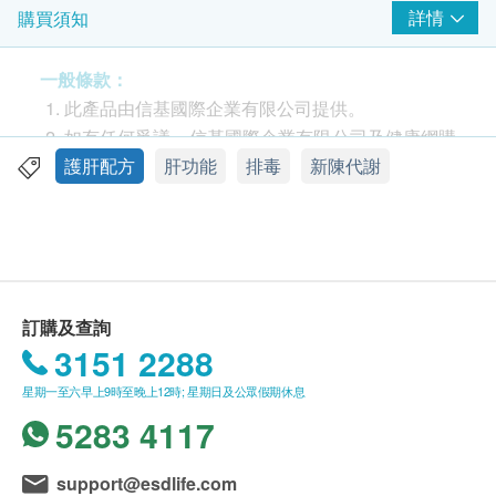
後，會有白色的乳汁流出，這就是奶薊名字的由來 。
詳情
購買須知
奶薊的護肝用途在歐洲已有數千年的記載。其主要有
效成分是一組由果實和種子中提取的提煉出的類黃酮
一般條款：
物質︰水飛薊素 (Silymarin)，主要包含水飛薊賓
此產品由信基國際企業有限公司提供。
(silybin, silibinin)、異水飛薊賓(isosilybin,
如有任何爭議，信基國際企業有限公司及健康網購
isosilibinin)、水飛薊寧(silidinain)和水飛薊亭
Health.ESDlife保留最終決議權。
護肝配方
肝功能
排毒
新陳代謝
(siliehristin)等，而其中水飛薊賓的生物效能最為活
躍，保肝效果最佳。
送貨條款：
購買澳至尊產品總額滿HK$500，即可享本地免費
肝—人體最勞苦的器官
送貨服務。賬單總額未滿HK$500需附加HK$80運
肝是我們的解毒工廠，負責去除血液中的毒素(包括來
費。
訂購及查詢
自尼古丁、化學物質、酒精、藥物和污染物)；肝臟負
我們將於確定訂單後1-3個工作天內安排發貨。
3151 2288
責執行人體內分解代謝的工作，有助營養分解，幫助
不排除運送時間會因節日、交通或天氣而有所影
吸收，製造消化所需的膽汁；肝亦是營養的儲存庫，
星期一至六早上9時至晚上12時; 星期日及公眾假期休息
響。當八號烈風訊號懸掛或黑色暴雨警告生效時，
儲存葡萄糖、維生素A、B12、D、鐵等人體所需物
5283 4117
送貨服務時間將會延遲。
質。肝是人體內最重要的器官，所有代謝工作都由肝
所有訂單須視乎相關貨品的供應情況再作最後確
細胞進行。因過程非常複雜，現在還沒有人工裝置能
認。倘若生活易未能提供任何訂單上的貨品，生活
support@esdlife.com