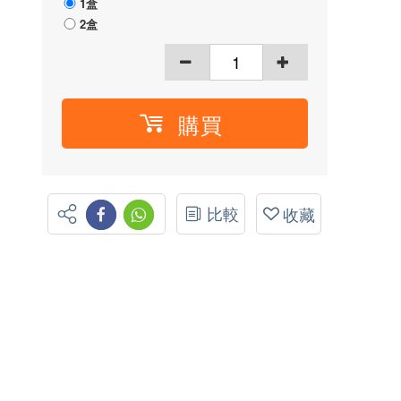
1盒
2盒
購買
比較
收藏