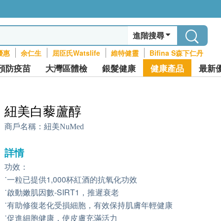
進階搜尋
優惠
余仁生
屈臣氏Watslife
維特健靈
Bifina S森下仁丹
預防疫苗
大灣區體檢
銀髮健康
健康產品
最新
紐美白藜蘆醇
商戶名稱：
紐美NuMed
詳情
功效：
˙一粒已提供1,000杯紅酒的抗氧化功效
˙啟動嫩肌因數-SIRT1，推遲衰老
˙有助修復老化受損細胞，有效保持肌膚年輕健康
˙促進細胞健康，使皮膚充滿活力