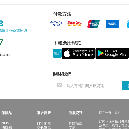
付款方法
8
星期日及公眾假期休息
7
下載應用程式
.com
關注我們
保健品
家居健康
健康資訊
商戶合作 / 加盟
如閣下擁有任何健康相關
NMN
日常家電
身體檢查
及產品供應商，歡迎與健
滴雞精
空氣淨化
疫苗