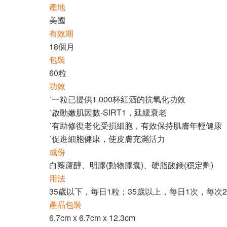
產地
美國
有效期
18個月
包裝
60粒
功效
˙一粒已提供1,000杯紅酒的抗氧化功效
˙啟動嫩肌因數-SIRT1，延緩衰老
˙有助修復老化受損細胞，有效保持肌膚年輕健康
˙促進細胞健康，使皮膚充滿活力
成份
白藜蘆醇、明膠(動物膠囊)、硬脂酸鎂(穩定劑)
用法
35歲以下，每日1粒；35歲以上，每日1次，每次
產品包裝
6.7cm x 6.7cm x 12.3cm