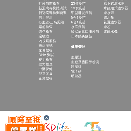
打疫苗前檢查
23價疫苗
枱下式濾水器
新冠病毒抗體測試
13價疫苗
水龍頭式濾水器
新冠病毒檢測套裝
甲型肝炎疫苗
濾水壺
男士健康
5合1疫苗
濾水瓶
心血管/三高風險
6合1疫苗
花灑濾水器
婚前檢查
水痘疫苗
濾芯
備孕檢查
輪狀病毒口服疫苗
電解水機
過敏症
日本腦炎疫苗
內視鏡服務
癌症測試
健康管理
家傭體檢
DNA 測試
血壓計
視力檢查
血糖及膽固醇檢測
聽力檢查
體溫計
中醫保健
電子磅
兒童發展
助聽器
企業體檢