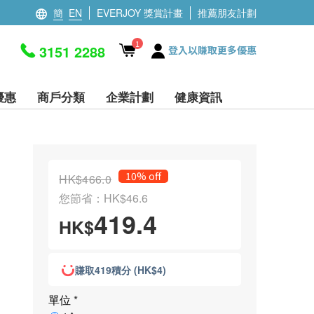
簡
EN
EVERJOY 獎賞計畫
推薦朋友計劃
1
3151 2288
登入以賺取更多優惠
優惠
商戶分類
企業計劃
健康資訊
10% off
HK$466.0
您節省：HK$46.6
419.4
HK$
賺取419積分 (HK$4)
單位
*