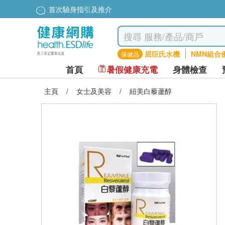
首次驗身指引及推介
屈臣氏水機
NMN組合
保健品
首頁
暑假健康充電
身體檢查
主頁
/
女士及美容
/
紐美白藜蘆醇