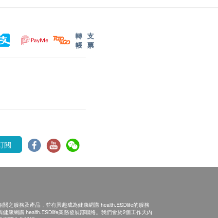
轉
支
帳
票
訂閱
之服務及產品，並有興趣成為健康網購 health.ESDlife的服務
康網購 health.ESDlife業務發展部聯絡。我們會於2個工作天內