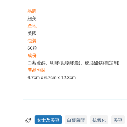
品牌
紐美
產地
美國
包裝
60粒
成份
白藜蘆醇、明膠(動物膠囊)、硬脂酸鎂(穩定劑)
產品包裝
6.7cm x 6.7cm x 12.3cm
女士及美容
白藜蘆醇
抗氧化
美容