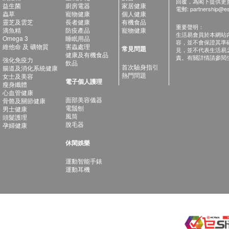
回覆，為閣下提供更
益生菌
廚房電器
家居健康
電郵:
partnership@es
蟲草
寵物健康
個人健康
靈芝及雲芝
長者健康
有機食品
重要聲明：
滴魚精
防疫產品
寵物健康
生活易會員於本網站
Omega 3
睡眠用品
容，並不會保證其準
維他命 及 礦物質
害蟲處理
常見問題
見，並不代表生活易
健康及有機食品
責。有關詳情請參閱
強化免疫力
飲品
首次驗身指引
腸道及消化系統健康
熱門問題
女士及美容
電子個人護理
瘦身纖體
心血管健康
面部美容儀器
骨骼及關節健康
電鬚刨
男士健康
風筒
頭髮護理
脫毛器
孕婦健康
休閑娛樂
運動智能手錶
運動耳機