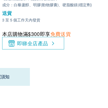
成分：白藜蘆醇、明膠(動物膠囊)、硬脂酸鎂(穩定劑)
送貨
3 至 5 個工作天內發貨
本店購物滿$300即享
免費送貨
即睇全店產品
買須知