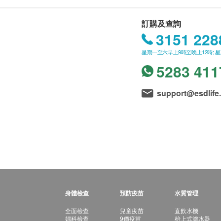
訂購及查詢
3151 228
星期一至六早上9時至晚上12時; 
5283 411
support@esdlife
身體檢查
預防疫苗
水質管理
全面檢查
兒童疫苗
直飲水機
婦科檢查
9價疫苗
枱上式濾水器