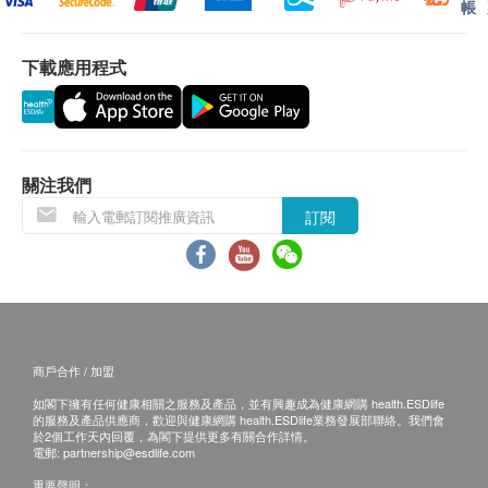
帳
客再作安排。
下載應用程式
退換條款：
當顧客收取已訂購之貨品時，有責任檢查貨品是否
有損毀情況，一經確認簽收，恕不接受退換。
退換產品必須包裝完整，如退換之產品有任何殘缺
關注我們
或過期退回，供應商有權不受理。
訂閱
如有其他損壞或遺漏查詢，顧客必須保留有效收據
正本，並於送貨後3個工作天內按下列方式聯絡 永
明製藥 客戶服務部跟進。
電郵:
marketing@wmm.com.hk
商戶合作 / 加盟
如閣下擁有任何健康相關之服務及產品，並有興趣成為健康網購 health.ESDlife
的服務及產品供應商，歡迎與健康網購 health.ESDlife業務發展部聯絡。我們會
於2個工作天內回覆，為閣下提供更多有關合作詳情。
電郵:
partnership@esdlife.com
重要聲明：