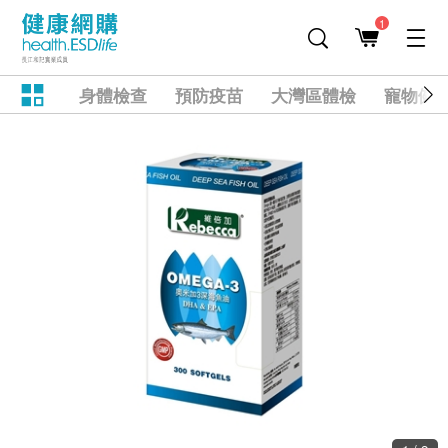
1
身體檢查
預防疫苗
大灣區體檢
寵物健