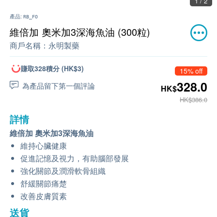
1 / 2
產品:
RB_FO
維倍加 奧米加3深海魚油 (300粒)
商戶名稱：
永明製藥
賺取328積分 (HK$3)
15% off
328.0
為產品留下第一個評論
HK$
HK$386.0
詳情
維倍加 奧米加3深海魚油
維持心臟健康
促進記憶及視力，有助腦部發展
強化關節及潤滑軟骨組織
舒緩關節痛楚
改善皮膚質素
送貨