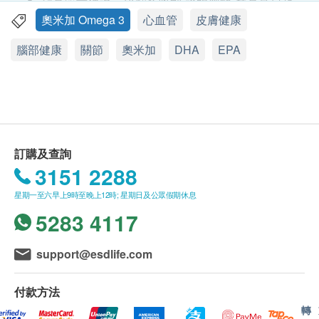
貨品質量保證，於顧客收到 永明製藥 產品當日起
計，食用期應最少有9個月或以上。
奧米加 Omega 3
心血管
皮膚健康
功效
此產品由 香港永明藥業有限公司 提供。
腦部健康
關節
奧米加
DHA
EPA
Omega-3是一種多元不飽和脂肪酸，主要是由兩種不
如有任何爭議，香港永明藥業有限公司 及 健康網
飽和脂肪酸EPA和DHA組成，人體無法自行合成，必
購health.ESDlife保留最終決議權。
須經由外在的飲食攝取。EPA和DHA只在深海魚類才
有，這種不飽和脂肪酸，而能有助血液循環。
送貨條款：
維持心臟健康
購買 永明製藥 產品總額滿HK$500，即可享本地
促進記憶及視力，有助腦部發展
免費送貨服務。賬單總額未滿HK$500需附加
訂購及查詢
強化關節及潤滑軟骨組織
HK$30運費。
3151 2288
舒緩關節痛楚
我們將於確定訂單後3-5個工作天內安排發貨。
星期一至六早上9時至晚上12時; 星期日及公眾假期休息
改善皮膚質素
不排除運送時間會因節日而有所影響。當八號烈風
5283 4117
訊號懸掛或黑色暴雨警告生效時，送貨服務時間將
服用方法
會延遲。
support@esdlife.com
每日1-2粒
所有訂單須視乎相關貨品的供應情況再作最後確
認。倘若健康網購health.ESDlife未能提供任何訂
付款方法
主要成分
單上的貨品，健康網購health.ESDlife有權拒絕接
轉
深海魚油 (含奧米加3、EPA、DHA)
受該訂單，並且會於送貨前透過電話或電郵通知顧