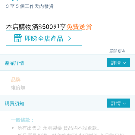
3 至 5 個工作天內發貨
本店購物滿$500即享
免費送貨
即睇全店產品
展開所有
詳情
產品詳情
品牌
維倍加
產地
詳情
購買須知
美國
一般條款：
包裝
所有出售之 永明製藥 貨品均不設退款。
300粒