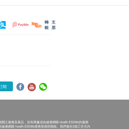
轉
支
帳
票
訂閱
之服務及產品，並有興趣成為健康網購 health.ESDlife的服務
康網購 health.ESDlife業務發展部聯絡。我們會於2個工作天內