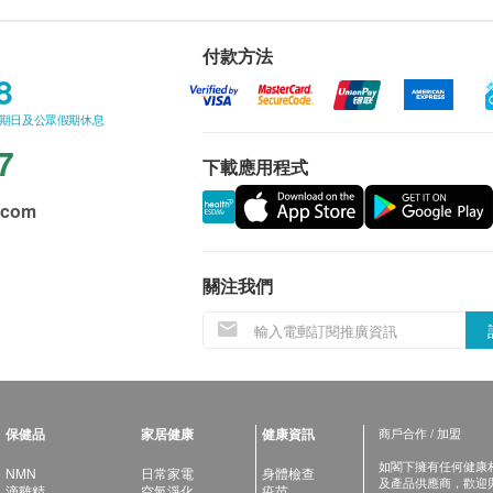
付款方法
8
星期日及公眾假期休息
7
下載應用程式
.com
關注我們
保健品
家居健康
健康資訊
商戶合作 / 加盟
如閣下擁有任何健康相關
NMN
日常家電
身體檢查
及產品供應商，歡迎與健
滴雞精
空氣淨化
疫苗