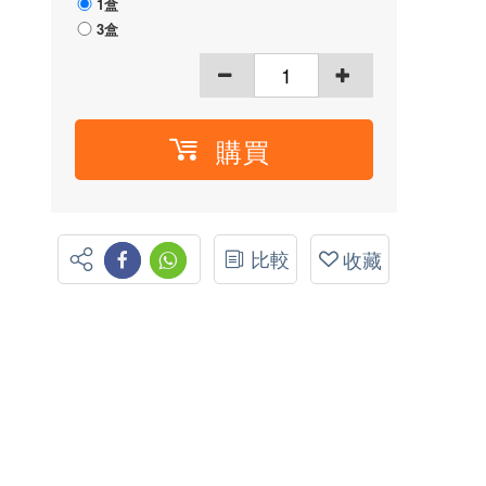
1盒
3盒
購買
比較
收藏