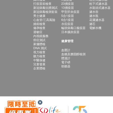
打疫苗前檢查
23價疫苗
枱下式濾水器
新冠病毒抗體測試
13價疫苗
水龍頭式濾水器
新冠病毒檢測套裝
甲型肝炎疫苗
濾水壺
男士健康
5合1疫苗
濾水瓶
心血管/三高風險
6合1疫苗
花灑濾水器
婚前檢查
水痘疫苗
濾芯
備孕檢查
輪狀病毒口服疫苗
電解水機
過敏症
日本腦炎疫苗
內視鏡服務
癌症測試
健康管理
家傭體檢
DNA 測試
血壓計
視力檢查
血糖及膽固醇檢測
聽力檢查
體溫計
中醫保健
電子磅
兒童發展
助聽器
企業體檢