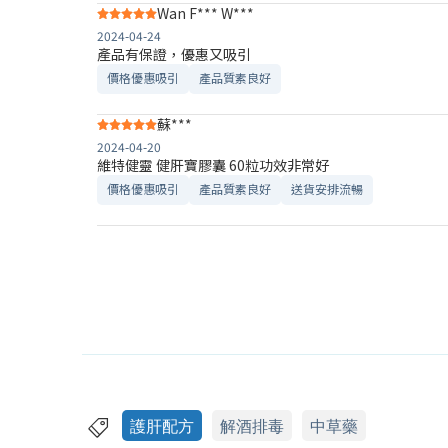
Wan F*** W***
2024-04-24
產品有保證，優惠又吸引
價格優惠吸引
產品質素良好
蘇***
2024-04-20
維特健靈 健肝寶膠囊 60粒功效非常好
價格優惠吸引
產品質素良好
送貨安排流暢
護肝配方
解酒排毒
中草藥