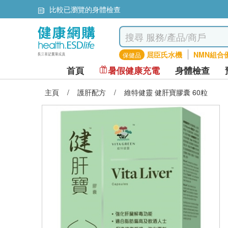
比較已瀏覽的身體檢查
屈臣氏水機
NMN組合
保健品
首頁
暑假健康充電
身體檢查
主頁
/
護肝配方
/
維特健靈 健肝寶膠囊 60粒