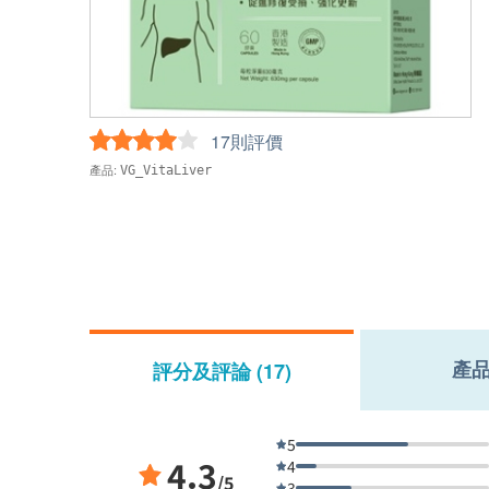
17則評價
產品:
VG_VitaLiver
產
評分及評論 (17)
5
4.3
4
/5
3