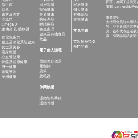
回覆，為閣下提供更
益生菌
廚房電器
家居健康
電郵:
partnership@es
蟲草
寵物健康
個人健康
靈芝及雲芝
長者健康
有機食品
重要聲明：
滴魚精
防疫產品
寵物健康
生活易會員於本網站
Omega 3
睡眠用品
容，並不會保證其準
維他命 及 礦物質
害蟲處理
常見問題
見，並不代表生活易
健康及有機食品
責。有關詳情請參閱
強化免疫力
飲品
首次驗身指引
腸道及消化系統健康
熱門問題
女士及美容
電子個人護理
瘦身纖體
心血管健康
面部美容儀器
骨骼及關節健康
電鬚刨
男士健康
風筒
頭髮護理
脫毛器
孕婦健康
休閑娛樂
運動智能手錶
運動耳機