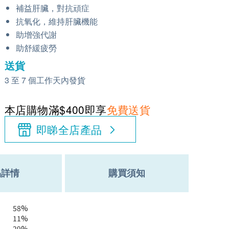
補益肝臟，對抗頑症
抗氧化，維持肝臟機能
助增強代謝
助舒緩疲勞
送貨
3 至 7 個工作天內發貨
本店購物滿$400即享
免費送貨
即睇全店產品
品詳情
購買須知
58%
11%
29%