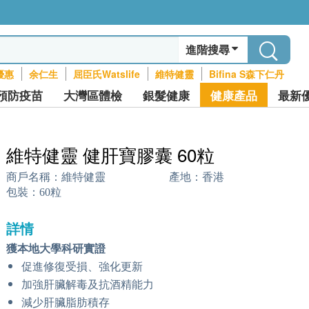
進階搜尋
優惠
余仁生
屈臣氏Watslife
維特健靈
Bifina S森下仁丹
預防疫苗
大灣區體檢
銀髮健康
健康產品
最新
維特健靈 健肝寶膠囊 60粒
商戶名稱：
維特健靈
產地：
香港
包裝：
60粒
詳情
獲本地大學科研實證
促進修復受損、強化更新
加強肝臟解毒及抗酒精能力
減少肝臟脂肪積存