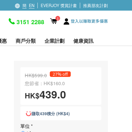
簡
EN
EVERJOY 獎賞計畫
推薦朋友計劃
1
3151 2288
登入以賺取更多優惠
優惠
商戶分類
企業計劃
健康資訊
27% off
HK$599.0
您節省：HK$160.0
439.0
HK$
賺取439積分 (HK$4)
單位
*