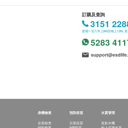
訂購及查詢
3151 228
星期一至六早上9時至晚上12時; 
5283 411
support@esdlife
身體檢查
預防疫苗
水質管理
全面檢查
兒童疫苗
直飲水機
婦科檢查
9價疫苗
枱上式濾水器