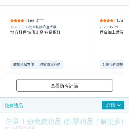
Lee D***
LAW W
2026-06-06
朗豪坊辦公室大樓
2026-05-29
地方舒適 性價比高 容易預訂
適合加上骨質疏
體檢地點方便
體檢環境舒適​
訂購流程順暢
查看所有評論
詳情
免費禮品
任選 1 份免費禮品 (點撃禮品了解更多)
$150 AEON 禮券