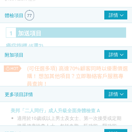
詳情
體檢項目
77
1
加送項目
癌症指標
(6選2)
詳情
附加項目
乳房-CA153 癌抗原 (價值$460)
前列腺特別抗原 PSA (價值$460)
(可任選多項) 高達70%顧客同時以優惠價選
卵巢-CA125 癌抗原 (價值$460)
購！
想加其他項目？立即聯絡客戶服務專
大腸-癌胚抗原 CEA (價值$460)
員查詢！
$450 hutchgo.com 旅遊禮券
肝-甲種胎兒蛋白 AFP (價值$460)
4合1心血管疾病伸延檢查(雙人)
詳情
更多項目詳情
胰臟-CA199 癌抗原 (價值$460)
檢查能反映患多種心血管疾病的可能性、預測中風危險及血凝
固問題
1,200.0
美邦「二人同行」成人升級全面身體檢查 A
HK$
2
重點項目
適用於10歲或以上男士及女士、第一次接受或定期
4合1心血管疾病伸延檢查
心臟檢查
接受健康檢查人士。包括血脂、肝功能、腎功能、
重點項目
檢查能反映患多種心血管疾病的可能性、預測中風危險及血凝