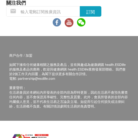
HK$
腎功能
關注我們
訂閱
所有疫苗都必須經過評估才可注射，如有需要，醫生
血肌酸酐
肺部問題伸延檢查 (雙人)
包括針對非小細胞肺癌及小細胞肺癌腫瘤標誌物含量及X光肺
尿素
亦會在場解答問題及提供協助。如醫生認為不適合注
平片項目
射疫苗，將取消此計劃的服務，全數費用退回。
*此項目不適用於觀塘分店
甲狀腺
1,500.0
疫苗注射均由註冊醫生/醫護人員負責注射程序及此服
HK$
務只適用於佐敦檢驗中心 (辦公時間 : 星期一, 三及 六
游離甲狀腺素
愛滋病抗體一及二 (雙人)
下午2時至6時)。
商戶合作 / 加盟
檢查血液內愛滋病抗體，有助檢驗是否感染愛滋病病毒
血液檢查
如閣下擁有任何健康相關之服務及產品，並有興趣成為健康網購 health.ESDlife
680.0
HK$
的服務及產品供應商，歡迎與健康網購 health.ESDlife業務發展部聯絡。我們會
備註：
血色素
於2個工作天內回覆，為閣下提供更多有關合作詳情。
a. 醫生講解報告
只限旺角分店
，若有需要請聯
電郵:
partnership@esdlife.com
血小板數目
身體輻射數量 (雙人)
絡旺角分店查詢。
身體輻射數量影響胎兒生長及健康
重要聲明：
單核白血球
生活易會員於本網站內所發表的全部內容為即時更新，因此生活易不會預先審查
300.0
HK$
b. 如果客戶已完成電話或面解服務，若再要求
嗜酸性白血球
任何內容，並不會保證其準確性、完整性及質量。此外，會員所發表的全部內容
均屬個人意見，並不代表生活易之言論及立場。如從而引起任何損失或法律糾
講解，需另外收取解析報告費，價錢請向美邦查
嗜鹼性白血球
紛，生活易概不負責。有關詳情請參閱生活易的免責聲明。
多器官疾病問題指標 (鐵蛋白) (雙人)
詢。
血抹片
鐵蛋白水平升高反映某身體器官或組織受損
c. 客戶若體檢後3個月內不提取報告，所有報告
血液紅血球
770.0
HK$
白血球
一律作銷毀處理及不會存底，客戶如需額外索取
紅血球計數
報告複印本 (體檢後3個月內)，將收取$150行政