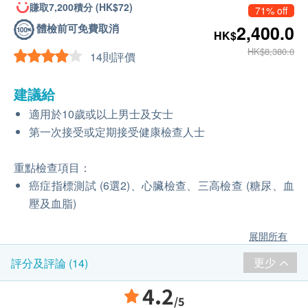
賺取7,200積分 (HK$72)
71% off
體檢前可免費取消
2,400.0
HK$
HK$8,380.0
14則評價
建議給
適用於10歲或以上男士及女士
第一次接受或定期接受健康檢查人士
重點檢查項目：
癌症指標測試 (6選2)、心臟檢查、三高檢查 (糖尿、血
壓及血脂)
展開所有
更少
評分及評論 (14)
4.2
/5