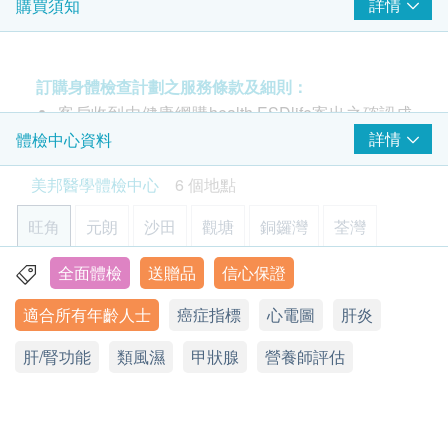
泌尿、骨骼、梅毒血清試驗、骨髓功能。額外贈送
詳情
購買須知
固問題
高敏度心肌肌鈣蛋白 I
600.0
2項癌症指標測試。
HK$
每位驗身者加送兩項癌症指標測試 (6選2): 前列腺
3
基本項目
肝炎伸延檢查
特別抗原 PSA 或 肝 (甲種胎兒蛋白 AFP) 或 大腸
訂購身體檢查計劃之服務條款及細則：
針對甲型肝炎免疫能力和乙型肝炎E抗原等較少在體檢中包含
(癌胚抗原 CEA) 或 胰臟 (CA199 癌抗原) 或 卵巢
客戶收到由健康網購health.ESDlife寄出之確認成
檢查項目及檢測乙型肝炎表面抗體以判斷是否存有乙型肝炎免
基本健康評估
$150 百佳電子禮券
(CA125 癌抗原) 或 乳房 (CA153 癌抗原)
疫。
功付款電郵後，美邦醫學體檢中心將於隨後1-2個
詳情
體檢中心資料
499.0
HK$
工作天的辦公時間內，致電客戶預約身體檢查的時
血壓
美邦醫學體檢中心
6 個地點
高敏度心肌肌鈣蛋白 I (hs-Troponin I) — 心肌受損標
間及地點。客戶亦可致電查詢或在訂單確認後1個
體質指標
肺部問題伸延檢查
誌
身高
工作天致電該中心預約 (電話：2369 0680)。
旺角
包括針對非小細胞肺癌及小細胞肺癌腫瘤標誌物含量及X光肺
元朗
沙田
觀塘
銅鑼灣
荃灣
心肌受損，如急性心肌梗塞、急性冠狀動脈疾病，
脈搏率
購買計劃後可安排由健康網購health.ESDlife發出
平片項目
*此項目不適用於觀塘分店
高敏度心肌肌鈣蛋白 I (hs-Troponin I)才會升高。可
詳細醫學問卷
的正式收據，並於7-14個工作天後寄出。客戶可於
全面體檢
送贈品
信心保證
旺角亞皆老街8號朗豪坊辦公室大樓11樓
750.0
HK$
以作為近期心肌梗塞或再梗塞的判斷依據，也可以
體重
購買時提出收據要求，或經以下方法聯絡客戶服務
適合所有年齡人士
癌症指標
心電圖
肝炎
用來預測梗塞範圍以及預防。
顯示地圖
員: 電郵 (
support@esdlife.com
) 或電話 (3151
血脂
愛滋病抗體一及二
患者可於心臟病發及血管出現問題數月至一年前，
2288)。
檢查血液內愛滋病抗體，有助檢驗是否感染愛滋病病毒
肝/腎功能
星期一至六︰9:00a.m. – 1:00p.m.; 2:00p.m. – 6:00p.m.
類風濕
甲狀腺
營養師評估
甚至在毫無病徵的情況下，能準確地測試出心臟病
健康檢查計劃只適用於10歲或以上之人士
340.0
總膽固醇
星期日及公眾假期︰休息
HK$
發的機會，及評估病人將來患上心臟病的可能性。
熱線電話：(852) 2369 0680
三酸甘油脂
未成年客人體檢指引 (10歲至18歳以下人士)
直接評估心臟心律標記物 ，可識別患者及阻止病
高密度膽固醇
身體輻射數量
A. 10歳至未滿16歲者：
身體輻射數量影響胎兒生長及健康
情惡化，極早發現心臟問題，作出預防性治療，防