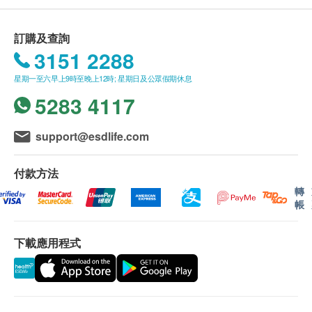
低密度膽固醇
(1) 有家長或監護人陪同者
150.0
HK$
止心臟病發
極低密度膽固醇
在中心即場簽署同意書，並出示身份證明文件，經
訂購及查詢
核實無誤後可提供服務。
糖尿
多器官疾病問題指標 (鐵蛋白)
3151 2288
鐵蛋白水平升高反映某身體器官或組織受損
385.0
(2) 沒有家長或監護人陪同者
血糖
HK$
星期一至六早上9時至晚上12時; 星期日及公眾假期休息
預先取同意書並由家長或監護人簽署妥當，客人可
5283 4117
肝功能
4合1暈眩伸延檢查
由其他成年人陪同到中心，出示已簽署的同意書及
檢查鉀和鈉等腎病有關的項目、血含氧量及檢測頸動脈有否硬
簽署者的身份證明文件副本，經核實無誤後可提供
谷丙轉氨酵素
化(頸動脈血管璧厚度超聲波)，從而得知可能引起暈眩的原因
support@esdlife.com
服務。
920.0
谷草轉氨酵素
HK$
白蛋白
付款方法
4合1暈眩伸延檢查(雙人)
B.16歳至未滿18歲者：
總蛋白質
轉
檢查鉀和鈉等腎病有關的項目、血含氧量及檢測頸動脈有否硬
預先取同意書並由家長或監護人簽署妥當，可接受
球蛋白
帳
化(頸動脈血管璧厚度超聲波)，從而得知可能引起暈眩的原因
白蛋白球蛋白比例
客人自行到中心，出示已簽署的同意書及簽署者的
1,840.0
HK$
總膽紅素
身份證明文件副本核實無誤後可提供服務。
下載應用程式
直接膽紅素
肝炎伸延檢查 (雙人)
針對甲型肝炎免疫能力和乙型肝炎E抗原等較少在體檢中包含
間接膽紅素
一般身體檢查計劃有效期為12個月，客戶必須於
檢查項目及檢測乙型肝炎表面抗體以判斷是否存有乙型肝炎免
谷草先轉太酵素
12個月內(由確認付款日期起計)接受有關檢查，客
疫。
戶需提前1個月預約相關檢查，逾期作廢。
998.0