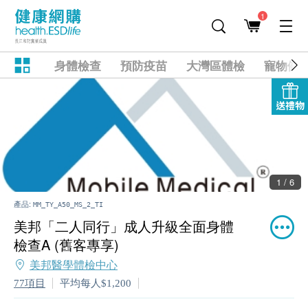
1
身體檢查
預防疫苗
大灣區體檢
寵物健
送禮物
1 / 6
產品:
MM_TY_A50_MS_2_TI
美邦「二人同行」成人升級全面身體
檢查A (舊客專享)
美邦醫學體檢中心
77項目
平均每人$1,200