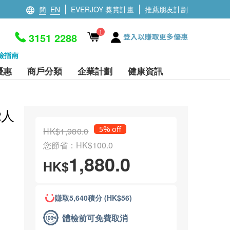
簡
EN
EVERJOY 獎賞計畫
推薦朋友計劃
1
3151 2288
登入以賺取更多優惠
檢指南
優惠
商戶分類
企業計劃
健康資訊
2人
5% off
HK$1,980.0
您節省：HK$100.0
1,880.0
HK$
賺取5,640積分 (HK$56)
體檢前可免費取消