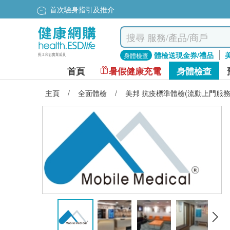
首次驗身指引及推介
體檢送現金券/禮品
身體檢查
首頁
暑假健康充電
身體檢查
主頁
/
全面體檢
/
美邦 抗疫標準體檢(流動上門服務)