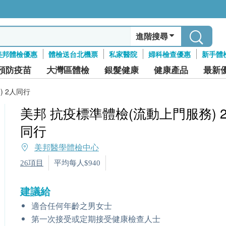
進階搜尋
美邦體檢優惠
體檢送台北機票
私家醫院
婦科檢查優惠
新手體
預防疫苗
大灣區體檢
銀髮健康
健康產品
最新
 2人同行
美邦 抗疫標準體檢(流動上門服務) 
同行
美邦醫學體檢中心
26項目
平均每人$940
建議給
適合任何年齡之男女士
第一次接受或定期接受健康檢查人士