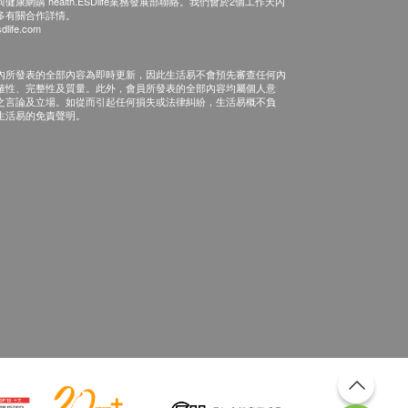
康網購 health.ESDlife業務發展部聯絡。我們會於2個工作天內
多有關合作詳情。
dlife.com
內所發表的全部內容為即時更新，因此生活易不會預先審查任何內
確性、完整性及質量。此外，會員所發表的全部內容均屬個人意
之言論及立場。如從而引起任何損失或法律糾紛，生活易概不負
生活易的免責聲明。