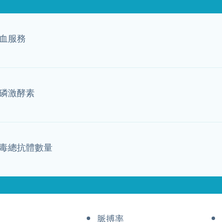
血服務
磷激酵素
毒總抗體數量
脈搏率