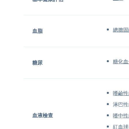
總膽固
血脂
糖化血
糖尿
嗜鹼性
淋巴性
血液檢查
嗜中性
紅血球