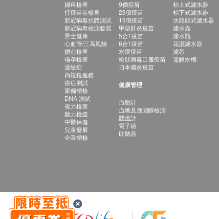
婦科檢查
9價疫苗
枱上式濾水器
打疫苗前檢查
23價疫苗
枱下式濾水器
新冠病毒抗體測試
13價疫苗
水龍頭式濾水器
新冠病毒檢測套裝
甲型肝炎疫苗
濾水壺
男士健康
5合1疫苗
濾水瓶
心血管/三高風險
6合1疫苗
花灑濾水器
婚前檢查
水痘疫苗
濾芯
備孕檢查
輪狀病毒口服疫苗
電解水機
過敏症
日本腦炎疫苗
內視鏡服務
癌症測試
健康管理
家傭體檢
DNA 測試
血壓計
視力檢查
血糖及膽固醇檢測
聽力檢查
體溫計
中醫保健
電子磅
兒童發展
助聽器
企業體檢