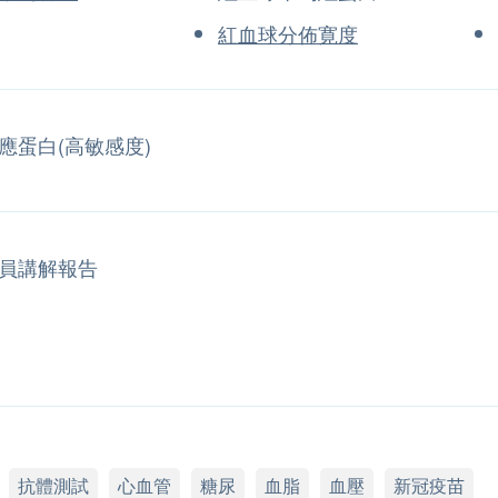
紅血球分佈寛度
應蛋白(高敏感度)
員講解報告
抗體測試
心血管
糖尿
血脂
血壓
新冠疫苗