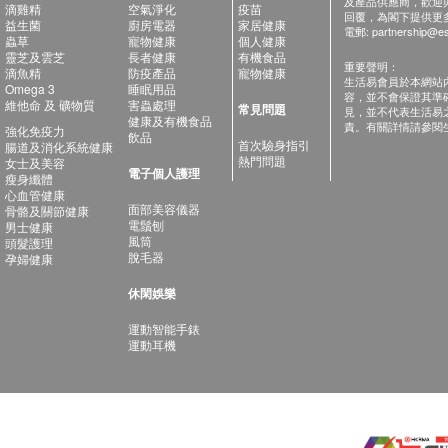
及產品供應商，歡迎與健
滴雞精
空氣淨化
疫苗
回覆，為閣下提供更
益生菌
廚房電器
家居健康
電郵:
partnership@es
蟲草
寵物健康
個人健康
靈芝及雲芝
長者健康
有機食品
重要聲明：
滴魚精
防疫產品
寵物健康
生活易會員於本網站
Omega 3
睡眠用品
容，並不會保證其準
維他命 及 礦物質
害蟲處理
常見問題
見，並不代表生活易
健康及有機食品
責。有關詳情請參閱
強化免疫力
飲品
首次驗身指引
腸道及消化系統健康
熱門問題
女士及美容
電子個人護理
瘦身纖體
心血管健康
面部美容儀器
骨骼及關節健康
電鬚刨
男士健康
風筒
頭髮護理
脫毛器
孕婦健康
休閑娛樂
運動智能手錶
運動耳機