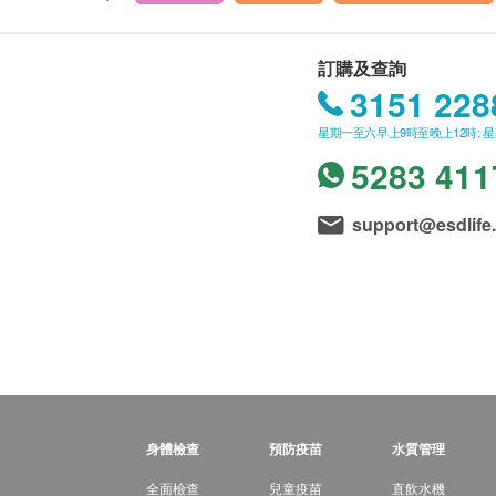
訂購及查詢
3151 228
星期一至六早上9時至晚上12時; 
5283 411
support@esdlife
身體檢查
預防疫苗
水質管理
全面檢查
兒童疫苗
直飲水機