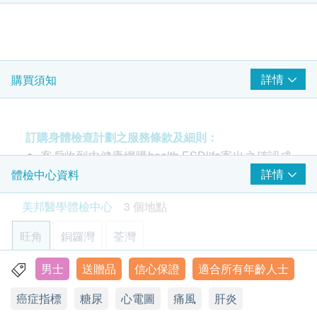
4合1心血管疾病伸延檢查
血壓
包括2項腫瘤指標(前列腺及睪丸)、梅毒血清試驗、愛
檢查能反映患多種心血管疾病的可能性、預測中風危險及血凝
固問題
體質指標
滋病抗體一及二、靜臥心電圖、血脂、肝功能、腎功
600.0
HK$
身高
能、泌尿、貧血。
$150 百佳電子禮券
脈搏率
詳情
購買須知
肝炎伸延檢查
詳細醫學問卷
注意事項:
針對甲型肝炎免疫能力和乙型肝炎E抗原等較少在體檢中包含
體重
檢查項目及檢測乙型肝炎表面抗體以判斷是否存有乙型肝炎免
- 請詳閱以下「條款及細則」了解更多服務需知及注
疫。
意事項
訂購身體檢查計劃之服務條款及細則：
血脂
499.0
HK$
客戶收到由健康網購health.ESDlife寄出之確認成
總膽固醇
功付款電郵後，美邦醫學體檢中心將於隨後1-2個
詳情
體檢中心資料
肺部問題伸延檢查
三酸甘油脂
包括針對非小細胞肺癌及小細胞肺癌腫瘤標誌物含量及X光肺
工作天的辦公時間內，致電客戶預約身體檢查的時
平片項目
美邦醫學體檢中心
3 個地點
間及地點。客戶亦可致電查詢或在訂單確認後1個
糖尿
*此項目不適用於觀塘分店
工作天致電該中心預約 (電話：2369 0680)。
750.0
HK$
旺角
銅鑼灣
荃灣
血糖
購買計劃後可安排由健康網購health.ESDlife發出
的正式收據，並於7-14個工作天後寄出。客戶可於
男士
送贈品
信心保證
適合所有年齡人士
肝功能
旺角亞皆老街8號朗豪坊辦公室大樓11樓
購買時提出收據要求，或經以下方法聯絡客戶服務
癌症指標
糖尿
心電圖
痛風
肝炎
顯示地圖
谷丙轉氨酵素
員: 電郵 (
support@esdlife.com
) 或電話 (3151