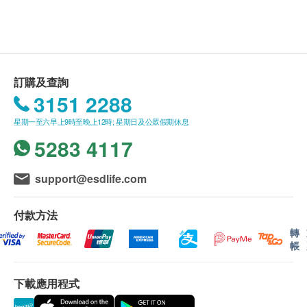
谷草轉氨酵素
2288)。
星期一至六︰9:00a.m. – 1:00p.m.; 2:00p.m. – 6:00p.m.
谷草先轉太酵素
健康檢查計劃只適用於10歲或以上之人士
星期日及公眾假期︰休息
熱線電話：(852) 2369 0680
未成年客人體檢指引 (10歲至18歳以下人士)
腎功能
A. 10歳至未滿16歲者：
(1) 有家長或監護人陪同者
血肌酸酐
訂購及查詢
在中心即場簽署同意書，並出示身份證明文件，經
尿素
3151 2288
鈉
核實無誤後可提供服務。
星期一至六早上9時至晚上12時; 星期日及公眾假期休息
鉀
5283 4117
氯化物
(2) 沒有家長或監護人陪同者
預先取同意書並由家長或監護人簽署妥當，客人可
甲狀腺
support@esdlife.com
由其他成年人陪同到中心，出示已簽署的同意書及
簽署者的身份證明文件副本，經核實無誤後可提供
亞甲狀腺素
付款方法
服務。
游離甲狀腺素
轉
血液檢查
帳
B.16歳至未滿18歲者：
預先取同意書並由家長或監護人簽署妥當，可接受
血色素
下載應用程式
客人自行到中心，出示已簽署的同意書及簽署者的
血小板數目
身份證明文件副本核實無誤後可提供服務。