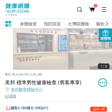
1
身體檢查
預防疫苗
大灣區體檢
寵物健
送禮物
2 / 6
產品:
MM_M_WellMS_P_MS_SER
美邦 標準男性健康檢查 (舊客專享)
美邦醫學體檢中心
62項目
賺取3,780積分 (HK$37)
42% off