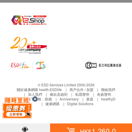
小便比重
詢。
小便酸鹼度
c. 客戶若體檢後3個月內不提取報告，所有報告
小便蛋白質
一律作銷毀處理及不會存底，客戶如需額外索取
小便尿糖
報告複印本 (體檢後3個月內)，將收取$150行政
小便膽紅素定性
費。注意：複印本報告未必完整。
小便尿膽素
d. 客人需自行承擔郵寄報告之風險。
小便硝酸盬
e. 所有身體檢查並非作為醫務診斷或治療用
小便酮
途，如需撰寫醫生轉介信，將作額外收費，價錢
小便血
請向美邦查詢。
小便紅血球
小便白血球
報告：
小便皮細胞
© ESD Services Limited 2000-2026
進行健康檢查後，一般情況下，需大概14個工作天
關於健康網購 health.ESDlife
商戶合作 / 加盟
聯絡我們
小便黏絲
加入我們
條款及細則
私隱聲明
免責聲明
跟進檢查報告， 工作天不包括星期六、日及公眾
小便管型
生活易旗下業務：
新婚
Anniversary
家庭
healthyD
健康網購
Digital Solutions
假期。 輪侯報告講解時間會因應不同情況 (如個別
小便晶體
化驗項目所需時間或客人指明特定時段)而有所延
小便膿細胞
長。
梅毒
如客人選擇收電子報告*，報告時間可加快至14個
1,260.0
HK$