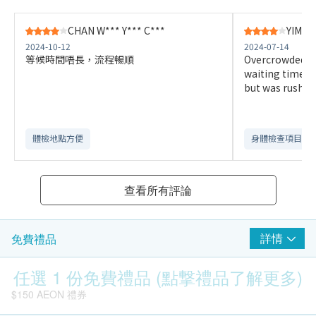
CHAN W*** Y*** C***
YIM T*
2024-10-12
2024-07-14
等候時間唔長，流程暢順
Overcrowded wa
waiting time. S
but was rushing
體檢地點方便
身體檢查項目全
查看所有評論
詳情
免費禮品
任選 1 份免費禮品 (點撃禮品了解更多)
$150 AEON 禮券