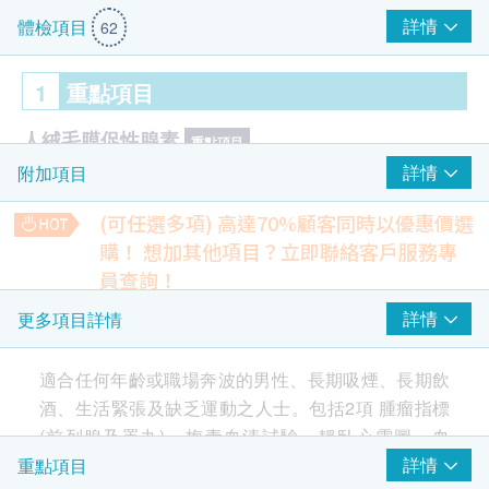
詳情
體檢項目
62
1
重點項目
人絨毛膜促性腺素
重點項目
詳情
附加項目
人絨毛膜促性腺素
(可任選多項) 高達70%顧客同時以優惠價選
前列腺癌風險評估
重點項目
購！
想加其他項目？立即聯絡客戶服務專
前列腺特別抗原
員查詢！
$450 hutchgo.com 旅遊禮券
多器官疾病問題指標 (鐵蛋白)
心臟檢查
詳情
更多項目詳情
重點項目
鐵蛋白水平升高反映某身體器官或組織受損
385.0
HK$
靜臥心電圖
適合任何年齡或職場奔波的男性、長期吸煙、長期飲
酒、生活緊張及缺乏運動之人士。包括2項 腫瘤指標
身體輻射數量
2
基本項目
身體輻射數量影響胎兒生長及健康
(前列腺及睪丸)、梅毒血清試驗、靜臥心電圖、血
150.0
HK$
脂、肝功能、腎功能、泌尿、貧血。
詳情
重點項目
基本健康評估