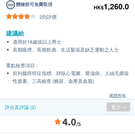
體檢前可免費取消
1,260.0
HK$
2則評價
建議給
適用於18歲或以上男士
長期吸煙、長期飲酒、生活緊張及缺乏運動之人士
重點檢查項目：
前列腺癌癌症指標、靜臥心電圖、愛滋病、人絨毛膜促
性腺素、三高檢查 (糖尿、血壓及血脂)
展開所有
更少
評分及評論 (2)
4.0
/5