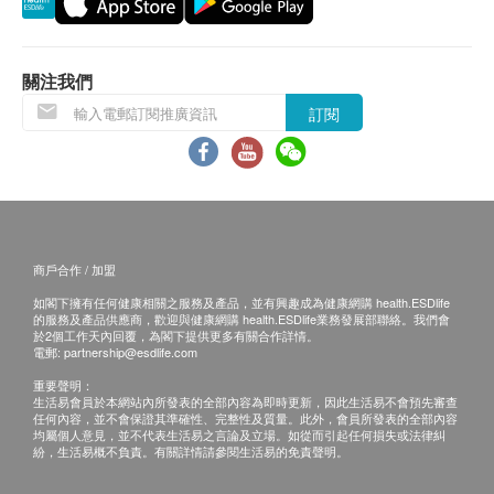
單核白血球
嗜酸性白血球
一般身體檢查計劃有效期為12個月，客戶必須於
嗜鹼性白血球
關注我們
血抹片
12個月內(由確認付款日期起計)接受有關檢查，客
血液紅血球
戶需提前1個月預約相關檢查，逾期作廢。
訂閱
白血球
紅血球計數
所有疫苗都必須經過評估才可注射，如有需要，醫生
紅血球壓積量
亦會在場解答問題及提供協助。如醫生認為不適合注
紅血球平均容量
射疫苗，將取消此計劃的服務，全數費用退回。
紅血球平均紅蛋白量
疫苗注射均由註冊醫生/醫護人員負責注射程序及此服
商戶合作 / 加盟
紅血球平均紅蛋白
務只適用於佐敦檢驗中心 (辦公時間 : 星期一, 三及 六
如閣下擁有任何健康相關之服務及產品，並有興趣成為健康網購 health.ESDlife
中性白血球
下午2時至6時)。
的服務及產品供應商，歡迎與健康網購 health.ESDlife業務發展部聯絡。我們會
血液白血球
於2個工作天內回覆，為閣下提供更多有關合作詳情。
電郵:
partnership@esdlife.com
淋巴白血球
備註：
重要聲明：
a. 醫生講解報告
只限旺角分店
，若有需要請聯
泌尿情況
生活易會員於本網站內所發表的全部內容為即時更新，因此生活易不會預先審查
任何內容，並不會保證其準確性、完整性及質量。此外，會員所發表的全部內容
絡旺角分店查詢。
均屬個人意見，並不代表生活易之言論及立場。如從而引起任何損失或法律糾
小便顏色
紛，生活易概不負責。有關詳情請參閱生活易的免責聲明。
b. 如果客戶已完成電話或面解服務，若再要求
小便清濁度
講解，需另外收取解析報告費，價錢請向美邦查