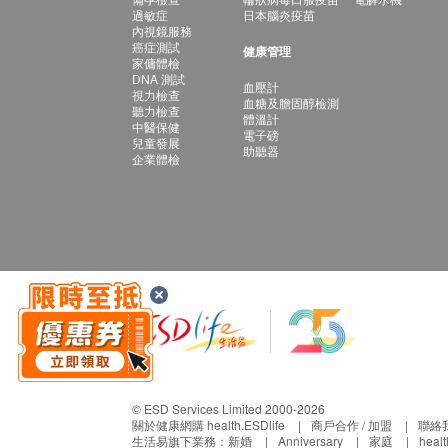
過敏症
日本腦炎疫苗
內視鏡服務
癌症測試
健康管理
家傭體檢
DNA 測試
血壓計
視力檢查
血糖及膽固醇檢測
聽力檢查
體溫計
中醫保健
電子磅
兒童發展
助聽器
企業體檢
© ESD Services Limited 2000-2026
關於健康網購 health.ESDlife
商戶合作 / 加盟
聯絡
生活易旗下業務：
新婚
Anniversary
家庭
heal