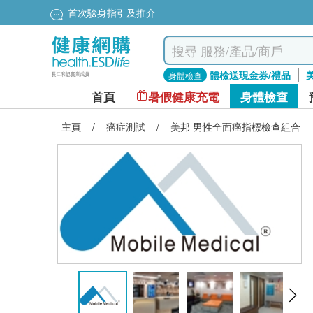
首次驗身指引及推介
體檢送現金券/禮品
身體檢查
首頁
暑假健康充電
身體檢查
主頁
/
癌症測試
/
美邦 男性全面癌指標檢查組合