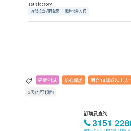
satisfactory.
身體檢查項目全面
體檢地點方便
癌症測試
信心保證
適合18歲或以上人
2天內可預約
訂購及查詢
3151 228
星期一至六早上9時至晚上12時; 