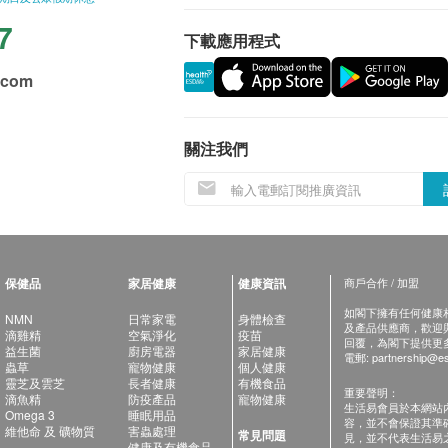
7
下載應用程式
.com
關注我們
保健品
家居健康
健康資訊
商戶合作 / 加盟
如閣下擁有任何健康相關
NMN
日常家電
身體檢查
及產品供應商，歡迎與健
滴雞精
空氣淨化
疫苗
回覆，為閣下提供更
益生菌
廚房電器
家居健康
電郵:
partnership@es
蟲草
寵物健康
個人健康
靈芝及雲芝
長者健康
有機食品
重要聲明：
滴魚精
防疫產品
寵物健康
生活易會員於本網站
Omega 3
睡眠用品
容，並不會保證其準
維他命 及 礦物質
害蟲處理
常見問題
見，並不代表生活易
健康及有機食品