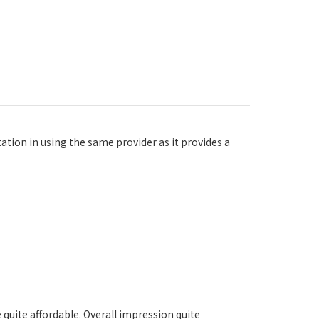
ation in using the same provider as it provides a
quite affordable. Overall impression quite