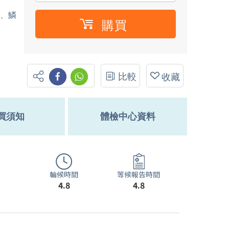
癌、鱗
購買
比較
收藏
買須知
體檢中心資料
輪候時間
等候報告時間
4.8
4.8