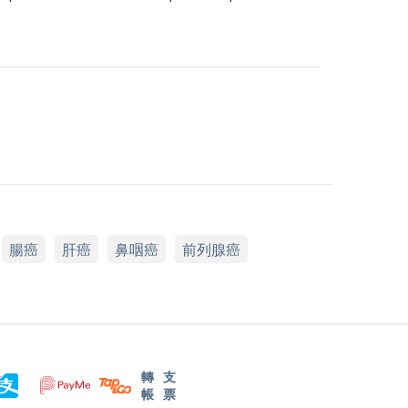
腸癌
肝癌
鼻咽癌
前列腺癌
轉
支
帳
票