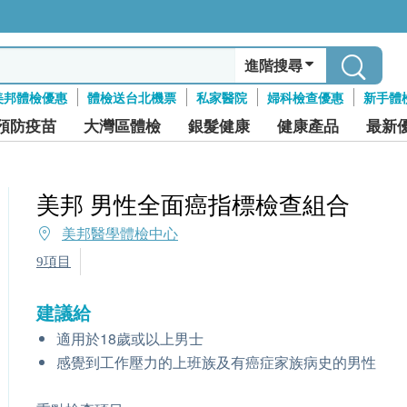
進階搜尋
美邦體檢優惠
體檢送台北機票
私家醫院
婦科檢查優惠
新手體
預防疫苗
大灣區體檢
銀髮健康
健康產品
最新
美邦 男性全面癌指標檢查組合
美邦醫學體檢中心
9項目
建議給
適用於18歲或以上男士
感覺到工作壓力的上班族及有癌症家族病史的男性