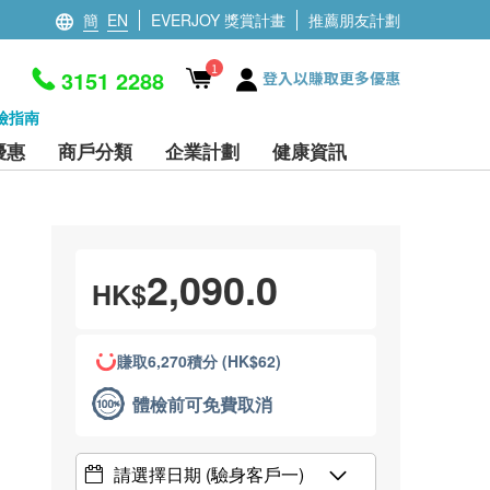
簡
EN
EVERJOY 獎賞計畫
推薦朋友計劃
1
3151 2288
登入以賺取更多優惠
檢指南
優惠
商戶分類
企業計劃
健康資訊
2,090.0
HK$
賺取6,270積分 (HK$62)
體檢前可免費取消
請選擇日期
(驗身客戶一)