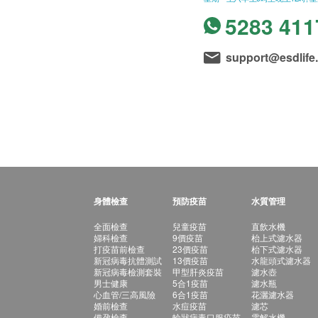
5283 411
support@esdlife
身體檢查
預防疫苗
水質管理
全面檢查
兒童疫苗
直飲水機
婦科檢查
9價疫苗
枱上式濾水器
打疫苗前檢查
23價疫苗
枱下式濾水器
新冠病毒抗體測試
13價疫苗
水龍頭式濾水器
新冠病毒檢測套裝
甲型肝炎疫苗
濾水壺
男士健康
5合1疫苗
濾水瓶
心血管/三高風險
6合1疫苗
花灑濾水器
婚前檢查
水痘疫苗
濾芯
備孕檢查
輪狀病毒口服疫苗
電解水機