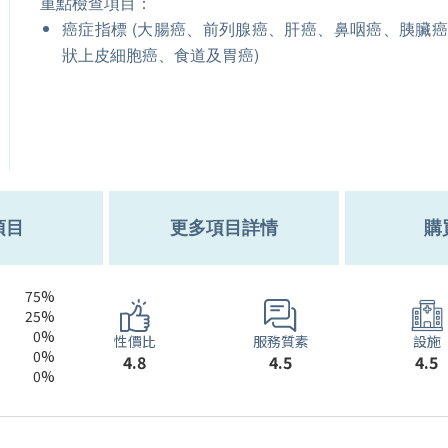
重點檢查項目：
癌症指標 (大腸癌、前列腺癌、肝癌、鼻咽癌、胰臟
狀上皮細胞癌、食道及胃癌)
項目
更多項目詳情
購
75%
25%
0%
服務質素
性價比
設施
0%
4.5
4.8
4.5
0%