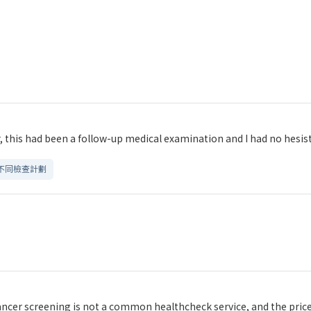
 this had been a follow-up medical examination and I had no hesist
不同檢查計劃
ancer screening is not a common healthcheck service, and the price 