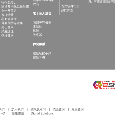
責。有關詳情請參閱
強化免疫力
飲品
首次驗身指引
腸道及消化系統健康
熱門問題
女士及美容
電子個人護理
瘦身纖體
心血管健康
面部美容儀器
骨骼及關節健康
電鬚刨
男士健康
風筒
頭髮護理
脫毛器
孕婦健康
休閑娛樂
運動智能手錶
運動耳機
我們
加入我們
條款及細則
私隱聲明
免責聲明
thyD
健康網購
Digital Solutions