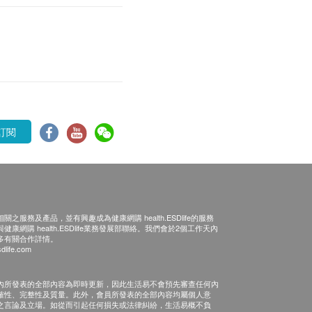
訂閱
之服務及產品，並有興趣成為健康網購 health.ESDlife的服務
康網購 health.ESDlife業務發展部聯絡。我們會於2個工作天內
多有關合作詳情。
dlife.com
內所發表的全部內容為即時更新，因此生活易不會預先審查任何內
確性、完整性及質量。此外，會員所發表的全部內容均屬個人意
之言論及立場。如從而引起任何損失或法律糾紛，生活易概不負