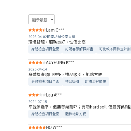
Lam C***
2026-04-02
朗豪坊辦公室大樓
環境舒服，服務良好，性價比高
身體檢查項目全面
訂購客服解釋詳盡
可比較不同檢查計劃
AUYEUNG K***
2025-04-14
身體檢查項目很多，禮品吸引，地點方便
身體檢查項目全面
禮品吸引
訂購流程順暢
Lau A***
2024-07-15
平就係幾平，但要等幾耐吓；有啲hard sell, 但最弊係
身體檢查項目全面
體檢地點方便
HO W***