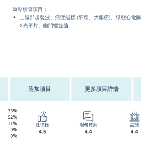
重點檢查項目：
上腹部超聲波、癌症指標 (肝癌、大腸癌)、靜態心電
X光平片、幽門螺旋菌
附加項目
更多項目詳情
35%
52%
11%
服務質素
性價比
設施
0%
4.4
4.5
4.4
0%