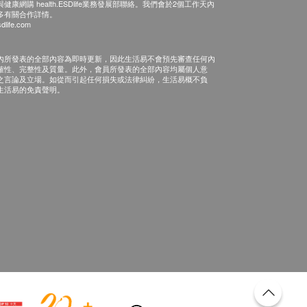
康網購 health.ESDlife業務發展部聯絡。我們會於2個工作天內
多有關合作詳情。
dlife.com
內所發表的全部內容為即時更新，因此生活易不會預先審查任何內
確性、完整性及質量。此外，會員所發表的全部內容均屬個人意
之言論及立場。如從而引起任何損失或法律糾紛，生活易概不負
生活易的免責聲明。