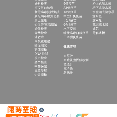
婦科檢查
9價疫苗
枱上式濾水器
打疫苗前檢查
23價疫苗
枱下式濾水器
新冠病毒抗體測試
13價疫苗
水龍頭式濾水器
新冠病毒檢測套裝
甲型肝炎疫苗
濾水壺
男士健康
5合1疫苗
濾水瓶
心血管/三高風險
6合1疫苗
花灑濾水器
婚前檢查
水痘疫苗
濾芯
備孕檢查
輪狀病毒口服疫苗
電解水機
過敏症
日本腦炎疫苗
內視鏡服務
癌症測試
健康管理
家傭體檢
DNA 測試
血壓計
視力檢查
血糖及膽固醇檢測
聽力檢查
體溫計
中醫保健
電子磅
兒童發展
助聽器
企業體檢