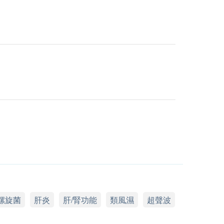
螺旋菌
肝炎
肝/腎功能
類風濕
超聲波