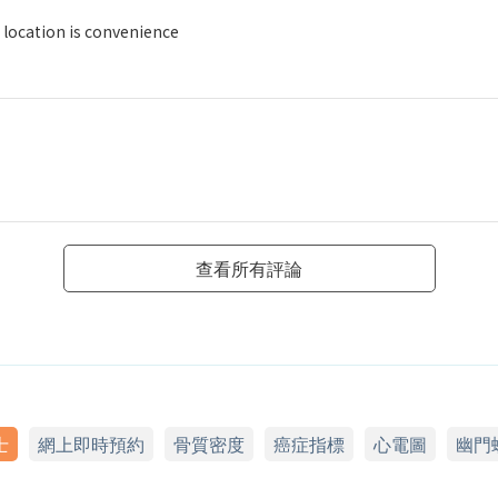
d location is convenience
查看所有評論
士
網上即時預約
骨質密度
癌症指標
心電圖
幽門