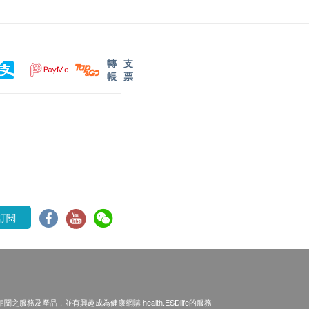
轉
支
帳
票
訂閱
之服務及產品，並有興趣成為健康網購 health.ESDlife的服務