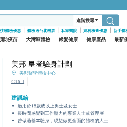
進階搜尋
美邦體檢優惠
體檢送台北機票
私家醫院
婦科檢查優惠
新手體
預防疫苗
大灣區體檢
銀髮健康
健康產品
最新
美邦 皇者驗身計劃
美邦醫學體檢中心
92項目
建議給
適用於18歲或以上男士及女士
長時間感覺到工作壓力的專業人士或管理層
曾做過基本驗身，現想做更全面的體檢的人士