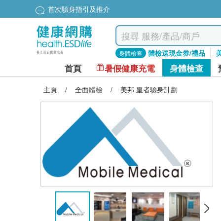
首次驗身指引及推介
體檢送現金券/禮品
身體檢查
首頁
暑假健康充電
身體檢查
主頁
/
全面體檢
/
美邦 皇者驗身計劃