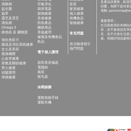
及產品供應商，歡迎與健
滴雞精
空氣淨化
疫苗
回覆，為閣下提供更
益生菌
廚房電器
家居健康
電郵:
partnership@es
蟲草
寵物健康
個人健康
靈芝及雲芝
長者健康
有機食品
重要聲明：
滴魚精
防疫產品
寵物健康
生活易會員於本網站
Omega 3
睡眠用品
容，並不會保證其準
維他命 及 礦物質
害蟲處理
常見問題
見，並不代表生活易
健康及有機食品
責。有關詳情請參閱
強化免疫力
飲品
首次驗身指引
腸道及消化系統健康
熱門問題
女士及美容
電子個人護理
瘦身纖體
心血管健康
面部美容儀器
骨骼及關節健康
電鬚刨
男士健康
風筒
頭髮護理
脫毛器
孕婦健康
休閑娛樂
運動智能手錶
運動耳機