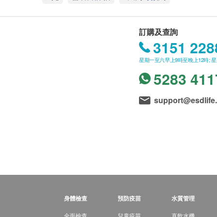
訂購及查詢
3151 228
星期一至六早上9時至晚上12時; 
5283 411
support@esdlife
身體檢查
預防疫苗
水質管理
全面檢查
兒童疫苗
直飲水機