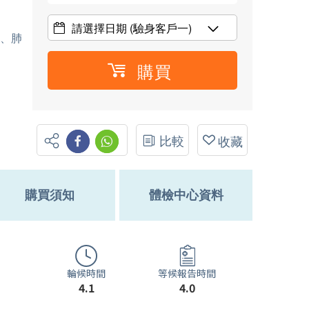
請選擇日期
(驗身客戶一)
圖、肺
購買
比較
收藏
購買須知
體檢中心資料
輪候時間
等候報告時間
4.1
4.0