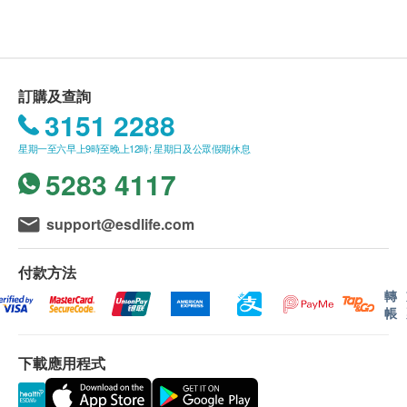
Company Limited 及 健康網購health.ESDlife 保留
韓國
最終決議權。
功效
送貨條款：
胃仙-U整腸酵素內含綜合酵素，有助幫助脂肪、碳水
訂購及查詢
購買
攝達
/
胃仙-U
/
法國雙飛人
/
呼佳
產品總額滿
化合物、蛋白質、纖維素的消化，減低胃部的消化負
3151 2288
HK$200，即可享本地免費送貨服務。賬單總額未
擔，方便身體吸收食物營養，新配方的生物澱粉酶澱
星期一至六早上9時至晚上12時; 星期日及公眾假期休息
滿HK$200需附加HK$50運費。
粉分解力比傳統配方的澱粉酶強十倍。
5283 4117
我們將於確定訂單後3個工作天內安排發貨。
不排除運送時間會因節日而有所影響。當八號烈風
生物澱粉酶2000 II
訊號懸掛或黑色暴雨警告生效時，送貨服務時間將
內含多種消化酶(澱粉酶、蛋白酶、纖維酶)，比傳統
support@esdlife.com
會延遲。
配方的澱粉酶澱粉分解力強十倍，可以幫助碳水化合
所有訂單須視乎相關貨品的供應情況再作最後確
物、蛋白質、纖維素的消化，有助澱粉在胃內消化和
付款方法
認。倘若健康網購health.ESDlife未能提供任何訂
吸收，減低胃部的消化負擔，促進消化。
轉
帳
單上的貨品，健康網購health.ESDlife有權拒絕接
受該訂單，並且會於送貨前透過電話或電郵通知顧
脂肪酶
下載應用程式
客再作安排。
可以幫助脂肪的消化和吸收。