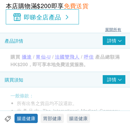
本店購物滿$200即享
免費送貨
即睇全店產品
展開所有
詳情
產品詳情
購買
攝達
/
胃仙-U
/
法國雙飛人
/
呼佳
產品總額滿
HK$200，即可享本地免費送貨服務。
詳情
購買須知
品牌
胃仙-U
一般條款：
所有出售之貨品均不設退款。
包裝
此產品由 The International Medical Company
90粒
Limited 提供。
腸道健康
胃部健康
腸道健康
如有任何爭議，The International Medical
產地