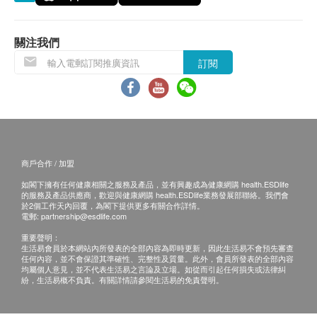
保用條款：
主治
貨品質量保證，於顧客收到產品當日起計，食用
腸胃飽滯
期應最少有12個月或以上。
胃口不佳
關注我們
飲食過量
訂閱
退換條款：
餐後飽脹
當顧客收取已訂購之貨品時，有責任檢查貨品是否
有損毀情況，一經確認簽收，恕不接受退換。
適合人士
退換產品必須包裝完整，如退換之產品有任何殘缺
腸胃飽滯、胃口不佳、飲食過量、餐後飽脹人士使用
或過期退回，供應商有權不受理。
商戶合作 / 加盟
如有其他損壞或遺漏查詢，顧客必須保留有效收據
成份
如閣下擁有任何健康相關之服務及產品，並有興趣成為健康網購 health.ESDlife
正本，並於送貨後3個工作天內按下列方式聯絡 全
30mg 生物澱粉酶2000 II，25mg纖維酶，6mg脂肪酶
的服務及產品供應商，歡迎與健康網購 health.ESDlife業務發展部聯絡。我們會
球藥業有限公司 客戶服務部跟進。
於2個工作天內回覆，為閣下提供更多有關合作詳情。
電郵:
partnership@esdlife.com
電郵: wyc@timc.com.hk
服用方法
重要聲明：
15歲以上：服用2粒；
生活易會員於本網站內所發表的全部內容為即時更新，因此生活易不會預先審查
任何內容，並不會保證其準確性、完整性及質量。此外，會員所發表的全部內容
8歲以上至15歲：服用1粒；
均屬個人意見，並不代表生活易之言論及立場。如從而引起任何損失或法律糾
每日三次，餐後服用。
紛，生活易概不負責。有關詳情請參閱生活易的免責聲明。