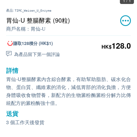
1 / 1
產品:
TIMC_Weisen_U_Enzyme
胃仙-U 整腸酵素 (90粒)
商戶名稱：
胃仙-U
賺取128積分 (HK$1)
128.0
HK$
為產品留下第一個評論
詳情
胃仙-U整腸酵素內含綜合酵素，有助幫助脂肪、碳水化合
物、蛋白質、纖維素的消化，減低胃部的消化負擔，方便
身體吸收食物營養，新配方的生物澱粉酶澱粉分解力比傳
統配方的澱粉酶強十倍。
送貨
3 個工作天後發貨