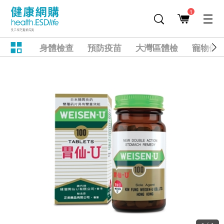
1
身體檢查
預防疫苗
大灣區體檢
寵物健