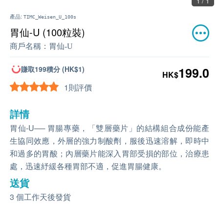
1 / 1
產品:
TIMC_Weisen_U_100s
胃仙-U (100粒裝)
商戶名稱：
胃仙-U
賺取199積分 (HK$1)
199.0
HK$
1則評價
詳情
胃仙-U── 胃腸專藥，「雙層藥片」的結構組合成份能產
生協同效應，外層的強力制酸劑，服後迅速溶解，即時中
和過多的胃酸；內層藥片能深入胃部受損的部位，治療患
處，迅速紓緩各種胃部不適，促進胃腸健康。
送貨
3 個工作天後發貨