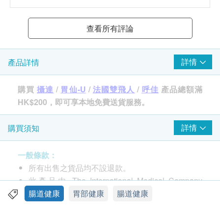
查看所有評論
詳情
產品詳情
購買
攝達
/
胃仙-U
/
法國雙飛人
/
呼佳
產品總額滿
HK$200，即可享本地免費送貨服務。
詳情
購買須知
品牌
胃仙-U
一般條款：
所有出售之貨品均不設退款。
包裝
此產品由 The International Medical Company
100粒
Limited 提供。
腸道健康
胃部健康
腸道健康
如有任何爭議，The International Medical
產地
Company Limited 及 健康網購health.ESDlife 保留
香港