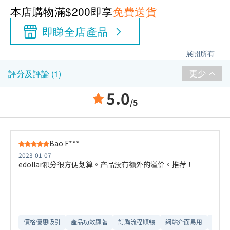
本店購物滿$200即享
免費送貨
即睇全店產品
展開所有
更少
評分及評論 (1)
5.0
/5
Bao F***
2023-01-07
edollar积分很方便划算。产品没有额外的溢价。推荐！
價格優惠吸引
產品功效顯著
訂購流程順暢
網站介面易用
送貨