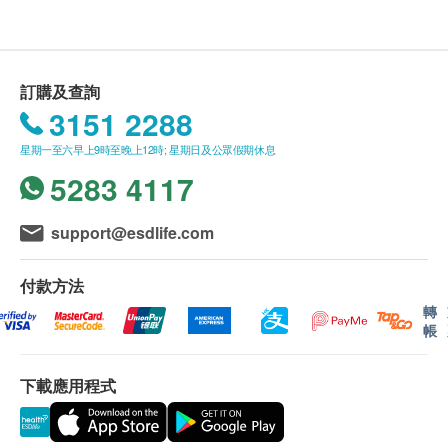
最終決議權。
功效
送貨條款：
胃仙-U── 胃腸專藥，「雙層藥片」的結構組合成份
訂購及查詢
購買
攝達
/
胃仙-U
/
法國雙飛人
/
呼佳
產品總額滿
能產生協同效應，外層的強力制酸劑，服後迅速溶
3151 2288
HK$200，即可享本地免費送貨服務。賬單總額未
解，即時中和過多的胃酸；內層藥片能深入胃部受損
星期一至六早上9時至晚上12時; 星期日及公眾假期休息
滿HK$200需附加HK$50運費。
的部位，治療患處，迅速紓緩各種胃部不適，促進胃
5283 4117
我們將於確定訂單後3個工作天內安排發貨。
腸健康。
不排除運送時間會因節日而有所影響。當八號烈風
訊號懸掛或黑色暴雨警告生效時，送貨服務時間將
雙層藥片 多重效能
support@esdlife.com
會延遲。
中和胃酸：「胃仙-U」強效的制酸劑能中和胃酸及
所有訂單須視乎相關貨品的供應情況再作最後確
消除胃痛。
付款方法
認。倘若健康網購health.ESDlife未能提供任何訂
促進消化：「胃仙-U」所含生物澱粉酶2000有助
轉
帳
單上的貨品，健康網購health.ESDlife有權拒絕接
澱粉在胃內消化和吸收，減低胃部的消化負擔，促
受該訂單，並且會於送貨前透過電話或電郵通知顧
進消化。
下載應用程式
客再作安排。
修復胃黏膜：「胃仙-U」所含的護胃素有助修復受
損的胃壁和腸壁，加速受損部份癒合，使胃部回復
保用條款：
健康。