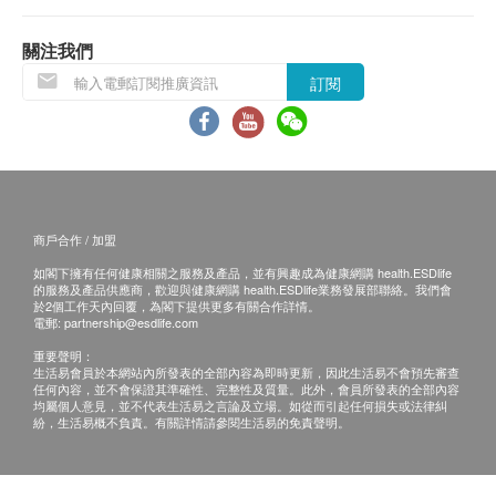
貨品質量保證，於顧客收到產品當日起計，食用
期應最少有12個月或以上。
主治
關注我們
胃酸倒流、胃酸過多、胃灼熱、胃部不舒適、胃部飽
訂閱
退換條款：
食感、胃作悶、胃脹、胸作悶、打嗝（噯氣）、噁心
當顧客收取已訂購之貨品時，有責任檢查貨品是否
（想嘔吐、反胃、醉酒後噁心感等）、飲醉食滯、飲
有損毀情況，一經確認簽收，恕不接受退換。
酒過多、胃痛、促進消化、消化不良、食欲不振、食
退換產品必須包裝完整，如退換之產品有任何殘缺
物過量
或過期退回，供應商有權不受理。
商戶合作 / 加盟
如有其他損壞或遺漏查詢，顧客必須保留有效收據
成份
如閣下擁有任何健康相關之服務及產品，並有興趣成為健康網購 health.ESDlife
正本，並於送貨後3個工作天內按下列方式聯絡 全
25mg 生物澱粉酶2000，192mg 氫氧化鋁凝膠，
的服務及產品供應商，歡迎與健康網購 health.ESDlife業務發展部聯絡。我們會
球藥業有限公司 客戶服務部跟進。
159mg 氫氧化鎂，25mg 氯化甲硫氨基酸
於2個工作天內回覆，為閣下提供更多有關合作詳情。
電郵:
partnership@esdlife.com
電郵: wyc@timc.com.hk
重要聲明：
服用方法
生活易會員於本網站內所發表的全部內容為即時更新，因此生活易不會預先審查
任何內容，並不會保證其準確性、完整性及質量。此外，會員所發表的全部內容
成人一日3次，每次1片，於飯後以溫水吞服。
均屬個人意見，並不代表生活易之言論及立場。如從而引起任何損失或法律糾
請別讓小孩服用。
紛，生活易概不負責。有關詳情請參閱生活易的免責聲明。