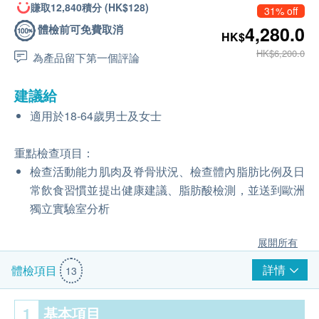
賺取12,840積分 (HK$128)
31% off
體檢前可免費取消
4,280.0
HK$
HK$6,200.0
為產品留下第一個評論
建議給
適用於18-64歲男士及女士
重點檢查項目：
檢查活動能力肌肉及脊骨狀況、檢查體內脂肪比例及日
常飲食習慣並提出健康建議、脂肪酸檢測，並送到歐洲
獨立實驗室分析
展開所有
詳情
體檢項目
13
1
基本項目