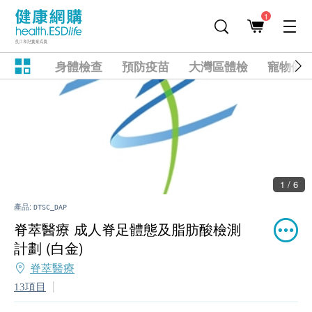
1
身體檢查
預防疫苗
大灣區體檢
寵物健
1 / 6
產品:
DTSC_DAP
脊萃醫療 成人脊足體態及脂肪酸檢測
計劃 (白金)
脊萃醫療
13項目