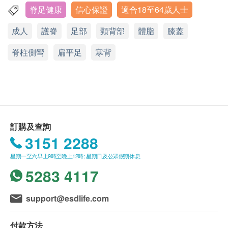
例驗血測試
回。
脊足健康
信心保證
適合18至64歲人士
九龍荔枝角青山道682號潮流工貿中心15樓09室
從而及早發現及處理脊足錯位、痛症、體脂比例超
成人
護脊
足部
頸背部
體脂
膝蓋
標及脂肪酸比例產生的免疫系統毛病等等的健康問
顯示地圖
年齡
題。
體態檢查計劃只適用於四歲或以上之人士。
脊柱側彎
星期一至五：10:00a.m. – 1:00p.m.; 3:30p.m. – 6:00p.m.
扁平足
寒背
*需大概21個工作天跟進檢查報告
未成年客人體檢指引(四歲至十八歳以下人士)
星期六﹑日及公眾假期休息
四歳至未滿十六歲者：
檢查程序：
1. 有家長或監護人陪同者
脊足檢查過程約30至45分鐘，由專業醫護人員通
在中心即場簽署同意書, 並出示身份證明文件，經
過先進的儀器為客人檢查活動能力肌肉及脊骨狀況
核實無誤後可提供服務。
另外會由資深營養師負責為客人詳細檢查體內脂肪
訂購及查詢
2. 沒有家長或監護人陪同者
3151 2288
比例及日常飲食習慣並提出健康建議，過程約30至
預先取同意書並由家長或監護人簽署妥當，客人可
45分鐘
由其他成年人陪同到檢查中心，出示已簽署的同意
星期一至六早上9時至晚上12時; 星期日及公眾假期休息
脂肪酸檢測過程約10分鐘，需要針刺手指取少量血
書及簽署者的身份證明文件副本，經核實無誤後可
5283 4117
液作樣本，並送到歐洲獨立實驗室分析，分析報告
提供服務。
需時21工作天
十六歳至未滿十八歲者：
support@esdlife.com
預先取同意書並由家長或監護人簽署妥當，可接受
客人自行到中心，出示已簽署的同意書及簽署者的
付款方法