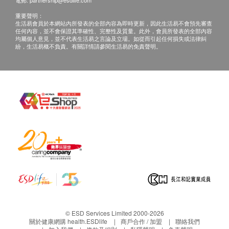
a.本地平郵$15郵費；掛號收取$30郵費；
電郵:
partnership@esdlife.com
b.國內或澳門收取$100郵費；
重要聲明：
生活易會員於本網站內所發表的全部內容為即時更新，因此生活易不會預先審查
c.海外收取$200郵費
任何內容，並不會保證其準確性、完整性及質量。此外，會員所發表的全部內容
均屬個人意見，並不代表生活易之言論及立場。如從而引起任何損失或法律糾
紛，生活易概不負責。有關詳情請參閱生活易的免責聲明。
備註
客戶若體檢後三個月內不提取報告，所有報告一律
作銷毀處理及不會存底，客戶如需額外索取報告複
印本
(體檢後三個月內)，將收取$150行政費。註意：複
印本報告未必完整。
客人需自行承擔郵寄報告之風險。
所有身體檢查並非作為醫務診斷或治療用途
免責聲明：
所有健康檢查/服務並非作為醫務診斷或治療用
途。當閣下身體健康出現任何疾病徵兆時，應立即
諮詢有認可資格的醫生，作出診斷及治療。
© ESD Services Limited 2000-2026
關於健康網購 health.ESDlife
商戶合作 / 加盟
聯絡我們
本服務/產品由商戶提供。生活易【健康網購