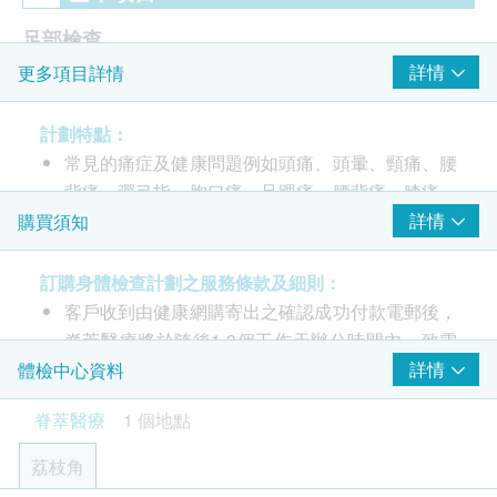
足部檢查
詳情
更多項目詳情
扁平足檢查
檢查項目細節
計劃特點：
常見的痛症及健康問題例如頭痛、頭暈、頸痛、腰
脊骨側彎檢查
背痛、彈弓指、胸口痛、足踝痛、腰背痛、膝痛、
寒背檢查
三高、體重過輕或過重等等，除了會直接影響身體
詳情
購買須知
高低膊檢查
機能及活動能力外，更影響到日常生活習慣及工作
頭部前傾檢查
效率。
訂購身體檢查計劃之服務條款及細則：
盤骨前傾檢查
因此脊足及體脂檢查對健康生活及日常工作非常重
客戶收到由健康網購寄出之確認成功付款電郵後，
運動應力測試 (KAMS)
要。
脊萃醫療將於隨後1-3個工作天辦公時間內，致電
脊椎活動幅度檢查
此計劃現提供由專業醫護人員主理的體態健康及活
肌肉緊張度檢測
客戶預約身體檢查的時間及地點。客戶亦可致電查
詳情
體檢中心資料
動能力評估，利用科技儀器及檢測系統，了解脊足
痛症專業轉介服務
詢或在訂單確認後1個工作天致電該中心預約 (電
脊萃醫療
1 個地點
健康狀況。
長短腳幅度檢查
話：2522 5911)。
此白金檢測計劃會安排資深營養師作體脂檢測及營
體脂檢測 (BMI)
此項交易必須經醫生評估是否適合進行檢查。如醫
荔枝角
脂肪酸比例驗血測試及報告解釋(20分鐘)
養咨詢，另提供由歐洲獨立實驗室的體內脂肪酸比
生認為不適合，將取消此計劃的服務，全數費用退