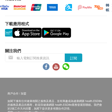
身份證明文件副本核實無誤後可提供服務。
轉
帳
有效期
本身體檢查計劃有效期為一年，客戶必須於一年內
下載應用程式
(由確認付款日期起計)接受有關檢查，客戶需提前
10個工作天預約相關檢查，逾期作廢。
報告
關注我們
進行體態檢查後，一般情況下，需大概21-28個工作
訂閱
天跟進檢查報告，工作天不包括星期六、日及公眾假
期。
自取報告時間 :
中環 : 星期一至五: 上午10時至1時, 下午3時30分至6
時, 星期六日及公眾假期休息
商戶合作 / 加盟
如閣下擁有任何健康相關之服務及產品，並有興趣成為健康網購 health.ESDlife
的服務及產品供應商，歡迎與健康網購 health.ESDlife業務發展部聯絡。我們會
郵寄報告
於2個工作天內回覆，為閣下提供更多有關合作詳情。