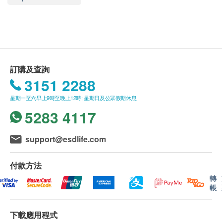
中環干諾道中30-32號莊士大廈1樓101室
如醫生認為不適合注射疫苗，將取消此計劃的服
顯示地圖
務，全數費用退回
（不包括新冠疫苗相關計劃）
。
疫苗注射均由註冊醫生/醫護人員負責。
星期一、二、四至五
9:00am – 1:00pm
星期三
9:00am – 1:00pm, 3:00pm – 7:00pm(
隔星期
)
星期六、日及公眾假期 休息
報告：
訂購及查詢
進行健康檢查後，一般情況下，需大概7-10個工作
3151 2288
天跟進檢查報告， 工作天不包括星期六、日及公
星期一至六早上9時至晚上12時; 星期日及公眾假期休息
眾假期。 輪侯報告講解時間會因應不同情況 (如個
5283 4117
別化驗項目所需時間或客人指明特定時段) 而有所
延長
(安心注射疫苗計劃需10-14個工作天由醫生講
support@esdlife.com
解報告)
A. 本地/海外客戶
付款方法
(1) 親身領取：親身前往各診所
轉
(2) 電話講解報告 (自取報告)
帳
B. 國內客戶
下載應用程式
(1) 親身領取：親身前往檢驗中心