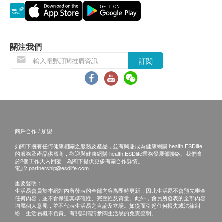
(2) 客人另回電聽取報告 (自取報告)
備註：
關注我們
如果客戶已完成電話或面解服務,若再要求講解,需
另外收取$230解析報告費。
訂閱
客戶若體檢後3個月內不提取報告，所有報告一律
作銷毀處理及不會存底，客戶如需額外索取報告複
印本 (體檢後3個月內)，將收取$150行政費。注
意：複印本報告未必完整。
所有身體檢查並非作為醫務診斷或治療用途，如需
商戶合作 / 加盟
撰寫醫生轉介信,將作額外收費$230。
如閣下擁有任何健康相關之服務及產品，並有興趣成為健康網購 health.ESDlife
如有爭議，健康網購health.ESDlife 及莊柏醫療保
的服務及產品供應商，歡迎與健康網購 health.ESDlife業務發展部聯絡。我們會
於2個工作天內回覆，為閣下提供更多有關合作詳情。
留最後決定權。
電郵:
partnership@esdlife.com
重要聲明：
免責聲明：
生活易會員於本網站內所發表的全部內容為即時更新，因此生活易不會預先審查
任何內容，並不會保證其準確性、完整性及質量。此外，會員所發表的全部內容
所有健康檢查/服務並非作為醫務診斷或治療用
均屬個人意見，並不代表生活易之言論及立場。如從而引起任何損失或法律糾
紛，生活易概不負責。有關詳情請參閱生活易的免責聲明。
途。當閣下身體健康出現任何疾病徵兆時，應立即