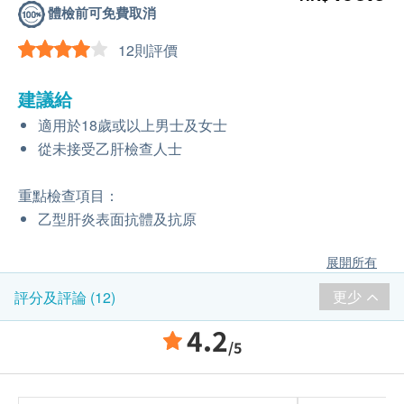
體檢前可免費取消
12則評價
建議給
適用於18歲或以上男士及女士
從未接受乙肝檢查人士
重點檢查項目：
乙型肝炎表面抗體及抗原
展開所有
更少
評分及評論 (12)
4.2
/5