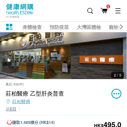
1
身體檢查
預防疫苗
大灣區體檢
寵物健
2 / 5
產品:
ESDJP1
莊柏醫療 乙型肝炎普查
莊柏醫療
3項目
賺取1,485積分 (HK$14)
495.0
HK$