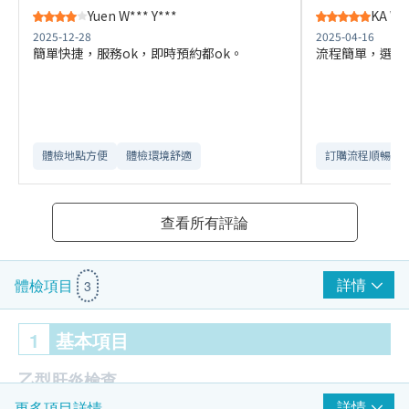
Yuen W*** Y***
KA W*
2025-12-28
2025-04-16
簡單快捷，服務ok，即時預約都ok。
流程簡單，選擇
體檢地點方便
體檢環境舒適​
訂購流程順暢
查看所有評論
詳情
體檢項目
3
1
基本項目
乙型肝炎檢查
詳情
更多項目詳情