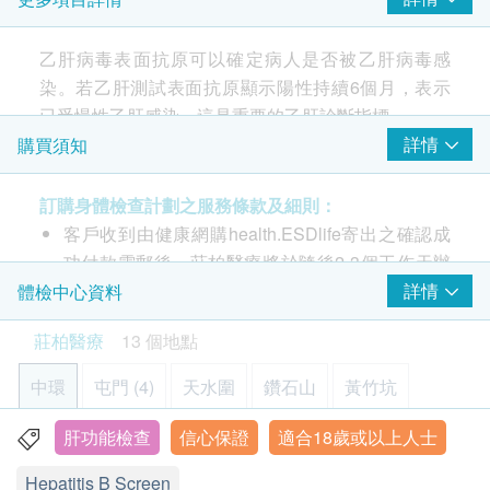
乙型肝炎表面抗體
乙型肝炎表面抗原
乙肝病毒表面抗原可以確定病人是否被乙肝病毒感
報告
染。若乙肝測試表面抗原顯示陽性持續6個月，表示
已受慢性乙肝感染，這是重要的乙肝診斷指標。
醫生講解報告
乙肝病毒表面抗體，它幫助身體清除乙肝病毒，屬於
詳情
購買須知
好指標，結果決定是否需要補打疫苗。
訂購身體檢查計劃之服務條款及細則：
客戶收到由健康網購health.ESDlife寄出之確認成
乙肝病毒表面抗原可以確定病人是否被乙肝病毒感
功付款電郵後，莊柏醫療將於隨後2-3個工作天辦
染。若乙肝測試表面抗原陽性持續6個月，表示已受
公時間內，致電客戶及預約身體檢查的時間及地
詳情
體檢中心資料
慢性乙肝感染，是重要的乙肝診斷指標。
點。
乙肝病毒表面抗體，它幫助身體清除乙肝病毒，屬於
莊柏醫療
13 個地點
本身體檢查計劃有效期為1年，客戶必須於1年內
好指標，結果決定是否需要補打疫苗。
(由確認付款日期起計) 接受有關檢查，客戶需提前
中環
屯門 (4)
天水圍
鑽石山
黃竹坑
1個月預約相關檢查，逾期作廢。
肝功能檢查
信心保證
適合18歲或以上人士
元朗
旺角
佐敦
荃灣
上水
疫苗注射
（不包括新冠疫苗相關計劃）
：
Hepatitis B Screen
此項交易必須經醫生評估是否適合進行疫苗注射。