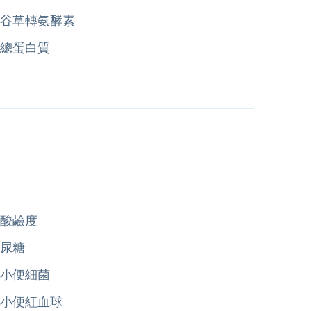
谷草轉氨酵素
總蛋白質
酸鹼度
尿糖
小便細菌
小便紅血球