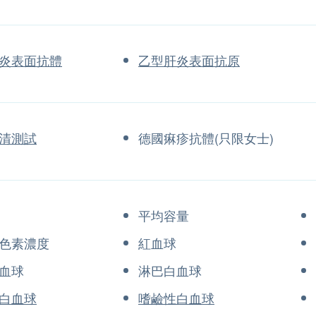
炎表面抗體
乙型肝炎表面抗原
清測試
德國痳疹抗體(只限女士)
平均容量
色素濃度
紅血球
血球
淋巴白血球
白血球
嗜鹼性白血球