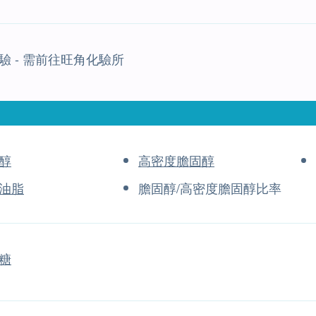
驗 - 需前往旺角化驗所
醇
高密度膽固醇
油脂
膽固醇/高密度膽固醇比率
糖