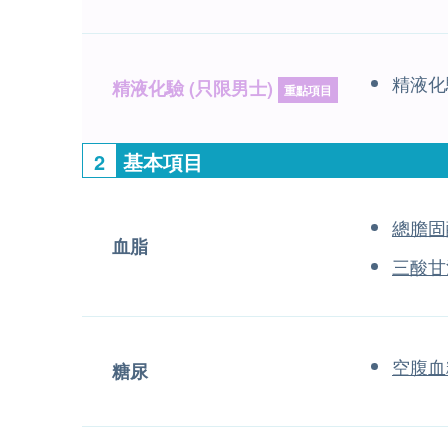
精液化
精液化驗 (只限男士)
重點項目
2
基本項目
總膽固
血脂
三酸甘
空腹血
糖尿