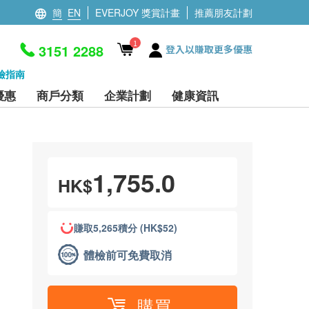
簡
EN
EVERJOY 獎賞計畫
推薦朋友計劃
1
3151 2288
登入以賺取更多優惠
檢指南
優惠
商戶分類
企業計劃
健康資訊
1,755.0
HK$
賺取5,265積分 (HK$52)
體檢前可免費取消
購買