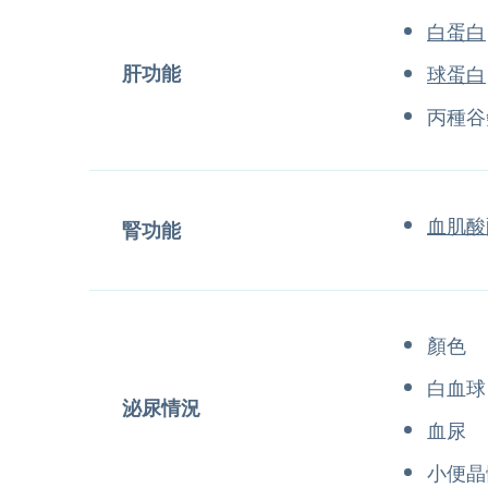
白蛋白
肝功能
球蛋白
丙種谷
血肌酸
腎功能
顏色
白血球
泌尿情況
血尿
小便晶