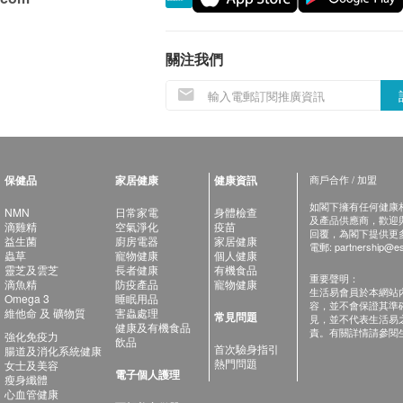
關注我們
保健品
家居健康
健康資訊
商戶合作 / 加盟
如閣下擁有任何健康相關
NMN
日常家電
身體檢查
及產品供應商，歡迎與健
滴雞精
空氣淨化
疫苗
回覆，為閣下提供更
益生菌
廚房電器
家居健康
電郵:
partnership@es
蟲草
寵物健康
個人健康
靈芝及雲芝
長者健康
有機食品
重要聲明：
滴魚精
防疫產品
寵物健康
生活易會員於本網站
Omega 3
睡眠用品
容，並不會保證其準
維他命 及 礦物質
害蟲處理
常見問題
見，並不代表生活易
健康及有機食品
責。有關詳情請參閱
強化免疫力
飲品
首次驗身指引
腸道及消化系統健康
熱門問題
女士及美容
電子個人護理
瘦身纖體
心血管健康