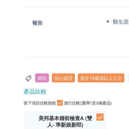
醫生講
報告
婚前
信心保證
適合18歲或以上人士
產品比較
按下項目比較按鈕
進行比較(選擇1至3個產品)
美邦基本婚前檢查A (雙
人- 準新娘新郎)