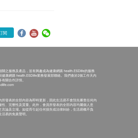
訂閱
之服務及產品，並有興趣成為健康網購 health.ESDlife的服務
康網購 health.ESDlife業務發展部聯絡。我們會於2個工作天內
多有關合作詳情。
dlife.com
內所發表的全部內容為即時更新，因此生活易不會預先審查任何內
確性、完整性及質量。此外，會員所發表的全部內容均屬個人意
之言論及立場。如從而引起任何損失或法律糾紛，生活易概不負
生活易的免責聲明。