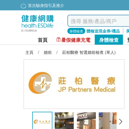
首次驗身指引及推介
體檢送現金券/禮品
身體檢查
首頁
暑假健康充電
身體檢查
主頁
/
婚前
/
莊柏醫療 智選婚前檢查 (單人)