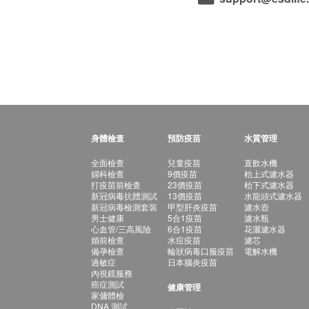
身體檢查
預防疫苗
水質管理
全面檢查
兒童疫苗
直飲水機
婦科檢查
9價疫苗
枱上式濾水器
打疫苗前檢查
23價疫苗
枱下式濾水器
新冠病毒抗體測試
13價疫苗
水龍頭式濾水器
新冠病毒檢測套裝
甲型肝炎疫苗
濾水壺
男士健康
5合1疫苗
濾水瓶
心血管/三高風險
6合1疫苗
花灑濾水器
婚前檢查
水痘疫苗
濾芯
備孕檢查
輪狀病毒口服疫苗
電解水機
過敏症
日本腦炎疫苗
內視鏡服務
癌症測試
健康管理
家傭體檢
DNA 測試