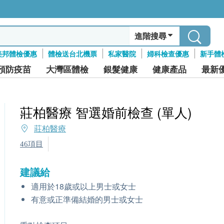
進階搜尋
美邦體檢優惠
體檢送台北機票
私家醫院
婦科檢查優惠
新手體
預防疫苗
大灣區體檢
銀髮健康
健康產品
最新
莊柏醫療 智選婚前檢查 (單人)
莊柏醫療
46項目
建議給
適用於18歲或以上男士或女士
有意或正準備結婚的男士或女士