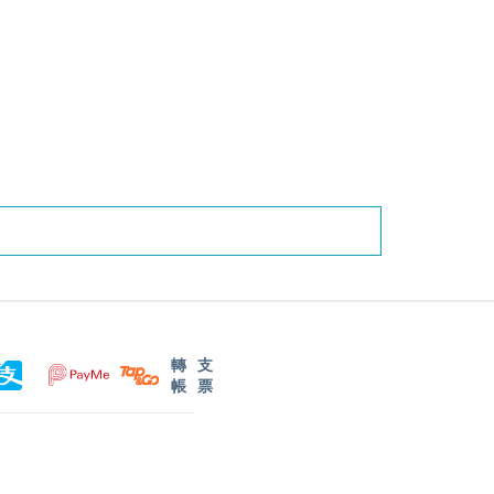
轉
支
帳
票