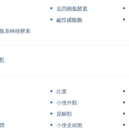
谷丙轉氨酵素
鹼性磷酸酶
氨基轉移酵素
酐
比重
小便外觀
尿酮類
體
小便皮細胞