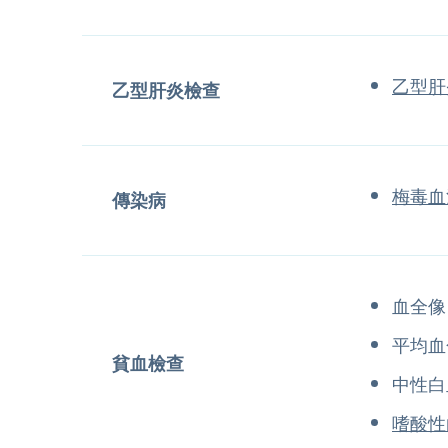
乙型肝
乙型肝炎檢查
梅毒血
傳染病
血全像
平均血
貧血檢查
中性白
嗜酸性