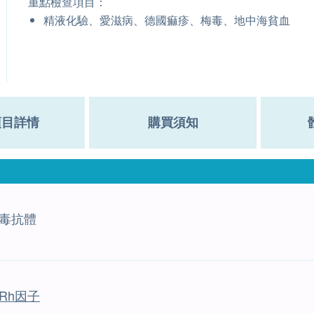
重點檢查項目：
精液化驗、愛滋病、德國痲疹、梅毒、地中海貧血
項目詳情
購買須知
毒抗體
Rh因子