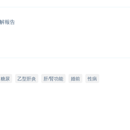
解報告
糖尿
乙型肝炎
肝/腎功能
婚前
性病