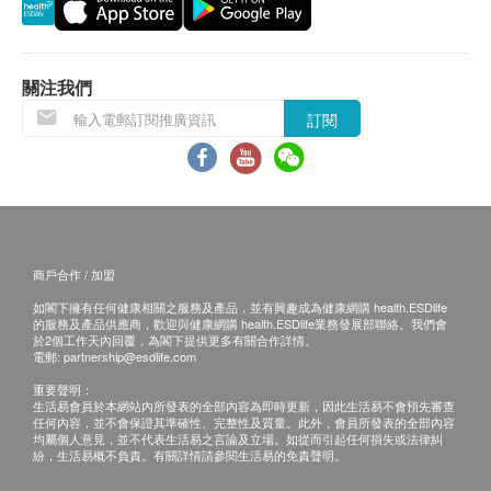
退換條款：
當顧客收取已訂購之貨品時，有責任檢查貨品是否
有損毀情況，一經確認簽收，恕不接受退換。
關注我們
退換產品必須包裝完整，如退換之產品有任何殘缺
訂閱
或過期退回，供應商有權不受理。
如有其他損壞或遺漏查詢，顧客必須保留有效收據
正本，並於送貨後3個工作天內按下列方式聯絡 萊
特維健 客戶服務部跟進。
電郵: cs@wrightlife.com.hk
查詢熱線: 2114 2333 / 6735 6223
商戶合作 / 加盟
如閣下擁有任何健康相關之服務及產品，並有興趣成為健康網購 health.ESDlife
的服務及產品供應商，歡迎與健康網購 health.ESDlife業務發展部聯絡。我們會
於2個工作天內回覆，為閣下提供更多有關合作詳情。
電郵:
partnership@esdlife.com
重要聲明：
生活易會員於本網站內所發表的全部內容為即時更新，因此生活易不會預先審查
任何內容，並不會保證其準確性、完整性及質量。此外，會員所發表的全部內容
均屬個人意見，並不代表生活易之言論及立場。如從而引起任何損失或法律糾
紛，生活易概不負責。有關詳情請參閱生活易的免責聲明。