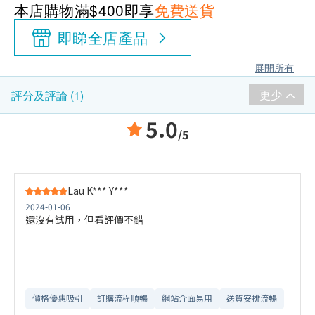
本店購物滿$400即享
免費送貨
即睇全店產品
展開所有
更少
評分及評論 (1)
5.0
/5
Lau K*** Y***
2024-01-06
還沒有試用，但看評價不錯
價格優惠吸引
訂購流程順暢
網站介面易用
送貨安排流暢