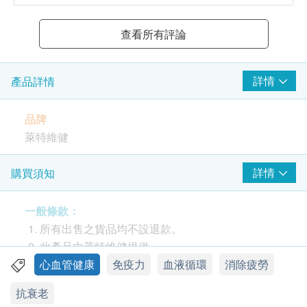
查看所有評論
詳情
產品詳情
品牌
萊特維健
產地
詳情
購買須知
香港
一般條款：
包裝
所有出售之貨品均不設退款。
每瓶60粒，每粒580毫克
此產品由萊特維健提供。
如有任何爭議，萊特維健及健康網購
心血管健康
免疫力
血液循環
消除疲勞
保健功效
Health.ESDlife 保留最終決議權。
抗衰老
清除血管廢物，增加血管彈性，促進血液循環，改