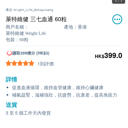
1 / 1
產品:
Wright_Life_Notoginseng
萊特維健 三七血通 60粒
商戶名稱：
產地：
香港
萊特維健 Wright Life
包裝：
60粒
賺取399積分 (HK$3)
399.0
HK$
1則評價
詳情
促進血液循環，維持血管健康，維持心臟健康
補氣益腎，滋補強壯，抗疲勞，抗衰老，提高免疫力
送貨
3 至 5 個工作天內發貨