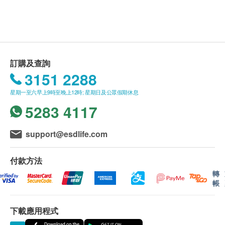
善血黏稠度，維持血管健康，維持心臟健康，補氣
送貨條款：
益腎，滋補強壯，抗疲勞，抗衰老，提高免疫力
購買萊特維健產品總額滿HK$400，即可享本地免
費送貨服務。賬單總額未滿HK$400需附加HK$50
主要成份
運費。
有機三七，西洋參，納豆激酶，明膠膠囊
我們將於確定訂單後3-5個工作天內安排發貨。
訂購及查詢
不排除運送時間會因節日而有所影響。當八號烈風
3151 2288
食用方法
訊號懸掛或黑色暴雨警告生效時，送貨服務時間將
星期一至六早上9時至晚上12時; 星期日及公眾假期休息
口服，每日1次，每次2粒
會延遲。
5283 4117
所有訂單須視乎相關貨品的供應情況再作最後確
認。倘若生活易未能提供任何訂單上的貨品，生活
support@esdlife.com
易有權拒絕接受該訂單，並且會於送貨前透過電話
或電郵通知顧客再作安排。
付款方法
轉
保用：
帳
貨品質量保證，於顧客收到產品當日起計，食用期
應最少有9個月或以上。
下載應用程式