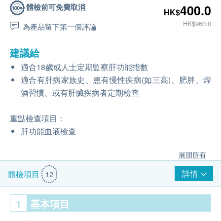
體檢前可免費取消
400.0
HK$
HK$960.0
為產品留下第一個評論
建議給
適合18歲或人士定期監察肝功能指數
適合有肝病家族史、患有慢性疾病(如三高)、肥胖、煙
酒習慣、或有肝臟疾病者定期檢查
重點檢查項目：
肝功能血液檢查
展開所有
詳情
體檢項目
12
1
基本項目