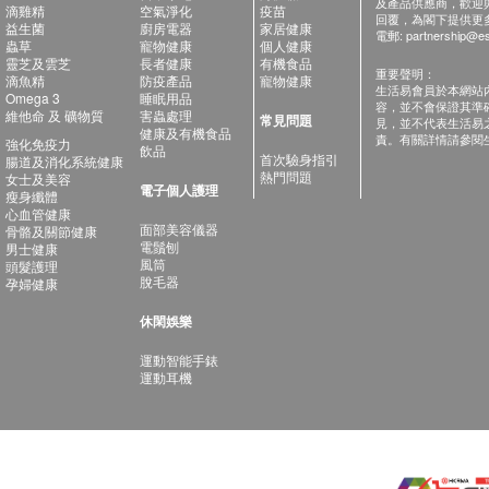
及產品供應商，歡迎與健
滴雞精
空氣淨化
疫苗
回覆，為閣下提供更
益生菌
廚房電器
家居健康
電郵:
partnership@es
蟲草
寵物健康
個人健康
靈芝及雲芝
長者健康
有機食品
重要聲明：
滴魚精
防疫產品
寵物健康
生活易會員於本網站
Omega 3
睡眠用品
容，並不會保證其準
維他命 及 礦物質
害蟲處理
常見問題
見，並不代表生活易
健康及有機食品
責。有關詳情請參閱
強化免疫力
飲品
首次驗身指引
腸道及消化系統健康
熱門問題
女士及美容
電子個人護理
瘦身纖體
心血管健康
面部美容儀器
骨骼及關節健康
電鬚刨
男士健康
風筒
頭髮護理
脫毛器
孕婦健康
休閑娛樂
運動智能手錶
運動耳機