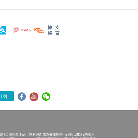
轉
支
帳
票
訂閱
之服務及產品，並有興趣成為健康網購 health.ESDlife的服務