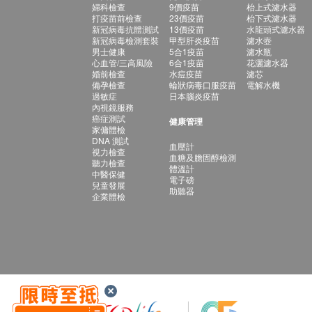
婦科檢查
9價疫苗
枱上式濾水器
打疫苗前檢查
23價疫苗
枱下式濾水器
新冠病毒抗體測試
13價疫苗
水龍頭式濾水器
新冠病毒檢測套裝
甲型肝炎疫苗
濾水壺
男士健康
5合1疫苗
濾水瓶
心血管/三高風險
6合1疫苗
花灑濾水器
婚前檢查
水痘疫苗
濾芯
備孕檢查
輪狀病毒口服疫苗
電解水機
過敏症
日本腦炎疫苗
內視鏡服務
癌症測試
健康管理
家傭體檢
DNA 測試
血壓計
視力檢查
血糖及膽固醇檢測
聽力檢查
體溫計
中醫保健
電子磅
兒童發展
助聽器
企業體檢