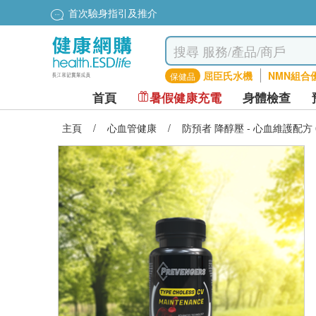
首次驗身指引及推介
屈臣氏水機
NMN組合
保健品
首頁
暑假健康充電
身體檢查
主頁
/
心血管健康
/
防預者 降醇壓 - 心血維護配方 