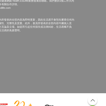
康網購 health.ESDlife業務發展部聯絡。我們會於2個工作天內
多有關合作詳情。
dlife.com
內所發表的全部內容為即時更新，因此生活易不會預先審查任何內
確性、完整性及質量。此外，會員所發表的全部內容均屬個人意
之言論及立場。如從而引起任何損失或法律糾紛，生活易概不負
生活易的免責聲明。