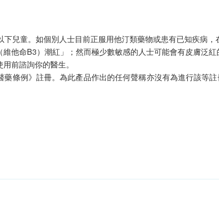
歲以下兒童。如個別人士目前正服用他汀類藥物或患有已知疾病，
（維他命B3）潮紅」；然而極少數敏感的人士可能會有皮膚泛紅
使用前諮詢你的醫生。
醫藥條例》註冊。為此產品作出的任何聲稱亦沒有為進行該等註