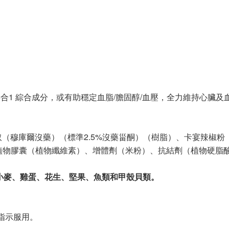
 6合1 綜合成分，或有助穩定血脂/膽固醇/血壓，全力維持心臟及
取（穆庫爾沒藥）（標準2.5%沒藥甾酮）（樹脂）、卡宴辣椒粉（4
植物膠囊（植物纖維素）、增體劑（米粉）、抗結劑（植物硬脂
小麥、雞蛋、花生、堅果、魚類和甲殼貝類。
指示服用。