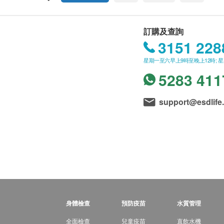
訂購及查詢
3151 228
星期一至六早上9時至晚上12時; 
5283 411
support@esdlife
身體檢查
預防疫苗
水質管理
全面檢查
兒童疫苗
直飲水機