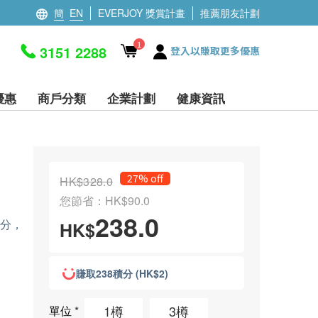
簡
EN
EVERJOY 獎賞計畫
推薦朋友計劃
1
3151 2288
登入以賺取更多優惠
優惠
商戶分類
企業計劃
健康資訊
27% off
HK$328.0
您節省：HK$90.0
238.0
成分，
HK$
賺取238積分 (HK$2)
1樽
3樽
單位
*