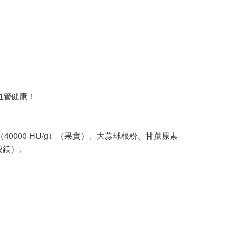
血管健康！
0000 HU/g）（果實）、大蒜球根粉、甘蔗原素
酸鎂）。