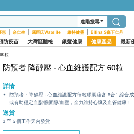
進階搜尋
優惠
余仁生
屈臣氏Watslife
維特健靈
Bifina S森下仁丹
預防疫苗
大灣區體檢
銀髮健康
健康產品
最新
60粒
防預者 降醇壓 - 心血維護配方 60粒
詳情
防預者：降醇壓 - 心血維護配方每粒膠囊蘊含 6合1 綜合
或有助穩定血脂/膽固醇/血壓，全力維持心臟及血管健康！
送貨
3 至 5 個工作天內發貨