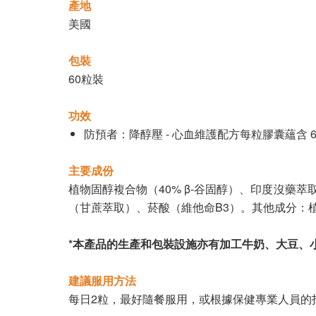
產地
美國
包裝
60粒裝
功效
防預者：降醇壓 - 心血維護配方每粒膠囊蘊含
主要成份
植物固醇複合物（40% β-谷固醇）、印度沒藥萃
（甘蔗萃取）、菸酸（維他命B3）。其他成分：
*本產品的生產和包裝設施亦有加工牛奶、大豆、
建議服用方法
每日2粒，最好隨餐服用，或根據保健專業人員的