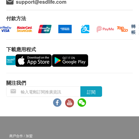
support@esdlife.com
血脂分析：總膽固醇、高密度膽固醇、低密度膽固
（包括體格檢查、血液檢驗、血脂分析及糖尿病測
醇、三酸甘油脂
試）。
付款方法
糖尿病測試：血糖(空腹)
完成一般檢查後3-4個工作天，香港國際心臟中心
轉
由心臟科專科醫生講解報告
會再次致電客戶安排第二次預約，安排由心臟科專
帳
科醫生進行心臟功能檢查項目，並即場講解檢查報
以下為一些會增加患冠心病機會的風險因素：
告。
下載應用程式
患病風險隨年齡遞增
請注意：心臟健康檢查必須經醫生評估是否適合進
男性患病風險較女性高，並容易於年輕時心臟病發
行。如醫生認為不適合進行心臟健康檢查，香港國
家族病歷中有心臟病、糖尿病或高血壓者會有較高
際心臟中心 將收取醫生診症費$850及已完成的檢
患病機會
查項目之費用，餘額將退回客戶。
關注我們
吸煙、過重、飲酒過量、憂慮或精神緊張
訂閱
糖尿病
免責聲明：
高血壓 / 高膽固醇
所有健康檢查/服務並非作為醫務診斷或治療用
途。當閣下身體健康出現任何疾病徵兆時，應立即
諮詢有認可資格的醫生，作出診斷及治療。
本服務/產品由商戶提供。生活易【健康網購
health.ESDlife】並沒有經營或提供本服務/產品。
商戶合作 / 加盟