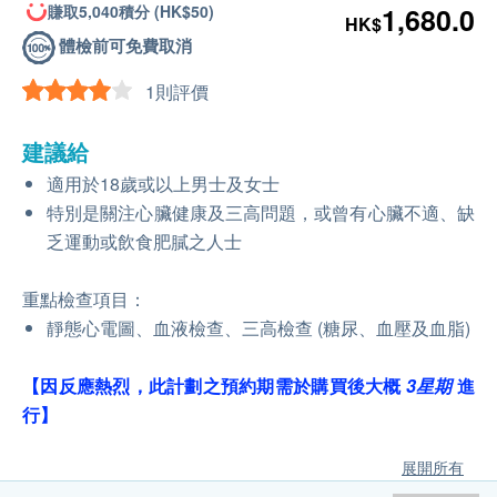
賺取5,040積分 (HK$50)
1,680.0
HK$
體檢前可免費取消
1則評價
建議給
適用於18歲或以上男士及女士
特別是關注心臟健康及三高問題，或曾有心臟不適、缺
乏運動或飲食肥膩之人士
重點檢查項目：
靜態心電圖、血液檢查、三高檢查 (糖尿、血壓及血脂)
【因反應熱烈，此計劃之預約期需於購買後大概
3星期
進
行】
展開所有