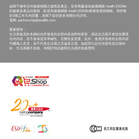
有關此服務/產品的錯漏或延誤，或因使用此服務/
如閣下擁有任何健康相關之服務及產品，並有興趣成為健康網購 health.ESDlife
的服務及產品供應商，歡迎與健康網購 health.ESDlife業務發展部聯絡。我們會
產品而引致的損失、損害、受傷或法律訴訟，健康
於2個工作天內回覆，為閣下提供更多有關合作詳情。
網購health.ESDlife概不負責。一切有關的索償或
電郵:
partnership@esdlife.com
查詢，須向提供服務之體檢中心或商戶提出。
重要聲明：
生活易會員於本網站內所發表的全部內容為即時更新，因此生活易不會預先審查
任何內容，並不會保證其準確性、完整性及質量。此外，會員所發表的全部內容
均屬個人意見，並不代表生活易之言論及立場。如從而引起任何損失或法律糾
紛，生活易概不負責。有關詳情請參閱生活易的免責聲明。