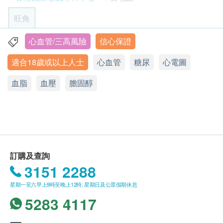
客戶收到由健康網購health.ESDlife寄出之確認成
血壓
檢測流程：
功付款電郵後，可於1個工作天後辦公時間內致電
體質指標
旺角
香港國際心臟中心會安排客人先預約進行一般檢查
身高
2152 8526預約服務。
（包括體格檢查、血液檢驗、血脂分析及糖尿病測
脈搏率
客戶於進行服務前，必須出示有效身份證明文件以
心血管/三高風險
信心保證
旺角亞皆老街8號朗豪坊辦公大樓54樓1-6室
試）。
體重
作登記。
適合18歲或以上人士
心血管
糖尿
心電圖
完成一般檢查後3-4個工作天，香港國際心臟中心
顯示地圖
客戶於進行服務前，應清楚並同意本公司所安排之
血脂
會再次致電客戶安排第二次預約，安排由心臟科專
服務及內容。
血脂
星期一至六︰9:30a.m. － 6:30p.m.
血壓
膽固醇
科醫生進行心臟功能檢查項目，並即場講解檢查報
心臟健康檢查計劃有效期為1年，客戶必須於1年內
高密度膽固醇
星期日及公眾假期︰休息
告。
(由確認付款日期起計)接受有關檢查，客戶需提前
低密度膽固醇
請注意：心臟健康檢查必須經醫生評估是否適合進
三酸甘油脂
1個月預約相關檢查，逾期作廢。
行。如醫生認為不適合進行心臟健康檢查，香港國
訂購一經確認，不設更改已訂購的計劃，轉讓給第
血液檢查
際心臟中心 將收取醫生診症費$850及已完成的檢
三者或退款。
查項目之費用，餘額將退回客戶。
訂購及查詢
所有身體檢查並非作為醫務診斷或治療用途。
血全像
3151 2288
如有任何爭議，健康網購health.ESDlife 及 香港國
報告
計劃內容：
際心臟中心 將保留最終決定權。
星期一至六早上9時至晚上12時; 星期日及公眾假期休息
此計劃除一般體格檢查外，包括︰
由心臟科專科醫生解釋報告
5283 4117
心臟功能檢查：靜態心電圖
檢測流程：
血液檢驗：血全像
香港國際心臟中心會安排客人先預約進行一般檢查