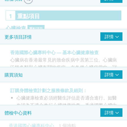
1
重點項目
心臟檢查
重點項目
詳情
更多項目詳情
靜態心電圖
血脂
香港國際心臟專科中心 — 基本心臟健康檢查
重點項目
心臟病在香港最常見的致命疾病中居第三位。心臟病
總膽固醇
泛指各類與心臟有關的疾病，在各種心臟病當中，冠
糖尿
心病（冠狀動脈心臟病）是引致心臟病死亡的主要原
詳情
購買須知
重點項目
因。
空腹血糖
冠心病的成因是膽固醇層在動脈（冠狀動脈）內壁
訂購身體檢查計劃之服務條款及細則：
積聚，令負責供應心肌血液的動脈變窄，阻礙血液
心臟健康檢查必須經醫生評估是否適合進行。如醫
2
基本項目
流動，導致運動時出現心絞痛。
生認為不適合進行心臟健康檢查，香港國際心臟中
定期進行心臟健康檢查，及時發現問題，有助預防
心 將收取醫生診症費$850及已完成的檢查項目之
詳情
體檢中心資料
基本健康評估
心臟病風險
費用，餘額將退回客戶。
香港國際心臟專科中心
1 個地點