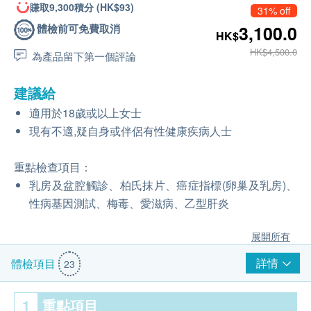
賺取9,300積分 (HK$93)
31% off
體檢前可免費取消
3,100.0
HK$
HK$4,500.0
為產品留下第一個評論
建議給
適用於18歲或以上女士
現有不適,疑自身或伴侶有性健康疾病人士
重點檢查項目：
乳房及盆腔觸診、柏氏抹片、癌症指標(卵巢及乳房)、
性病基因測試、梅毒、愛滋病、乙型肝炎
展開所有
詳情
體檢項目
23
1
重點項目