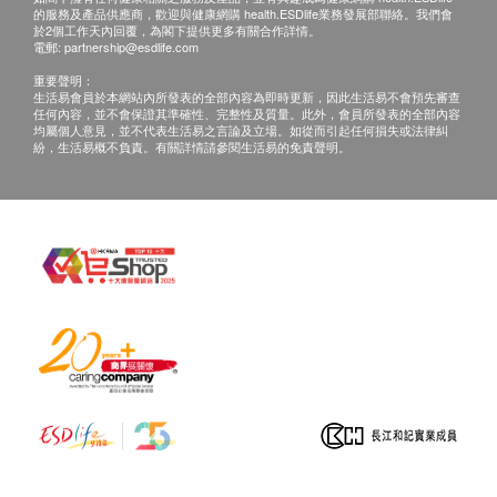
如果客戶已完成電話或面解服務,若再要求講解,需
的服務及產品供應商，歡迎與健康網購 health.ESDlife業務發展部聯絡。我們會
另外收取$300解析報告費。
於2個工作天內回覆，為閣下提供更多有關合作詳情。
電郵:
partnership@esdlife.com
客戶若體檢後3個月內不提取報告，所有報告一律
重要聲明：
作銷毀處理及不會存底，額外索取報告複印需付行
生活易會員於本網站內所發表的全部內容為即時更新，因此生活易不會預先審查
任何內容，並不會保證其準確性、完整性及質量。此外，會員所發表的全部內容
政費(另議)。
均屬個人意見，並不代表生活易之言論及立場。如從而引起任何損失或法律糾
客人需自行承擔郵寄報告之風險。
紛，生活易概不負責。有關詳情請參閱生活易的免責聲明。
所有身體檢查並非作為醫務診斷或治療用途，如需
撰寫醫生轉介信，將作額外收費$200。
如個別人士有特別醫療需求，香港婦檢會保留按情
況徵收額外費用的權利。
柏氏抹片檢查適合有性經驗女士使用
DEXA骨質密度檢查適合40歲以上人士(特別需要
除外)
如有爭議，健康網購health.ESDlife 及 香港婦檢中
心 保留最後決定權。
所有包含性病檢測的健康檢查計畫注意事項：
一般性病空窗期約1個月，愛滋病空窗期可長達3個