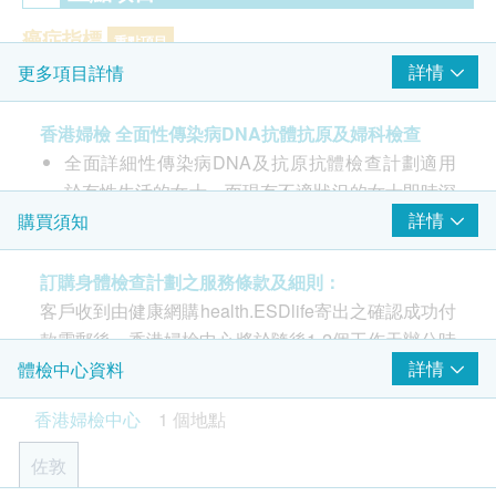
癌症指標
重點項目
詳情
更多項目詳情
癌抗原125 (卵巢癌)
癌抗原15.3 (乳房) - 只限女性
香港婦檢 全面性傳染病DNA抗體抗原及婦科檢查
乳房及盆腔觸診
全面詳細性傳染病DNA及抗原抗體檢查計劃適用
重點項目
於有性生活的女士，而現有不適狀況的女士即時深
乳房及盆腔觸診
入了解自身性健康。
詳情
購買須知
女士檢查項目
計劃包含9項性病DNA測試及2項性病抗原測試,並
重點項目
包括子宮頸檢查﹑乳房盆腔觸診及2項癌症指標。
訂購身體檢查計劃之服務條款及細則：
柏氏子宮頸液基薄片檢查
世衛指出全球新增性病已達每天一百萬宗, 隨著社
客戶收到由健康網購health.ESDlife寄出之確認成功付
會新一代社交發展模式, 病毒經由性接觸感染無處
款電郵後，香港婦檢中心將於隨後1-2個工作天辦公時
2
基本項目
不在。它的存在比過往所想的更為常見。
間內，致電客戶預約身體檢查的時間及地點。客戶亦
詳情
體檢中心資料
全面性傳染病DNA及抗原抗體檢查計劃適用於有
可在訂單確認後1個工作天致電該中心預約 (電話：
基本健康評估
香港婦檢中心
1 個地點
性生活的女士，檢查項目包括9項性病DNA測試﹑
2155 4209)。
乙型肝炎表面抗原﹑梅毒血清試驗﹑愛滋病病毒抗
量度身高
佐敦
體1&2,P24抗原﹑子宮頸檢查﹑乳房盆腔觸診及癌
年齡
體重