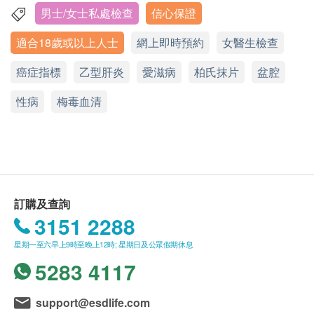
症指標等。
脈搏
一般健康檢查計劃只適用於18歲或以上之人士 (過敏
男士/女士私處檢查
信心保證
九龍佐敦彌敦道363號恆成大廈3B室
血壓
測試適合5歲或以上人士)
適合18歲或以上人士
網上即時預約
女醫生檢查
身體重量比數
顯示地圖
有效期
癌症指標
星期一至五︰9:00a.m. – 6:00p.m.
乙型肝炎
愛滋病
柏氏抹片
盆腔
衣原體檢測
本身體檢查計劃有效期為1年，客戶必須於1年內(由確
星期六：9:00a.m. – 1:00p.m.
性病
星期日及公眾假期︰休息
認付款日期起計)接受有關檢查，逾期作廢。
梅毒血清
陰道毛滴蟲
砂眼衣原體
奈瑟氏球菌
使用長者醫療券
如希望使用長者醫療券進行支付，請在訂購前先聯絡
性病基因測試
健康網購，以便我們為您做出相應的安排。
生殖支原體
訂購及查詢
人型支原體
3151 2288
疫苗註射均由註冊醫生/醫護人員負責註射程序
解脲支原體
星期一至六早上9時至晚上12時; 星期日及公眾假期休息
此項交易必須經醫生評估是否適合進行疫苗注射。如
白色念珠菌DNA測試
5283 4117
醫生認為不適合注射疫苗，將取消此計劃的服務，全
性病檢查
數費用退回。
support@esdlife.com
梅毒血清試驗