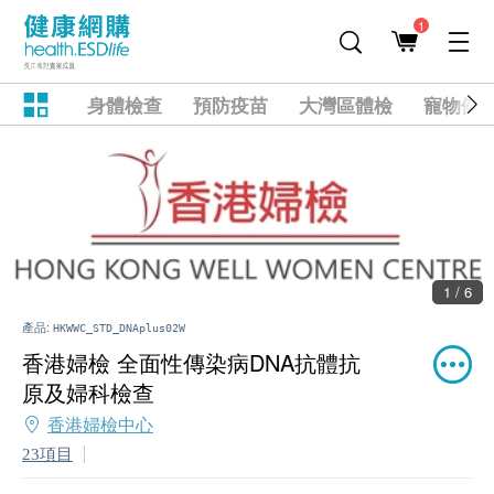
1
身體檢查
預防疫苗
大灣區體檢
寵物健
1 / 6
產品:
HKWWC_STD_DNAplus02W
香港婦檢 全面性傳染病DNA抗體抗
原及婦科檢查
香港婦檢中心
23項目