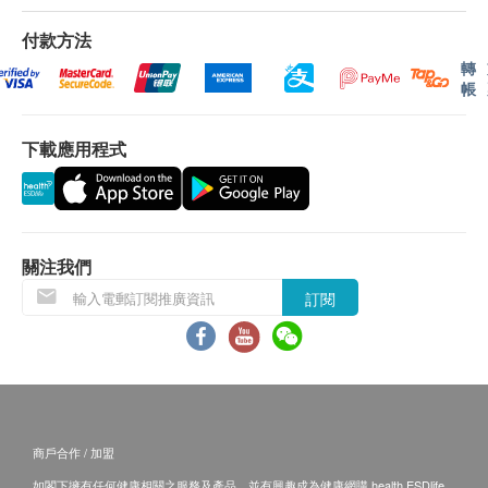
報告
愛滋病病毒抗體1&2及p24抗原
進行健康檢查後，一般情況下，需大概7個工作天跟
付款方法
乙型肝炎表面抗原(定量)
進檢查報告， 工作天不包括星期六、日及公眾假期。
乙型鏈球菌
轉
帳
(指定性傳染病檢查計劃的報告時間，請參考其產品頁
陰道加德納菌
面)
報告
下載應用程式
A. 本地客戶:
由女醫生主理
親身領取：親身前往檢驗中心
醫生講解報告
醫生講解報告時間 (如適用) :
佐敦：星期一至六 9:00am-1:00pm
關注我們
訂閱
B. 國內客戶
(1) 親身領取：親身前往檢驗中心
(2) 順豐速遞報告 (客人另回電聽取報告)
運費客人到付自理
商戶合作 / 加盟
備註
如閣下擁有任何健康相關之服務及產品，並有興趣成為健康網購 health.ESDlife