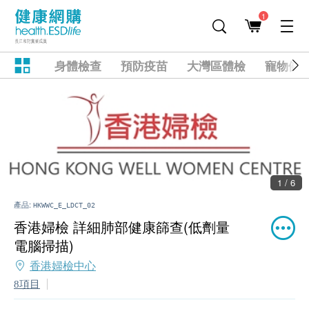
1
身體檢查
預防疫苗
大灣區體檢
寵物健
1 / 6
產品:
HKWWC_E_LDCT_02
香港婦檢 詳細肺部健康篩查(低劑量
電腦掃描)
香港婦檢中心
8項目