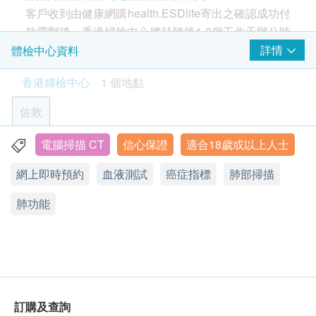
直腸癌
檢查前醫生諮詢
定期優質詳細健康檢查計劃, 有助保持健康! 由專業
客戶收到由健康網購health.ESDlife寄出之確認成功付
「CEA」和肺癌、乳癌、甲狀腺癌、胰臟癌、肝癌、胃癌、直
醫生講解報告
醫護團隊提供一站式服務,更切合您的需要。
腸癌卵巢癌和膀胱癌相關的指標
款電郵後，香港婦檢中心將於隨後1-2個工作天辦公時
300.0
HK$
詳細肺部電腦掃描能準確檢測到初期、較細小的腫
間內，致電客戶預約身體檢查的時間及地點。客戶亦
詳情
體檢中心資料
瘤，能發現腫瘤和大致區分其良、惡性，準確率較
可在訂單確認後1個工作天致電該中心預約 (電話：
甲狀腺組合檢查
香港婦檢中心
1 個地點
高。
2155 4209)。
檢驗其數值水平，防止賀爾蒙失調以致頸部腫脹
高危人士如50歲以上、吸煙、經常吸二手煙或有家
630.0
HK$
佐敦
族病史者應該每年進行一次低幅射量肺部掃描，減
年齡
低肺癌引致的死亡風險。當肺部影像與心臟或其他
一般健康檢查計劃只適用於18歲或以上之人士 (過敏
靜態心電圖
電腦掃描 CT
信心保證
適合18歲或以上人士
九龍佐敦彌敦道363號恆成大廈3B室
心電圖是診斷冠心病最常用的檢查方法之一
組織重叠時，也可看得清楚，更能檢測到初期、小
測試適合5歲或以上人士)
380.0
HK$
網上即時預約
血液測試
癌症指標
肺部掃描
至3毫米直徑的腫瘤,準確率較高。
顯示地圖
感染新冠病毒後，如出現呼吸困難、持續咳嗽等後
有效期
肺功能
星期一至五︰9:00a.m. – 6:00p.m.
男士癌症指標
遺症，肺部可能已受到隱藏性損傷，詳細肺部電腦
本身體檢查計劃有效期為1年，客戶必須於1年內(由確
星期六：9:00a.m. – 1:00p.m.
CA 19.9 癌抗原(胰臟癌), AFP 甲種胚胎蛋白(肝癌), PSA, Total
掃描可顯示肺部有沒有異常情況。
總前列腺癌抗原- 男士
星期日及公眾假期︰休息
認付款日期起計)接受有關檢查，逾期作廢。
28% off
650.0
使用長者醫療券
HK$
HK$900
如希望使用長者醫療券進行支付，請在訂購前先聯絡
肺部 X 光
訂購及查詢
健康網購，以便我們為您做出相應的安排。
肺部檢查