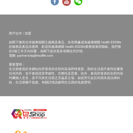
B. 國內客戶
(1) 親身領取：親身前往檢驗中心
(2) 順豐速遞報告 (客人另回電聽取報告)
運費客人到付自理
商戶合作 / 加盟
如閣下擁有任何健康相關之服務及產品，並有興趣成為健康網購 health.ESDlife
的服務及產品供應商，歡迎與健康網購 health.ESDlife業務發展部聯絡。我們會
備註
於2個工作天內回覆，為閣下提供更多有關合作詳情。
如果客戶已完成電話或面解服務,若再要求講解,需
電郵:
partnership@esdlife.com
另外收取$300解析報告費。
重要聲明：
生活易會員於本網站內所發表的全部內容為即時更新，因此生活易不會預先審查
客戶若體檢後3個月內不提取報告，所有報告一律
任何內容，並不會保證其準確性、完整性及質量。此外，會員所發表的全部內容
均屬個人意見，並不代表生活易之言論及立場。如從而引起任何損失或法律糾
作銷毀處理及不會存底，額外索取報告複印需付行
紛，生活易概不負責。有關詳情請參閱生活易的免責聲明。
政費(另議)。
客人需自行承擔郵寄報告之風險。
所有身體檢查並非作為醫務診斷或治療用途，如需
撰寫醫生轉介信，將作額外收費$200。
如個別人士有特別醫療需求，香港婦檢會保留按情
況徵收額外費用的權利。