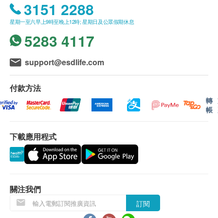
3151 2288
270.0
HK$
星期一至六早上9時至晚上12時; 星期日及公眾假期休息
疫苗註射均由註冊醫生/醫護人員負責註射程序
癌抗原 125 (卵巢)
5283 4117
380.0
此項交易必須經醫生評估是否適合進行疫苗注射。如
HK$
醫生認為不適合注射疫苗，將取消此計劃的服務，全
support@esdlife.com
癌抗原 15.3 (乳房)
數費用退回。
380.0
HK$
付款方法
報告
轉
前列腺特異抗原
進行健康檢查後，一般情況下，需大概7個工作天跟
帳
「PSA」前列腺癌腫瘤,良性前列腺肥大、老年人和前列腺較大
進檢查報告， 工作天不包括星期六、日及公眾假期。
相關的指標
380.0
HK$
(指定性傳染病檢查計劃的報告時間，請參考其產品頁
下載應用程式
面)
心臟健康血液測試
包括肌酸磷激酶、乳酸脫氫酶、同型半胱胺酸、脂蛋白(a)、
A. 本地客戶:
總膽固醇、高密度膽固醇、低密度膽固醇、三酸甘油脂、谷草
轉氨酶
親身領取：親身前往檢驗中心
關注我們
醫生講解報告時間 (如適用) :
訂閱
佐敦：星期一至六 9:00am-1:00pm
1,000.0
HK$