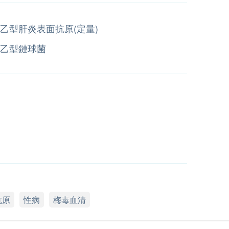
乙型肝炎表面抗原(定量)
乙型鏈球菌
抗原
性病
梅毒血清