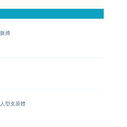
脈搏
人型支原體