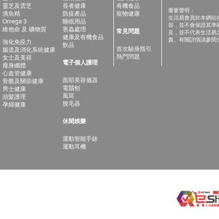
靈芝及雲芝
長者健康
有機食品
重要聲明：
滴魚精
防疫產品
寵物健康
生活易會員於本網站
Omega 3
睡眠用品
容，並不會保證其準
維他命 及 礦物質
害蟲處理
常見問題
見，並不代表生活易
健康及有機食品
責。有關詳情請參閱
強化免疫力
飲品
首次驗身指引
腸道及消化系統健康
熱門問題
女士及美容
電子個人護理
瘦身纖體
心血管健康
面部美容儀器
骨骼及關節健康
電鬚刨
男士健康
風筒
頭髮護理
脫毛器
孕婦健康
休閑娛樂
運動智能手錶
運動耳機