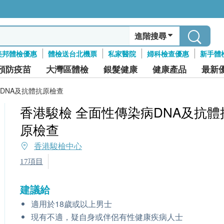
進階搜尋
美邦體檢優惠
體檢送台北機票
私家醫院
婦科檢查優惠
新手體
預防疫苗
大灣區體檢
銀髮健康
健康產品
最新
DNA及抗體抗原檢查
香港駿檢 全面性傳染病DNA及抗體
原檢查
香港駿檢中心
17項目
建議給
適用於18歲或以上男士
現有不適，疑自身或伴侶有性健康疾病人士