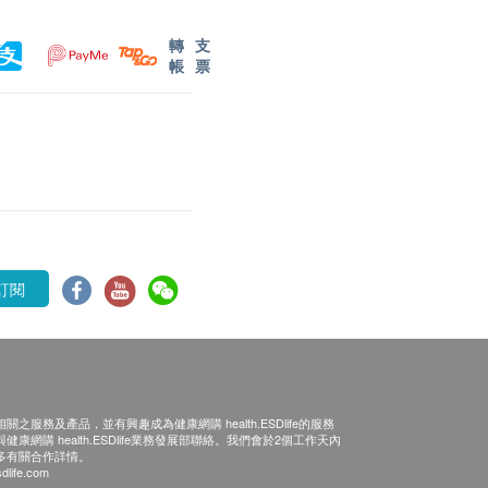
轉
支
帳
票
訂閱
之服務及產品，並有興趣成為健康網購 health.ESDlife的服務
康網購 health.ESDlife業務發展部聯絡。我們會於2個工作天內
多有關合作詳情。
dlife.com