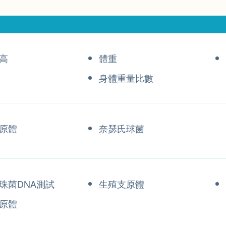
高
體重
身體重量比數
原體
奈瑟氏球菌
珠菌DNA測試
生殖支原體
原體