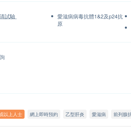
血清試驗
愛滋病病毒抗體1&2及p24抗
原
詢
歲或以上人士
網上即時預約
乙型肝炎
愛滋病
前列腺