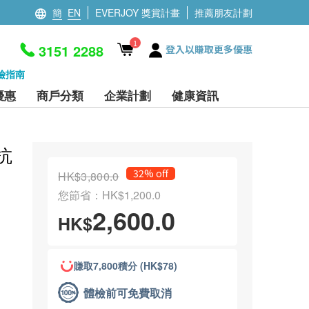
簡
EN
EVERJOY 獎賞計畫
推薦朋友計劃
1
3151 2288
登入以賺取更多優惠
檢指南
優惠
商戶分類
企業計劃
健康資訊
抗
32% off
HK$3,800.0
您節省：HK$1,200.0
2,600.0
HK$
賺取7,800積分 (HK$78)
體檢前可免費取消