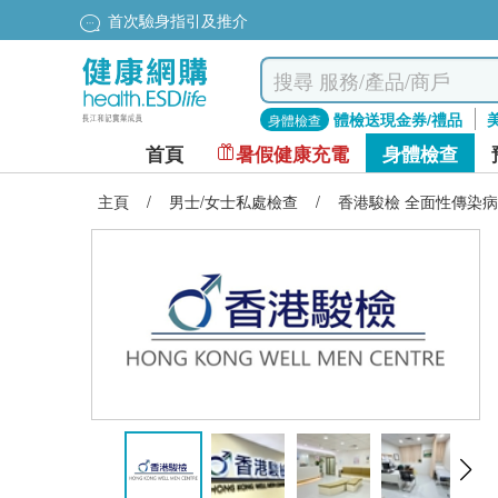
首次驗身指引及推介
體檢送現金券/禮品
身體檢查
首頁
暑假健康充電
身體檢查
主頁
/
男士/女士私處檢查
/
香港駿檢 全面性傳染病