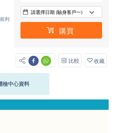
請選擇日期
(驗身客戶一)
(前列
購買
比較
收藏
體檢中心資料