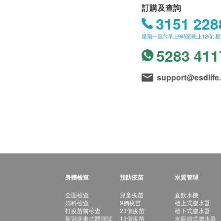
訂購及查詢
3151 228
星期一至六早上9時至晚上12時; 
5283 411
support@esdlife
身體檢查
預防疫苗
水質管理
全面檢查
兒童疫苗
直飲水機
婦科檢查
9價疫苗
枱上式濾水器
打疫苗前檢查
23價疫苗
枱下式濾水器
新冠病毒抗體測試
13價疫苗
水龍頭式濾水器