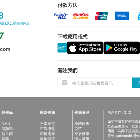
付款方法
8
星期日及公眾假期休息
7
下載應用程式
.com
關注我們
保健品
家居健康
健康資訊
商戶合作 / 加盟
如閣下擁有任何健康相關
NMN
日常家電
身體檢查
及產品供應商，歡迎與健
滴雞精
空氣淨化
疫苗
回覆，為閣下提供更
益生菌
廚房電器
家居健康
電郵:
partnership@es
蟲草
寵物健康
個人健康