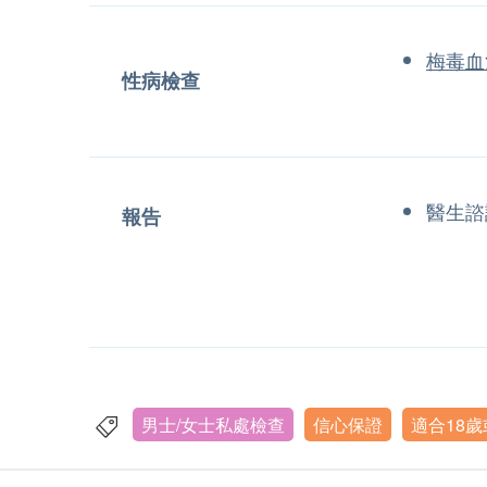
梅毒
性病檢查
醫生諮
報告
男士/女士私處檢查
信心保證
適合18