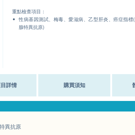
重點檢查項目：
性病基因測試、梅毒、愛滋病、乙型肝炎、癌症指標
腺特異抗原)
項目詳情
購買須知
特異抗原