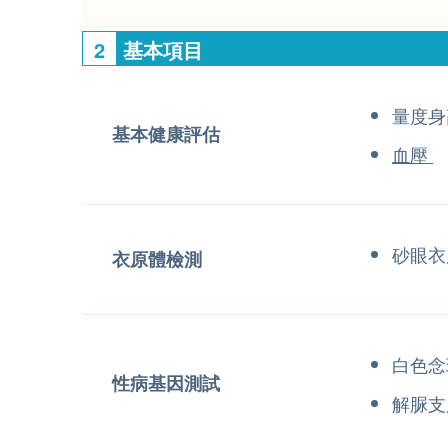
2
基本項目
量度身
基本健康評估
血壓
砂眼衣
衣原體檢測
白色念
性病基因測試
解脲支