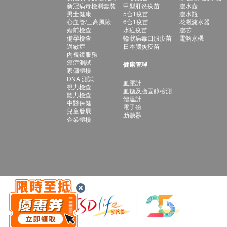
新冠病毒檢測套裝
甲型肝炎疫苗
濾水壺
男士健康
5合1疫苗
濾水瓶
心血管/三高風險
6合1疫苗
花灑濾水器
婚前檢查
水痘疫苗
濾芯
備孕檢查
輪狀病毒口服疫苗
電解水機
過敏症
日本腦炎疫苗
內視鏡服務
癌症測試
健康管理
家傭體檢
DNA 測試
血壓計
視力檢查
血糖及膽固醇檢測
聽力檢查
體溫計
中醫保健
電子磅
兒童發展
助聽器
企業體檢