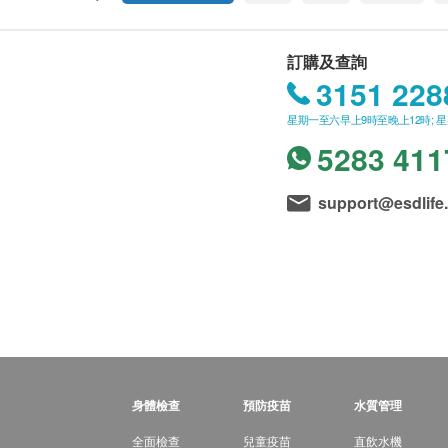
訂購及查詢
3151 228
星期一至六早上9時至晚上12時; 
5283 411
support@esdlife
身體檢查
預防疫苗
水質管理
全面檢查
兒童疫苗
直飲水機