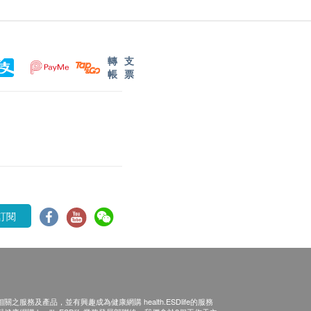
轉
支
帳
票
訂閱
之服務及產品，並有興趣成為健康網購 health.ESDlife的服務