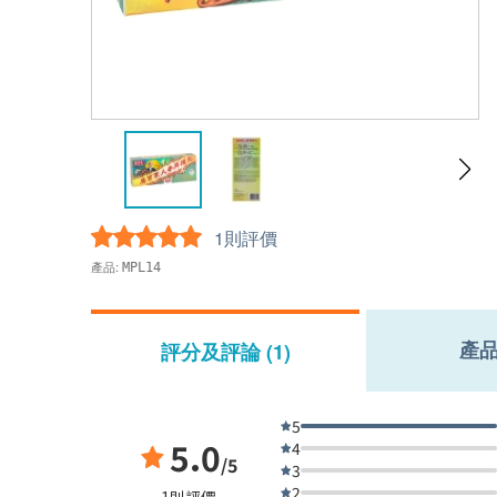
1則評價
產品:
MPL14
產
評分及評論 (1)
5
5.0
4
/5
3
2
1則評價