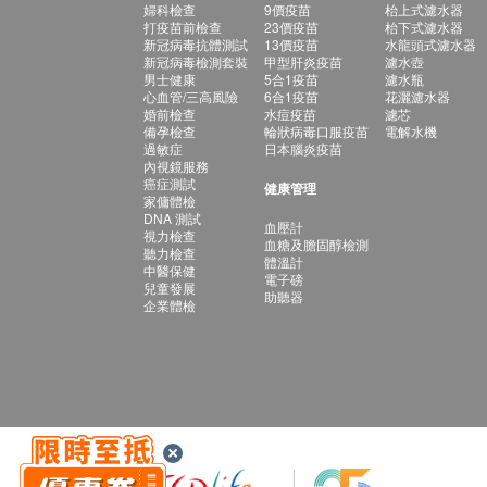
婦科檢查
9價疫苗
枱上式濾水器
打疫苗前檢查
23價疫苗
枱下式濾水器
新冠病毒抗體測試
13價疫苗
水龍頭式濾水器
新冠病毒檢測套裝
甲型肝炎疫苗
濾水壺
男士健康
5合1疫苗
濾水瓶
心血管/三高風險
6合1疫苗
花灑濾水器
婚前檢查
水痘疫苗
濾芯
備孕檢查
輪狀病毒口服疫苗
電解水機
過敏症
日本腦炎疫苗
內視鏡服務
癌症測試
健康管理
家傭體檢
DNA 測試
血壓計
視力檢查
血糖及膽固醇檢測
聽力檢查
體溫計
中醫保健
電子磅
兒童發展
助聽器
企業體檢