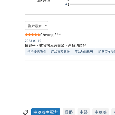
1
Cheung S***
2023-01-19
價錢平，收貨快又有交帶，產品功效好
價格優惠吸引
產品質素良好
產品功效顯著
訂購流程順
中藥養生配方
骨骼
中醫
中草藥