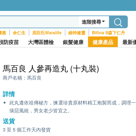
進階搜尋
優惠
余仁生
屈臣氏Watslife
維特健靈
Bifina S森下仁丹
預防疫苗
大灣區體檢
銀髮健康
健康產品
最新
馬百良 人參再造丸 (十丸裝)
商戶名稱：
馬百良
詳情
此丸遵依祖傳秘方，揀選珍貴原材料精工炮製而成，調理
痰惡風統，男女老少皆宜之。
送貨
3 至 5 個工作天內發貨