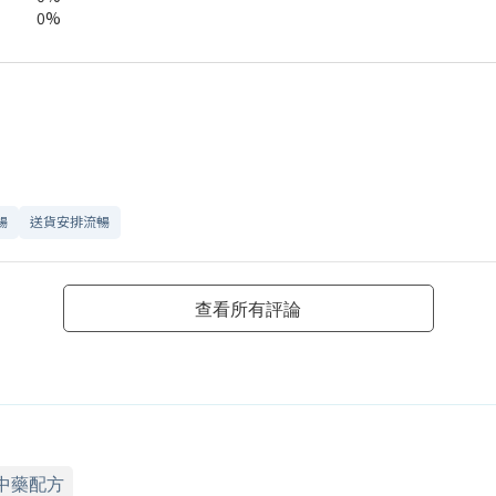
0%
暢
送貨安排流暢
查看所有評論
中藥配方