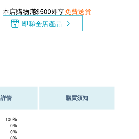
本店購物滿$500即享
免費送貨
即睇全店產品
品詳情
購買須知
100%
0%
0%
0%