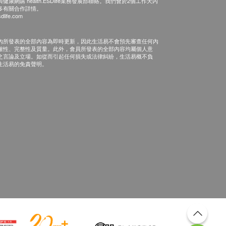
康網購 health.ESDlife業務發展部聯絡。我們會於2個工作天內
多有關合作詳情。
dlife.com
內所發表的全部內容為即時更新，因此生活易不會預先審查任何內
確性、完整性及質量。此外，會員所發表的全部內容均屬個人意
之言論及立場。如從而引起任何損失或法律糾紛，生活易概不負
生活易的免責聲明。