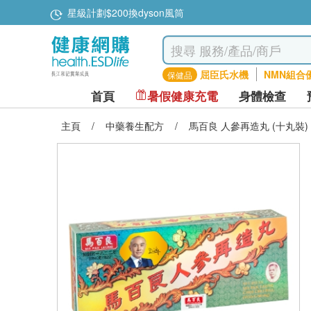
星級計劃$200換dyson風筒
屈臣氏水機
NMN組合
保健品
首頁
暑假健康充電
身體檢查
主頁
/
中藥養生配方
/
馬百良 人參再造丸 (十丸裝)