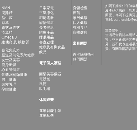
如閣下擁有任何健康相關
NMN
日常家電
身體檢查
及產品供應商，歡迎與健
滴雞精
空氣淨化
疫苗
回覆，為閣下提供更
益生菌
廚房電器
家居健康
電郵:
partnership@es
蟲草
寵物健康
個人健康
靈芝及雲芝
長者健康
有機食品
重要聲明：
滴魚精
防疫產品
寵物健康
生活易會員於本網站
Omega 3
睡眠用品
容，並不會保證其準
維他命 及 礦物質
害蟲處理
常見問題
見，並不代表生活易
健康及有機食品
責。有關詳情請參閱
強化免疫力
飲品
首次驗身指引
腸道及消化系統健康
熱門問題
女士及美容
電子個人護理
瘦身纖體
心血管健康
面部美容儀器
骨骼及關節健康
電鬚刨
男士健康
風筒
頭髮護理
脫毛器
孕婦健康
休閑娛樂
運動智能手錶
運動耳機