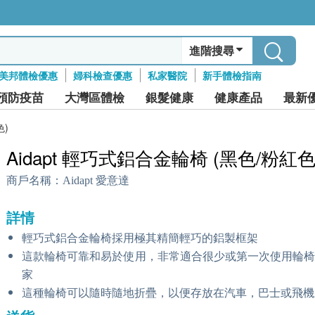
進階搜尋
美邦體檢優惠
婦科檢查優惠
私家醫院
新手體檢指南
預防疫苗
大灣區體檢
銀髮健康
健康產品
最新
色)
Aidapt 輕巧式鋁合金輪椅 (黑色/粉紅色
商戶名稱：
Aidapt 愛意達
詳情
輕巧式鋁合金輪椅採用極其精簡輕巧的鋁製框架
這款輪椅可靠和易於使用，非常適合很少或第一次使用輪
家
這種輪椅可以隨時隨地折疊，以便存放在汽車，巴士或飛機