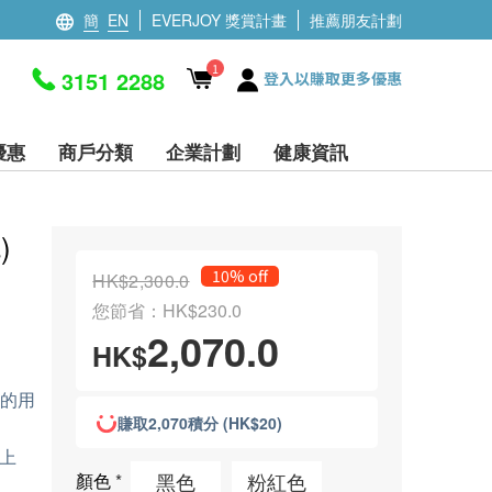
簡
EN
EVERJOY 獎賞計畫
推薦朋友計劃
1
3151 2288
登入以賺取更多優惠
優惠
商戶分類
企業計劃
健康資訊
)
10% off
HK$2,300.0
您節省：HK$230.0
2,070.0
HK$
椅的用
賺取2,070積分 (HK$20)
上
黑色
粉紅色
顏色
*