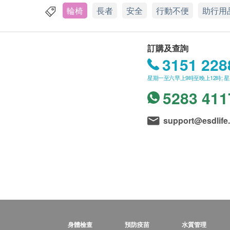
輪椅
長者
安全
行動不便
助行用
訂購及查詢
3151 228
星期一至六早上9時至晚上12時; 
5283 411
support@esdlife
身體檢查
預防疫苗
水質管理