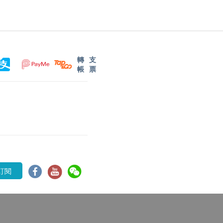
轉
支
帳
票
訂閱