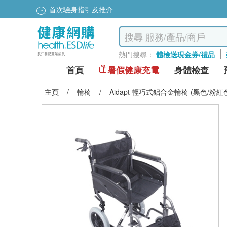
首次驗身指引及推介
熱門搜尋：
體檢送現金券/禮品
首頁
暑假健康充電
身體檢查
主頁
/
輪椅
/
Aidapt 輕巧式鋁合金輪椅 (黑色/粉紅