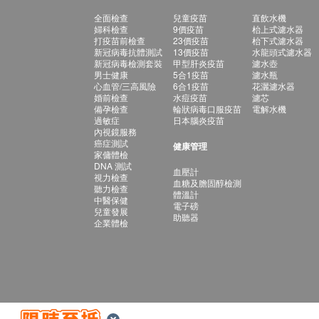
全面檢查
兒童疫苗
直飲水機
婦科檢查
9價疫苗
枱上式濾水器
打疫苗前檢查
23價疫苗
枱下式濾水器
新冠病毒抗體測試
13價疫苗
水龍頭式濾水器
新冠病毒檢測套裝
甲型肝炎疫苗
濾水壺
男士健康
5合1疫苗
濾水瓶
心血管/三高風險
6合1疫苗
花灑濾水器
婚前檢查
水痘疫苗
濾芯
備孕檢查
輪狀病毒口服疫苗
電解水機
過敏症
日本腦炎疫苗
內視鏡服務
癌症測試
健康管理
家傭體檢
DNA 測試
血壓計
視力檢查
血糖及膽固醇檢測
聽力檢查
體溫計
中醫保健
電子磅
兒童發展
助聽器
企業體檢