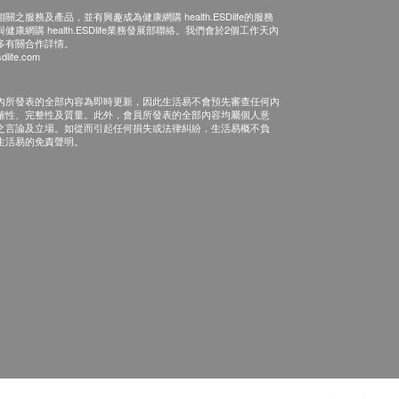
之服務及產品，並有興趣成為健康網購 health.ESDlife的服務
康網購 health.ESDlife業務發展部聯絡。我們會於2個工作天內
多有關合作詳情。
dlife.com
內所發表的全部內容為即時更新，因此生活易不會預先審查任何內
確性、完整性及質量。此外，會員所發表的全部內容均屬個人意
之言論及立場。如從而引起任何損失或法律糾紛，生活易概不負
生活易的免責聲明。