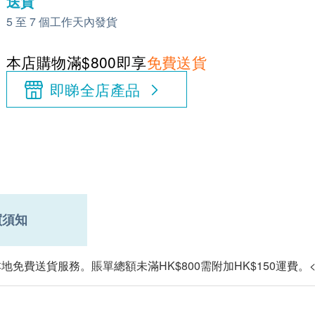
送貨
5 至 7 個工作天內發貨
本店購物滿$800即享
免費送貨
即睇全店產品
買須知
本地免費送貨服務。賬單總額未滿HK$800需附加HK$150運費。