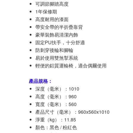
可調節腳踏高度
1年保修期
高度耐用的漆面
帶安全帶的半折疊靠背
豪華裝飾易清潔內飾
固定PU扶手，十分舒適
防刺穿後輪和腳輪
易於使用雙煞掣系統
輕便的鋁質運輸椅，適合偶爾使用
產品規格：
深度（毫米）：1010
高度（毫米）：960
寬度（毫米）：560
產品尺寸（毫米）：960x560x1010
淨重（kg）：11.85
顏色：黑色 / 粉紅色