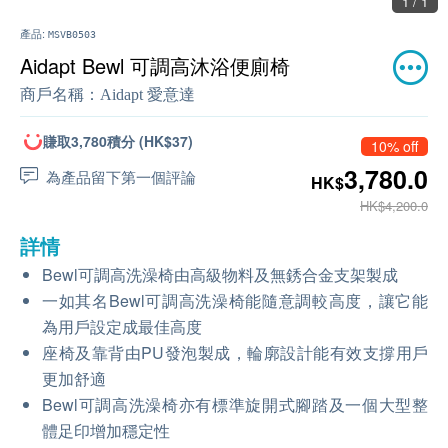
1 / 1
產品:
MSVB0503
Aidapt Bewl 可調高沐浴便廁椅
商戶名稱：
Aidapt 愛意達
賺取3,780積分 (HK$37)
10% off
3,780.0
為產品留下第一個評論
HK$
HK$4,200.0
詳情
Bewl可調高洗澡椅由高級物料及無銹合金支架製成
一如其名Bewl可調高洗澡椅能隨意調較高度，讓它能
為用戶設定成最佳高度
座椅及靠背由PU發泡製成，輪廓設計能有效支撐用戶
更加舒適
Bewl可調高洗澡椅亦有標準旋開式腳踏及一個大型整
體足印增加穩定性