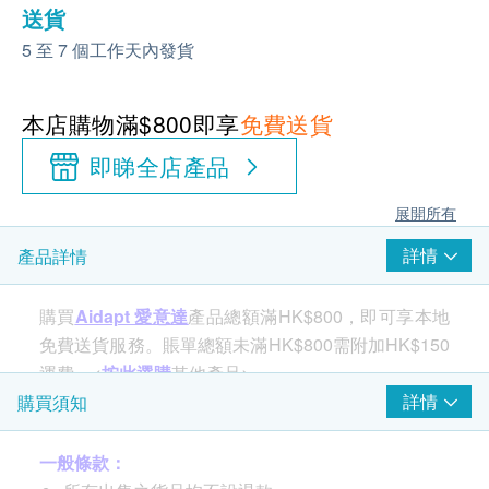
送貨
5 至 7 個工作天內發貨
本店購物滿$800即享
免費送貨
即睇全店產品
展開所有
詳情
產品詳情
購買
Aidapt 愛意達
產品總額滿HK$800，即可享本地
免費送貨服務。賬單總額未滿HK$800需附加HK$150
運費。<
按此選購
其他產品>
詳情
購買須知
產品特性：
一般條款：
127KG(20石)重量限制