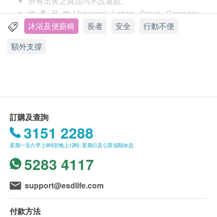
所有出售之貨品均不設退款。
可調較高度增加彈性
此產品由Universal Lohas Group Company
大型足印改善穩定性
Limited 提供。
沐浴及便廁椅
長者
安全
行動不便
旋開式腳踏
如有任何爭議，Universal Lohas Group Company
全合金輕量框架
額外支撐
Limited 及健康網購 Health.ESDlife 保留最終決議
權。
產品規格：
重量：15.00公斤
送貨條款：
顏色：灰色和白色
購買Aidapt 愛意達 產品總額滿HK$800，即可享本
臂間寬度：485毫米
地免費送貨服務。賬單總額未滿HK$800需附加
座椅高度：230毫米
訂購及查詢
HK$50運費。
座椅高度從地板：525 - 575毫米
3151 2288
我們將於確定訂單後5-7個工作天內安排發貨。
佔地面積（寬x深）：530 - 600毫米
星期一至六早上9時至晚上12時; 星期日及公眾假期休息
不排除運送時間會因節日而有所影響。當八號烈風
高度返回頂部從地板：995 - 1045毫米
5283 4117
訊號懸掛或黑色暴雨警告生效時，送貨服務時間將
座位深度：435毫米
會延遲。
座椅寬度：435毫米
support@esdlife.com
所有訂單須視乎相關貨品的供應情況再作最後確
認。倘若生活易未能提供任何訂單上的貨品，生活
付款方法
易有權拒絕接受該訂單，並且會於送貨前透過電話