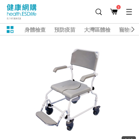
1
身體檢查
預防疫苗
大灣區體檢
寵物健