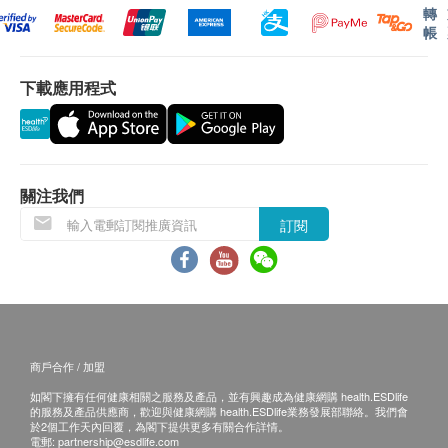
轉
或電郵通知顧客再作安排。
帳
保用：
下載應用程式
貨品質量保證，於顧客收到產品當日起計，12個
月。
退換條款：
關注我們
當顧客收取已訂購之貨品時，有責任檢查貨品是否
訂閱
有損毀情況，一經確認簽收，恕不接受退換。
退換產品必須包裝完整，如退換之產品有任何殘缺
或過期退回，供應商有權不受理。
如有其他損壞或遺漏查詢，顧客必須保留有效收據
正本，並於送貨後3個工作天內按下列方式聯絡
Universal Lohas Group Company Limited 客戶服
商戶合作 / 加盟
務部跟進。
如閣下擁有任何健康相關之服務及產品，並有興趣成為健康網購 health.ESDlife
電郵: sales@universallohas.com
的服務及產品供應商，歡迎與健康網購 health.ESDlife業務發展部聯絡。我們會
於2個工作天內回覆，為閣下提供更多有關合作詳情。
查詢熱線: 25527685
電郵:
partnership@esdlife.com