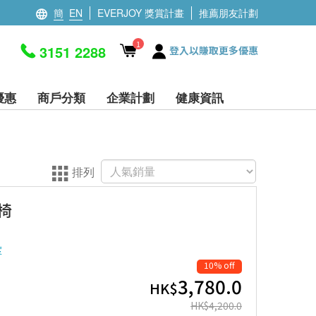
簡
EN
EVERJOY 獎賞計畫
推薦朋友計劃
1
3151 2288
登入以賺取更多優惠
優惠
商戶分類
企業計劃
健康資訊
排列
廁椅
度
10% off
3,780.0
HK$
HK$
4,200.0