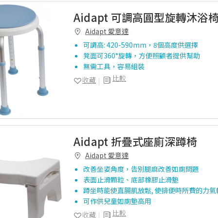
Aidapt 可調高圓型旋轉沐浴
Aidapt 愛意達
可調高: 420-590mm，8個高度供選擇
凳面可360°旋轉，方便照顧者提供幫助
無需工具，容易組裝
比較
收藏
Aidapt 折疊式座廁深蹲椅
Aidapt 愛意達
改善坐姿角度，告別腿麻改善如廁問題
表面止滑顆粒、底部橡膠止滑墊
蹲坐時能使直腸肌放鬆, 使排便時所費的力氣
可作供兒童如廁墊高用
比較
收藏