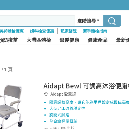
進階搜尋
美邦體檢優惠
婦科檢查優惠
私家醫院
新手體檢指南
預防疫苗
大灣區體檢
銀髮健康
健康產品
最新
1 / 1 頁
Aidapt Bewl 可調高沐浴便
Aidapt 愛意達
隨意調較高度，讓它能為用戶設定成最佳高
大型足印改善穩定性
旋開式腳踏
全合金輕量框架
比較