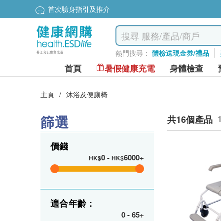
首次驗身指引及推介
熱門搜尋：
體檢送現金券/禮品
首頁
暑假健康充電
身體檢查
主頁
/
沐浴及便廁椅
篩選
共16個產品
價錢
0
-
6000+
HK$
HK$
適合年齡 :
0
-
65+