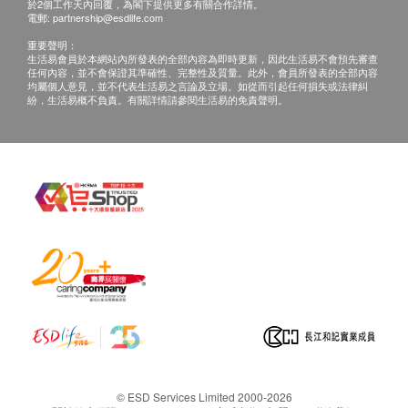
於2個工作天內回覆，為閣下提供更多有關合作詳情。
查詢熱線: 25527685
電郵:
partnership@esdlife.com
重要聲明：
生活易會員於本網站內所發表的全部內容為即時更新，因此生活易不會預先審查
任何內容，並不會保證其準確性、完整性及質量。此外，會員所發表的全部內容
均屬個人意見，並不代表生活易之言論及立場。如從而引起任何損失或法律糾
紛，生活易概不負責。有關詳情請參閱生活易的免責聲明。
© ESD Services Limited 2000-2026