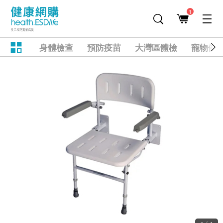
1
身體檢查
預防疫苗
大灣區體檢
寵物健