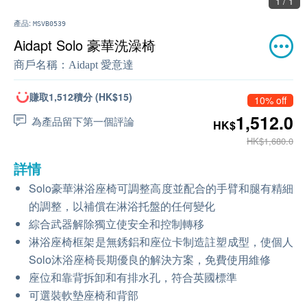
1 / 1
產品:
MSVB0539
Aidapt Solo 豪華洗澡椅
商戶名稱：
Aidapt 愛意達
賺取1,512積分 (HK$15)
10% off
1,512.0
為產品留下第一個評論
HK$
HK$1,680.0
詳情
Solo豪華淋浴座椅可調整高度並配合的手臂和腿有精細
的調整，以補償在淋浴托盤的任何變化
綜合武器解除獨立使安全和控制轉移
淋浴座椅框架是無銹鋁和座位卡制造註塑成型，使個人
Solo沐浴座椅長期優良的解決方案，免費使用維修
座位和靠背拆卸和有排水孔，符合英國標準
可選裝軟墊座椅和背部