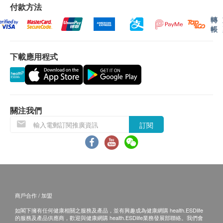
付款方法
易有權拒絕接受該訂單，並且會於送貨前透過電話
從牆壁到座椅前方的深度（毫米）：535
轉
或電郵通知顧客再作安排。
從座位到頂部的高度（毫米）：420
帳
從地板返回頂部的高度（毫米）：860-970
保用：
最大用戶體重（公斤）：190
下載應用程式
貨品質量保證，於顧客收到產品當日起計，12個
總深度（毫米）：535
月。
座椅深度（毫米）：380
座椅高度（毫米）：465-615
退換條款：
座椅寬度（毫米）：490
關注我們
當顧客收取已訂購之貨品時，有責任檢查貨品是否
臂間寬度（毫米）：465
訂閱
有損毀情況，一經確認簽收，恕不接受退換。
退換產品必須包裝完整，如退換之產品有任何殘缺
或過期退回，供應商有權不受理。
如有其他損壞或遺漏查詢，顧客必須保留有效收據
正本，並於送貨後3個工作天內按下列方式聯絡
Universal Lohas Group Company Limited 客戶服
商戶合作 / 加盟
務部跟進。
如閣下擁有任何健康相關之服務及產品，並有興趣成為健康網購 health.ESDlife
電郵: sales@universallohas.com
的服務及產品供應商，歡迎與健康網購 health.ESDlife業務發展部聯絡。我們會