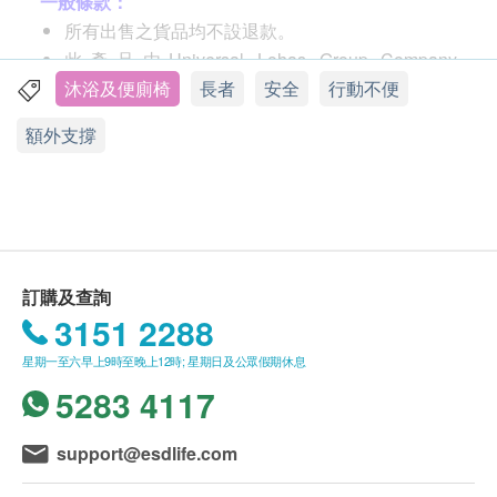
一般條款：
簡單的安裝，清潔和維護
所有出售之貨品均不設退款。
對難以站立的人來說十分理想
此產品由Universal Lohas Group Company
不使用時平放在牆上
Limited 提供。
沐浴及便廁椅
長者
安全
行動不便
無鏽鋁質輕質框架，堅固的聚合物塗層，使用壽
如有任何爭議，Universal Lohas Group Company
命長
額外支撐
Limited 及健康網購 Health.ESDlife 保留最終決議
帶排水孔的可拆卸座椅和靠背符合MHRA標準
權。
腿墊高度可調整
不提供牆壁固定
送貨條款：
最大用家重量限制190公斤
購買Aidapt 愛意達 產品總額滿HK$800，即可享本
地免費送貨服務。賬單總額未滿HK$800需附加
產品規格：
訂購及查詢
HK$50運費。
深度（毫米）：590
3151 2288
我們將於確定訂單後5-7個工作天內安排發貨。
高度（毫米）：860-970
星期一至六早上9時至晚上12時; 星期日及公眾假期休息
不排除運送時間會因節日而有所影響。當八號烈風
寬度（毫米）：610
5283 4117
訊號懸掛或黑色暴雨警告生效時，送貨服務時間將
產品尺寸（毫米）：860-970x610x590
會延遲。
淨重（公斤）：4.6
support@esdlife.com
所有訂單須視乎相關貨品的供應情況再作最後確
顏色：白色
認。倘若生活易未能提供任何訂單上的貨品，生活
配置：標準 - 沒有軟墊