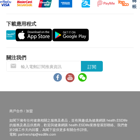
轉
確保貨品在送貨日期前送到該地址，若因閣下的原
帳
入後可能會對人體造成大範圍的不良影響。科學研究
因而導致貨品超過送貨日期60日後仍不成功派送，
已經將空氣污染物與健康問題聯繫起來，例如胎兒發
貝力士環保有限公司
保留權利包括任何拒絕要求
下載應用程式
育受損，兒童發育，整體健康以及嚴重的死亡。
退款申请之權利。
空氣污染物不僅對兒童腦發育有害，而且還導致早期
一般條款
腦退化和老年癡呆症的早期發作。除了醫療保健費用
所有出售之貨品均不設退款。
增加之外，空氣污染的不利影響也會對經濟和社會發
關注我們
展產生直接影響。空氣污染物造成的總成本繼續上
訂閱
其他
升。
此產品由
貝力士環保有限公司
提供。
宣傳圖片及價值僅供參考，一切以實物為準。
如有任何爭議，
貝力士環保有限公司
及
健康網購
health.ESDlife
保留最終決議權。
商戶合作 / 加盟
如閣下擁有任何健康相關之服務及產品，並有興趣成為健康網購 health.ESDlife
的服務及產品供應商，歡迎與健康網購 health.ESDlife業務發展部聯絡。我們會
於2個工作天內回覆，為閣下提供更多有關合作詳情。
電郵:
partnership@esdlife.com