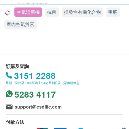
區免費送貨服務。
訂單確認後 7 個工作天安排送貨。
空氣清新機
抗菌
揮發性有機化合物
甲醛
不排除運送時間會因節日而有所影響。當八號烈風
室內空氣質素
訊號懸掛或黑色暴雨警告生效時，送貨服務時間將
會延遲。農曆初一、初二及初三均會休息(不提供
送貨)，敬請留意。
所有訂單須視乎相關貨品的供應情況再作最後確
認。倘若供應商未能提供任何訂單上的貨品，
健康
網購health.ESDlife
有權拒絕接受該訂單，並且會
訂購及查詢
於送貨前透過電話或電郵通知顧客再作安排。
3151 2288
倘若由於不可抗力的原因(包括但不限於由於天
為什麼要選用Air
星期一至六早上9時至晚上12時; 星期日及公眾假期休息
災、火災、水災、意外、暴亂、戰爭、政府政策、
5283 4117
Oasis™空氣淨化機?
罷工或任何不能控制的情況)而未能準確地提供閣
下所需的貨品或服務，
貝力士環保有限公司
及
健
support@esdlife.com
康網購health.ESDlife
均不會承擔任何責任或賠
空氣污染物，特別是微細顆粒物（通常稱為PM2.5）
償。
和揮發性有機化合物（VOCs），是可吸入的懸浮顆
付款方法
貝力士環保有限公司
會根據閣下提供的地址盡力
粒污染物、氣態污染物或它們在空氣中的混合物，吸