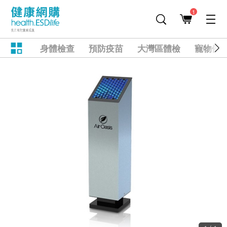
1
身體檢查
預防疫苗
大灣區體檢
寵物健