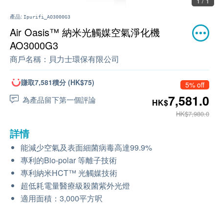
1 / 1
產品:
Ipurifi_AO3000G3
Air Oasis™ 納米光觸媒空氣淨化機
AO3000G3
商戶名稱：
貝力士環保有限公司
賺取7,581積分 (HK$75)
5% off
7,581.0
為產品留下第一個評論
HK$
HK$7,980.0
詳情
能減少空氣及表面細菌病毒高達99.9%
專利的Bio-polar 等離子技術
專利納米HCT™ 光觸媒技術
超低耗電量醫療級殺菌紫外光燈
適用面積：3,000平方呎