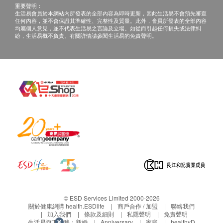
重要聲明：
生活易會員於本網站內所發表的全部內容為即時更新，因此生活易不會預先審查
任何內容，並不會保證其準確性、完整性及質量。此外，會員所發表的全部內容
均屬個人意見，並不代表生活易之言論及立場。如從而引起任何損失或法律糾
紛，生活易概不負責。有關詳情請參閱生活易的免責聲明。
專利技術優化自
美國太
空總署研發的淨化技術
藍本
Bio-polar 等離子技術
納米HCT™ 光觸媒技術
可分解污染物，更可將致敏原
體積細小但淨化面積卻可達
© ESD Services Limited 2000-2026
沉澱，使室內空氣更潔淨
3,000平方呎​，經大學及醫院測
關於健康網購 health.ESDlife
商戶合作 / 加盟
聯絡我們
加入我們
條款及細則
私隱聲明
免責聲明
試證實效能超卓
生活易旗下業務：
新婚
Anniversary
家庭
healthyD