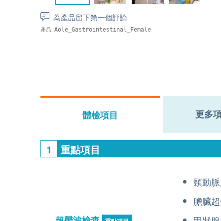
為產品留下第一個評論
產品:
Aole_Gastrointestinal_Female
更多
體檢項目
1
重點項目
頸動脈
膽臟超
超聲波檢查
甲狀腺