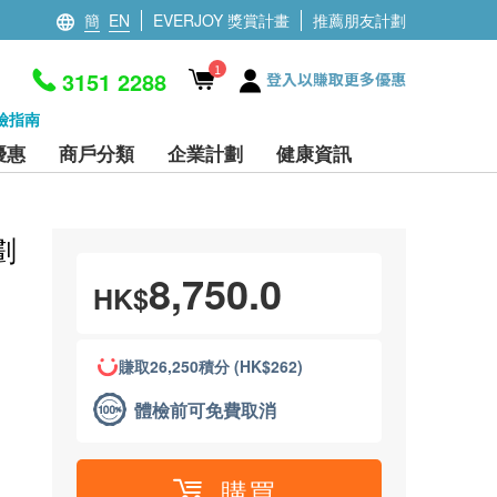
簡
EN
EVERJOY 獎賞計畫
推薦朋友計劃
1
3151 2288
登入以賺取更多優惠
檢指南
優惠
商戶分類
企業計劃
健康資訊
劃
8,750.0
HK$
賺取26,250積分 (HK$262)
體檢前可免費取消
購買