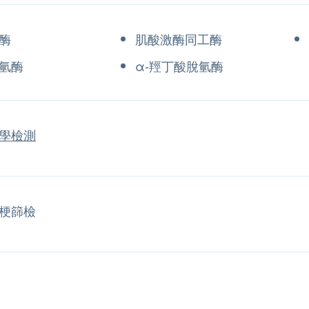
酶
肌酸激酶同工酶
氫酶
α-羥丁酸脫氫酶
學檢測
梗篩檢