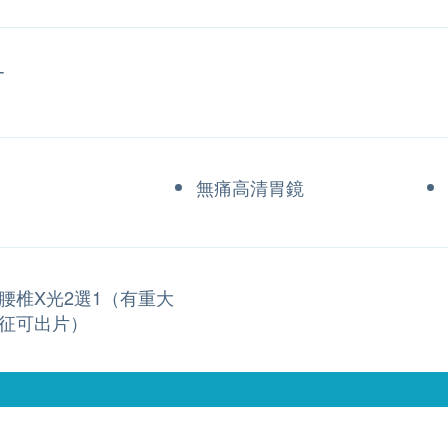
T
無痛高清胃鏡
腰椎X光2選1（有重大
征可出片）