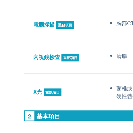
胸部C
電腦掃描
重點項目
清腸
內視鏡檢查
重點項目
頸椎或
X光
重點項目
硬性體
2
基本項目