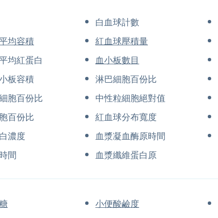
白血球計數
平均容積
紅血球壓積量
平均紅蛋白
血小板數目
小板容積
淋巴細胞百份比
細胞百份比
中性粒細胞絕對值
胞百份比
紅血球分布寬度
白濃度
血漿凝血酶原時間
時間
血漿纖維蛋白原
糖
小便酸鹼度