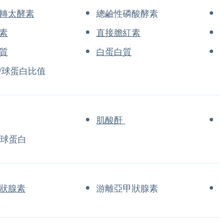
轉太酵素
總鹼性磷酸酵素
素
直接膽紅素
質
白蛋白質
/球蛋白比值
肌酸酐
微球蛋白
狀腺素
游離亞甲狀腺素