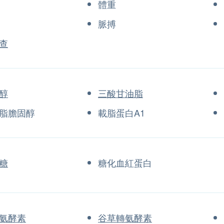
體重
脈搏
查
醇
三酸甘油脂
脂膽固醇
載脂蛋白A1
糖
糖化血紅蛋白
氨酵素
谷草轉氨酵素