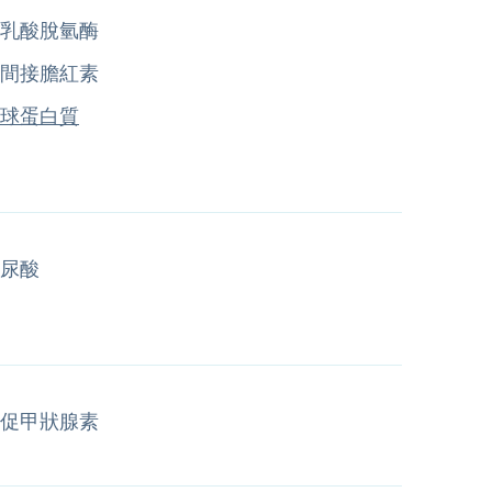
乳酸脫氫酶
間接膽紅素
球蛋白質
尿酸
促甲狀腺素