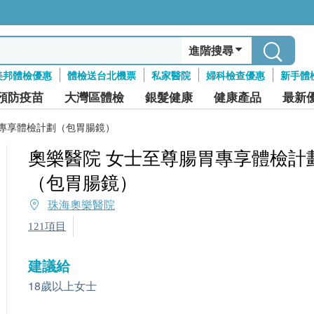
進階搜尋
美邦體檢優惠
體檢送台北機票
私家醫院
婦科檢查優惠
新手體
預防疫苗
大灣區體檢
銀髮健康
健康產品
最新
胃專享體檢計劃（包胃腸鏡）
奧樂醫院 女士至尊腸胃專享體檢計
（包胃腸鏡）
珠海奧樂醫院
121項目
建議給
18歲以上女士