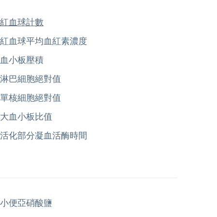
紅血球計數
紅血球平均血紅素濃度
血小板壓積
淋巴細胞絕對值
單核細胞絕對值
大血小板比值
活化部分凝血活酶時間
小便亞硝酸鹽