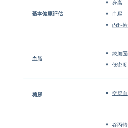
身高
基本健康評估
血壓
內科檢
總膽固
血脂
低密度
空腹血
糖尿
谷丙轉