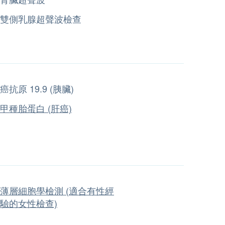
雙側乳腺超聲波檢查
癌抗原 19.9 (胰臟)
甲種胎蛋白 (肝癌)
薄層細胞學檢測 (適合有性經
驗的女性檢查)