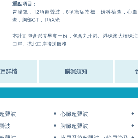
重點項目：
胃腸鏡，12項超聲波，8項癌症指標，婦科檢查，心血
查，胸部CT，1項X光
本計劃包含營養早餐一份，包含九州港、港珠澳大橋珠海
口岸、拱北口岸接送服務
項目詳情
購買須知
超聲波
心臟超聲波
聲波
脾臟超聲波
超聲波
泌尿系統超聲波 （輸尿管及