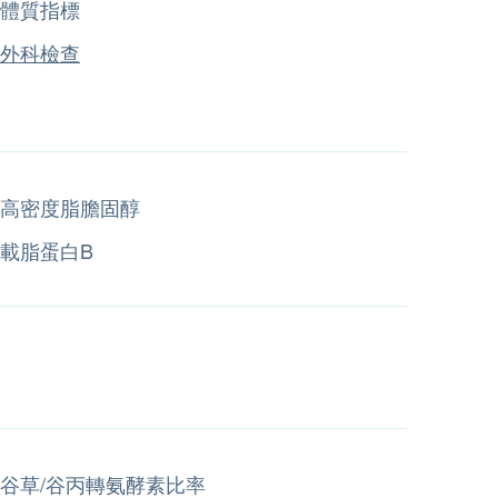
體質指標
外科檢查
高密度脂膽固醇
載脂蛋白B
谷草/谷丙轉氨酵素比率