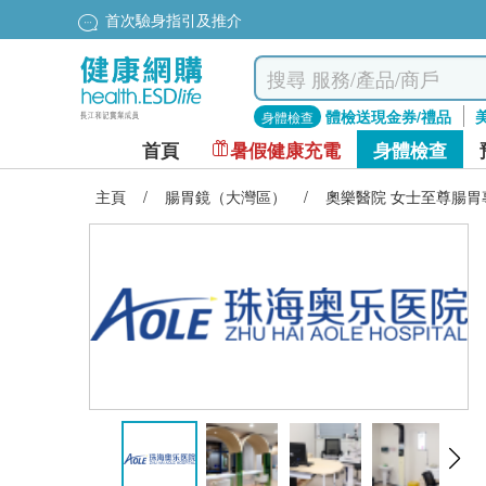
首次驗身指引及推介
體檢送現金券/禮品
身體檢查
首頁
暑假健康充電
身體檢查
主頁
/
腸胃鏡（大灣區）
/
奧樂醫院 女士至尊腸