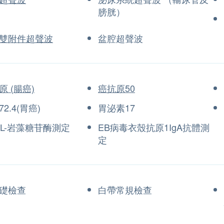
膀胱）
雙附件超聲波
盆腔超聲波
 (腸癌)
癌抗原50
2.4(胃癌)
胃泌素17
-L-岩藻糖苷酶測定
EB病毒衣殼抗原1IgA抗體測
定
礎檢查
白帶常規檢查