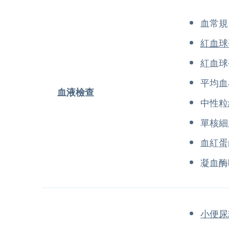
血常規
紅血球
紅血球
平均血
血液檢查
中性粒
單核細
血紅蛋
凝血酶
小便尿