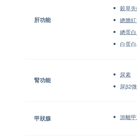
穀草先
肝功能
總膽紅
總蛋白
白蛋白
尿素
腎功能
尿β2
游離甲
甲狀腺