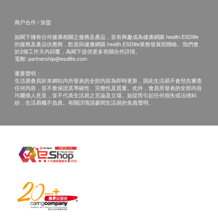
ASANA 360 客戶服務部跟進。
為身體補血氣。
電郵：cs@asana360global.com
商戶合作 / 加盟
9大重點功效：
如閣下擁有任何健康相關之服務及產品，並有興趣成為健康網購 health.ESDlife
的服務及產品供應商，歡迎與健康網購 health.ESDlife業務發展部聯絡。我們會
1. 補肺益腎
於2個工作天內回覆，為閣下提供更多有關合作詳情。
電郵:
partnership@esdlife.com
2. 增強免疫
重要聲明：
3. 調理血氣
生活易會員於本網站內所發表的全部內容為即時更新，因此生活易不會預先審查
4. 延緩衰老
任何內容，並不會保證其準確性、完整性及質量。此外，會員所發表的全部內容
均屬個人意見，並不代表生活易之言論及立場。如從而引起任何損失或法律糾
5. 養心安神
紛，生活易概不負責。有關詳情請參閱生活易的免責聲明。
6. 舒緩鼻敏
7. 活血益氣
8. 補肺定喘
9. 固本培元
第一週期：調補期（調節身體 提升抵抗力）
第二週期：精壯期（深入滋養 補氣精神）
第三週期：養生期 （全面養生 健康長壽）
主要成分：