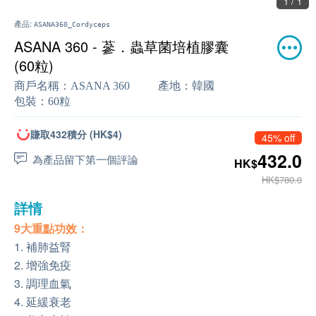
1 / 1
產品:
ASANA360_Cordyceps
ASANA 360 - 蔘．蟲草菌培植膠囊
(60粒)
商戶名稱：
ASANA 360
產地：
韓國
包裝：
60粒
賺取432積分 (HK$4)
45% off
432.0
為產品留下第一個評論
HK$
HK$780.0
詳情
9大重點功效：
1. 補肺益腎
2. 增強免疫
3. 調理血氣
4. 延緩衰老