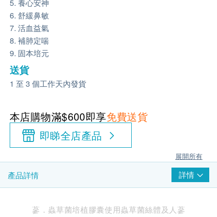
5. 養心安神
6. 舒緩鼻敏
7. 活血益氣
8. 補肺定喘
9. 固本培元
送貨
1 至 3 個工作天內發貨
本店購物滿$600即享
免費送貨
即睇全店產品
展開所有
詳情
產品詳情
蔘．蟲草菌培植膠囊使用蟲草菌絲體及人蔘