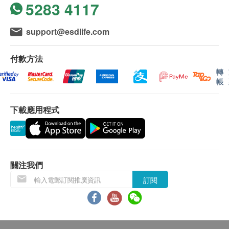
引致的乾咳。
5283 4117
所有訂單須視乎相關貨品的供應情況再作最後確
***根據世界衛生組織公布，新冠康復在病毒
認。倘若健康網購health.ESDlife未能提供任何訂
清除後至少四星期仍會持續出現長新冠症
support@esdlife.com
單上的貨品，健康網購health.ESDlife有權拒絕接
狀，痰多咳嗽都是感染長新冠症狀最常見的
受該訂單，並且會於送貨前透過電話或電郵通知顧
後遺症。***
付款方法
客再作安排。
轉
帳
改善鼻敏感 - 冬蟲夏草
保用條款：
鼻敏感是一種免疫系統病。如肺氣虛的話，
貨品質量保證，於顧客收到產品當日起計，使用
鼻敏感發作時會流鼻水、鼻子痕癢、打噴嚏
下載應用程式
期應最少有12個月或以上。
等徵狀，即鼻敏感的病徵。普遍的治療方法
是服食一些抗敏感藥物，減低釋放免疫因子
退換條款：
而引致過敏反應。有很多真實用家服食後證
當顧客收取已訂購之貨品時，有責任檢查貨品是否
實蟲草雙管齊下補肺益腎、紓緩痰多咳嗽、
關注我們
有損毀情況，一經確認簽收，恕不接受退換。
改善鼻敏感徵狀、增強免疫力及抵抗力。
訂閱
退換產品必須包裝完整，如退換之產品有任何殘缺
緩解心悸氣促及補血氣 - 冬蟲夏草、人蔘
或過期退回，供應商有權不受理。
蟲草對血液中的膽固醇和甘油三酯可以有效
如有其他損壞或遺漏查詢，顧客必須保留有效收據
地降低，並提高對人體有利的高密度脂蛋白
正本，並於送貨後3個工作天內按下列方式聯絡
和增強骨髓生成血小板、紅白細胞的功能，