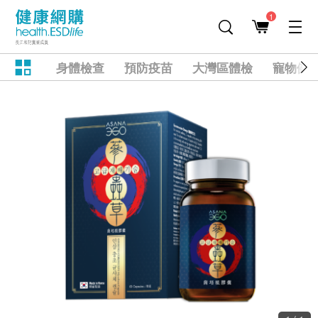
1
身體檢查
預防疫苗
大灣區體檢
寵物健