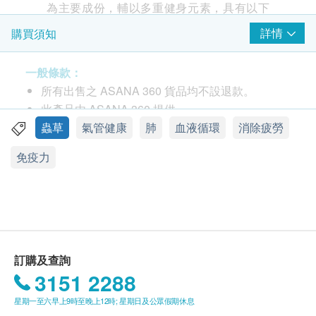
為主要成份，輔以多重健身元素，具有以下
益處：
詳情
購買須知
增強免疫力 - 冬蟲夏草、人蔘
一般條款：
在中醫的角度，冬蟲夏草是入肺、腎二經，
所有出售之 ASANA 360 貨品均不設退款。
人蔘入心、肺、脾、腎四經，可以透過進食
此產品由 ASANA 360 提供。
蟲草抑制蛋白質的活性及加速肝臟與蛋白質
如有任何爭議，ASANA 360及健康網購
蟲草
氣管健康
肺
血液循環
消除疲勞
嘅更新速度，亦能增加免疫系統細胞、組織
health.ESDlife保留最終決議權。
數量，並有效地促進抗體產生，補肺益腎，
免疫力
令身體增強免疫力，打好健康基礎，再加強
送貨條款：
抵抗力減少病痛。
購買ASANA 360產品總額滿HK$600，即可享本地
免費送貨服務。賬單總額未滿HK$600需附加
緩和痰多咳嗽症狀 - 冬蟲夏草
HK$85運費。
《本草叢新》記載冬蟲夏草能「甘平保
我們將於確定訂單後1-3個工作天內安排發貨。
訂購及查詢
肺」，以滋陰、補肺、養腎為基礎，具有擴
不排除運送時間會因節日而有所影響。當八號烈風
3151 2288
張支氣管、平喘、緩和痰多咳嗽、防止肺氣
訊號懸掛或黑色暴雨警告生效時，送貨服務時間將
腫、補肺益腎的作用，例如氣促及氣管敏感
星期一至六早上9時至晚上12時; 星期日及公眾假期休息
會延遲。