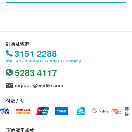
母乳
牛奶
駱駝奶
山羊奶
馬奶
訂購及查詢
羊奶
3151 2288
雞蛋
最新一代的免疫球蛋白E (IgE)過敏測試
星期一至六早上9時至晚上12時; 星期日及公眾假期休息
突破性分子過敏原
測試技術
海鮮類
5283 4117
只需
1-2
毫升
血液
鱈魚
測試超過
300
種
致敏原分子
support@esdlife.com
鯡魚
測試超過
95
％
可避免的致敏原
帶子
樣本由意大利團隊進行測試及分析
付款方法
龍蝦
過敏原分子研究始於1983年
轉
鯖魚
關於Faber的科研文獻 (38篇)
帳
蠔
科研核心團隊和其過敏原分子的 科研文獻 (198篇)
蝦
測試不受藥物影響
下載應用程式
鯉魚