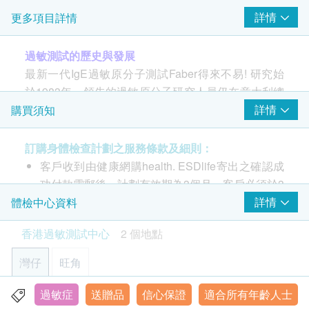
(環境致敏原) （價值: $1,900）
詳情
更多項目詳情
測試31種關鍵環境致敏原分子
過敏測試的歷史與發展
一至三個工作天知結果
最新一代IgE過敏原分子測試Faber得來不易! 研究始
於1983年，領先的過敏原分子研究人員仍在意大利總
2
部不斷進行研究，至今出版了240份學術文獻。 Faber
基本項目
詳情
購買須知
是第一也是唯一的 過敏原分子測試！
肉類
訂購身體檢查計劃之服務條款及細則：
客戶收到由健康網購health. ESDlife寄出之確認成
牛肉
功付款電郵後，計劃有效期為3個月，客戶必須於3
雞肉
個月內(由確認付款日期起計)接受有關測試，逾期
詳情
體檢中心資料
羊肉
作廢。
豬肉
香港過敏測試中心
2 個地點
進行過敏測試後，因應不同測試計劃，一般情況
馬肉
火雞肉
下，可於10至14工作天跟進檢查報告。
灣仔
旺角
兔子肉
報告可以電郵給客戶，或客戶可親身往麥迪體檢中
黃粉蟲
心領取。
過敏症
送贈品
信心保證
適合所有年齡人士
灣仔駱克道171-173號22/F