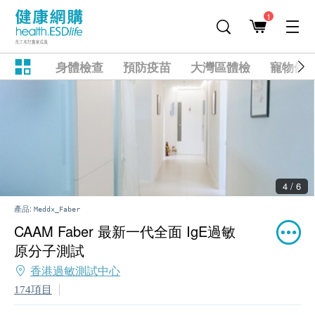
1
身體檢查
預防疫苗
大灣區體檢
寵物健
4 / 6
產品:
Meddx_Faber
CAAM Faber 最新一代全面 IgE過敏
原分子測試
香港過敏測試中心
174項目