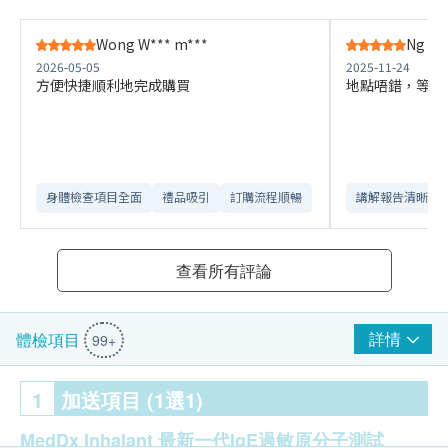
Wong W*** m***
Ng N**
2026-05-05
2025-11-24
方便快捷順利地完成購買
地點唔錯，等候
身體檢查項目全面
禮品吸引
訂購流程順暢
講解報告清晰​
查看所有評論
詳情
體檢項目
99+
1
加送項目 (1選1)
MedDx Inhalant 最新一代IgE過敏原分子測試