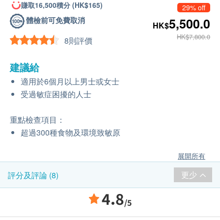
賺取16,500積分 (HK$165)
29% off
體檢前可免費取消
5,500.0
HK$
HK$7,800.0
8則評價
建議給
適用於6個月以上男士或女士
受過敏症困擾的人士
重點檢查項目：
超過300種食物及環境致敏原
展開所有
更少
評分及評論 (8)
4.8
/5