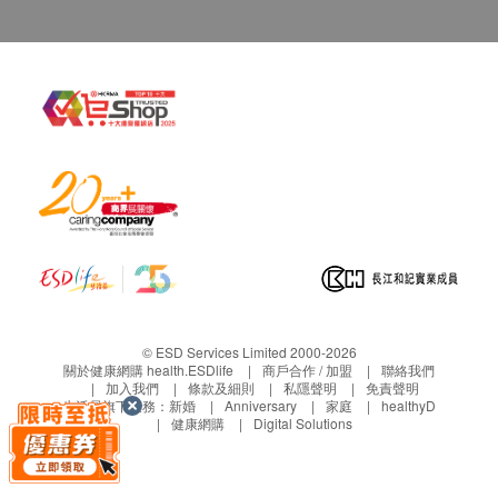
白羽扇豆
花生
大豆
葫蘆巴
豌豆
菜豆
生果類
蘋果
香蕉
1. 客人同意作致敏原測試Faber。
哈蜜瓜(黃色)
車厘子
2. 客人明白需要抽取血液樣本作測試用途及了解其
葡萄
風險。
© ESD Services Limited 2000-2026
關於健康網購 health.ESDlife
商戶合作 / 加盟
聯絡我們
芒果
3. 客人明白是次檢測只屬致敏原測試。
加入我們
條款及細則
私隱聲明
免責聲明
木瓜
4. 客人應求診醫生給予任何治療的建議。有些人在
生活易旗下業務：
新婚
Anniversary
家庭
healthyD
健康網購
Digital Solutions
草莓
接受過全面致敏原測試後，有其他致敏原未被發現。
楊桃
僅此提醒，儘管檢查結果表面上屬正常，還有可能有
中國醋栗/燈籠果
某些隱藏的致敏原在稍後時間才會出現。少數人是由