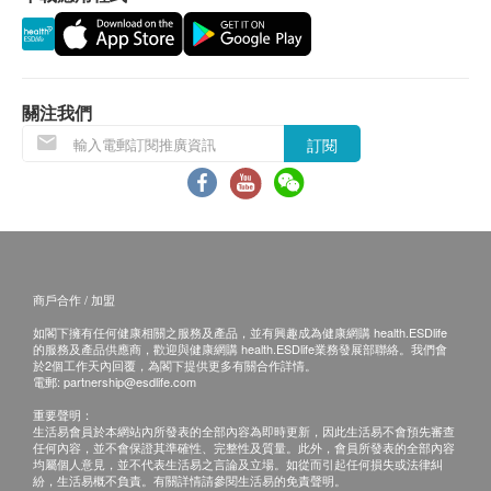
歐盟(IVD)認可測試*
北極紅蝦
採用先進的納米和微陣列技術
南美白對蝦
測試由歐盟CAAM 提供
太平洋白蝦
測試高達
45,000 IU/ml
的血清樣本，第二代為
歐洲白蝦
關注我們
1000-2500 IU/ml
大西洋三文魚
訂閱
中心有經驗豐富的兒童抽血員
黃鰭金槍魚/黃鰭吞拿魚
魷魚
蛤蜊
黑虎蝦
背棘鰩
馬林魚
商戶合作 / 加盟
松葉蟹
如閣下擁有任何健康相關之服務及產品，並有興趣成為健康網購 health.ESDlife
的服務及產品供應商，歡迎與健康網購 health.ESDlife業務發展部聯絡。我們會
黑青口
於2個工作天內回覆，為閣下提供更多有關合作詳情。
電郵:
partnership@esdlife.com
豆類
重要聲明：
生活易會員於本網站內所發表的全部內容為即時更新，因此生活易不會預先審查
鷹嘴豆
任何內容，並不會保證其準確性、完整性及質量。此外，會員所發表的全部內容
均屬個人意見，並不代表生活易之言論及立場。如從而引起任何損失或法律糾
扁豆
紛，生活易概不負責。有關詳情請參閱生活易的免責聲明。