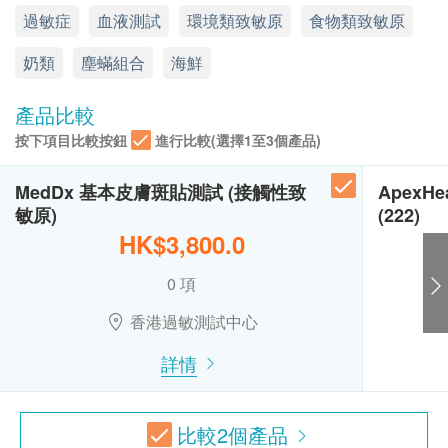
訂購一經確認，不設退款。
蔬菜類
過敏症
血液測試
環境類致敏原
食物類致敏原
顯示地圖
如有爭議，香港過敏測試中心 及 健康網購 health.
ESDlife 保留最後決定權。
紅蘿蔔
奶類
星期一至五: 9:00a.m – 6:00p.m & 9:00p.m – 10:00p.m
塵蟎組合
海鮮
所有測試並非作為醫務診斷或治療用途，是次檢測
西芹
星期六、日及公眾假期：休息
大蒜
只屬篩選測試。
產品比較
洋蔥
按下項目比較按鈕
進行比較(選擇1至3個產品)
馬鈴薯
免責聲明：
蕃茄
所有健康檢查/服務並非作為醫務診斷或治療用
MedDx 基本皮膚斑貼測試 (接觸性致
ApexH
白蘿蔔
途。當閣下身體健康出現任何疾病徵兆時，應立即
敏原)
(222)
白芥
諮詢有認可資格的醫生，作出診斷及治療。
HK$3,800.0
南瓜
本服務/產品由商戶提供。生活易【健康網購
奧勒岡 / 牛至
0 項
health.ESDlife】並沒有經營或提供本服務/產品。
芫荽
有關此服務/產品的錯漏或延誤，或因使用此服務/
香港過敏測試中心
刺莧菜
產品而引致的損失、損害、受傷或法律訴訟，健康
長芒莧
詳情
網購health.ESDlife概不負責。一切有關的索償或
燈籠椒 / 甜椒
查詢，須向提供服務之體檢中心或商戶提出。
櫛瓜
比較
2
個產品
奶及蛋類