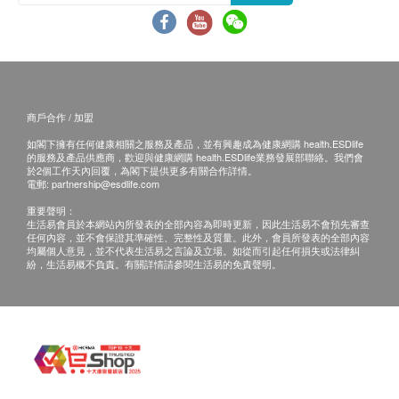
商戶合作 / 加盟
如閣下擁有任何健康相關之服務及產品，並有興趣成為健康網購 health.ESDlife
的服務及產品供應商，歡迎與健康網購 health.ESDlife業務發展部聯絡。我們會
於2個工作天內回覆，為閣下提供更多有關合作詳情。
電郵:
partnership@esdlife.com
重要聲明：
生活易會員於本網站內所發表的全部內容為即時更新，因此生活易不會預先審查
任何內容，並不會保證其準確性、完整性及質量。此外，會員所發表的全部內容
均屬個人意見，並不代表生活易之言論及立場。如從而引起任何損失或法律糾
紛，生活易概不負責。有關詳情請參閱生活易的免責聲明。