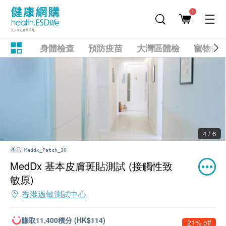
1
身體檢查
預防疫苗
大灣區體檢
寵物健
4 / 6
產品:
Meddx_Patch_30
MedDx 基本皮膚斑貼測試 (接觸性致
敏原)
香港過敏測試中心
賺取11,400積分 (HK$114)
21% off