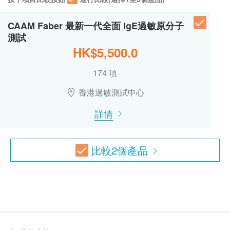
免責聲明：
所有健康檢查/服務並非作為醫務診斷或治療用
接觸性致敏原包括護膚品、化妝品、剃鬚膏、顏料、
CAAM Faber 最新一代全面 IgE過敏原分子
途。當閣下身體健康出現任何疾病徵兆時，應立即
藥膏、香水、紡織染料、手套、皮革、傢俬、空氣清
測試
諮詢有認可資格的醫生，作出診斷及治療。
新劑、面膜、紙尿片、印刷油墨、銀器等等，惟部分
HK$5,500.0
本服務/產品由商戶提供。生活易【健康網購
士使用後長出紅疹，痕癢難擋。
174 項
health.ESDlife】並沒有經營或提供本服務/產品。
有關此服務/產品的錯漏或延誤，或因使用此服務/
雖然接觸性過敏不能根治，但可以通過皮膚斑貼測試
香港過敏測試中心
產品而引致的損失、損害、受傷或法律訴訟，健康
知道什麼過敏原導致過敏反應，有助患者遠離接觸性
詳情
網購health.ESDlife概不負責。一切有關的索償或
致敏原，從而減少患上接觸性皮炎的風險。
查詢，須向提供服務之體檢中心或商戶提出。
背部貼上防水測試貼紙
讓皮膚與貼紙直接接觸最少48小時
比較
2
個產品
可繼續日常活動及洗澡
48小時後，撕掉貼紙
於48-72小時內覆診看測試結果