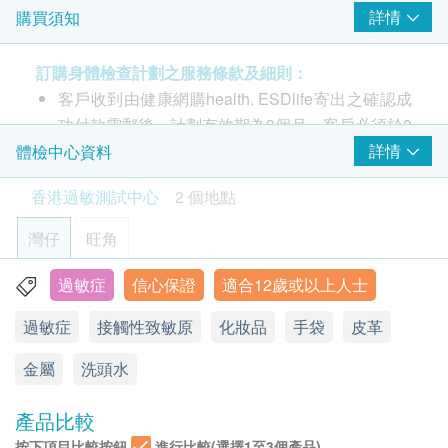
詳情
購買須知
訂購身體檢查計劃之服務條款及細則：
客戶收到由健康網購health. ESDlife寄出之確認成
功付款電郵後，計劃有效期為3個月，客戶必須於3
個月內(由確認付款日期起計)接受有關測試，逾期
詳情
體檢中心資料
作廢。
香港過敏測試中心
2 個地點
進行過敏測試後，因應不同測試計劃，一般情況
**此計劃只於灣仔及旺角檢驗中心提供**
下，可於10至14工作天跟進檢查報告。
灣仔
旺角
報告可以電郵給客戶，或客戶可親身往麥迪體檢中
測試 30種接觸性致敏原
心領取。
過敏症
信心保證
適合12歲或以上人士
灣仔駱克道171-173號22/F
適合接觸性皮炎的皮膚過敏試驗, 例如護膚品、手
訂購一經確認，不設退款。
過敏症
接觸性致敏原
化妝品
手袋
皮革
顯示地圖
袋、金屬、香水、洗頭水、皮革等等…
如有爭議，香港過敏測試中心 及 健康網購 health.
由瑞典Chemotechnique製造
ESDlife 保留最後決定權。
金屬
星期一至五: 9:00a.m – 6:00p.m & 9:00p.m – 10:00p.m
洗頭水
(www.chemotechnique.se/)
所有測試並非作為醫務診斷或治療用途，是次檢測
星期六、日及公眾假期：休息
獲ISO 13485 及 ISO 9001 國際認證。
只屬篩選測試。
產品比較
報告：大約4 - 7個工作日內完成
按下項目比較按鈕
進行比較(選擇1至3個產品)