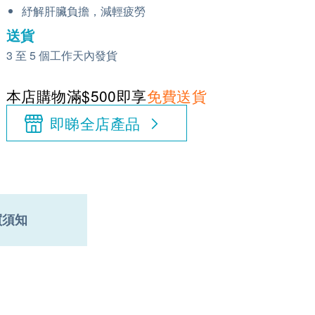
紓解肝臟負擔，減輕疲勞
送貨
3 至 5 個工作天內發貨
本店購物滿$500即享
免費送貨
即睇全店產品
買須知