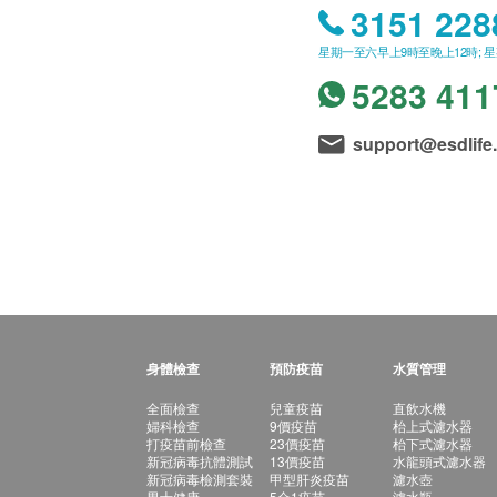
3151 228
星期一至六早上9時至晚上12時; 
5283 411
support@esdlife
身體檢查
預防疫苗
水質管理
全面檢查
兒童疫苗
直飲水機
婦科檢查
9價疫苗
枱上式濾水器
打疫苗前檢查
23價疫苗
枱下式濾水器
新冠病毒抗體測試
13價疫苗
水龍頭式濾水器
新冠病毒檢測套裝
甲型肝炎疫苗
濾水壺
男士健康
5合1疫苗
濾水瓶