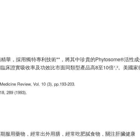
華，採用獨特專利技術**，將其中珍貴的Phytosome®活
床證實吸收率及功效比市面同類型產品高8至10倍¹,²。美國
edicine Review, Vol. 10 (3), pp.193-203.
18, 289 (1993).
長期服用藥物，經常出外用膳，經常吃肥膩食物，關注肝臟健康