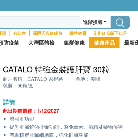
進階搜尋
優惠
余仁生
屈臣氏Watslife
維特健靈
Bifina S森下仁丹
預防疫苗
大灣區體檢
銀髮健康
健康產品
最新
CATALO 特強金裝護肝寶 30粒
商戶名稱：
CATALO 家得路
產地：
美國
包裝：
90粒/盒
詳情
此日期前最佳：1/12/2027
增強肝功能
提升肝臟解酒排毒功能，避免毒素、酒精及藥物侵害
有助穩定肝臟細胞膜，強化肝臟功能