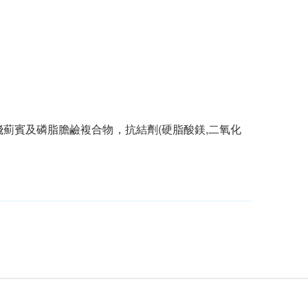
水飛薊賓及磷脂膽鹼複合物，抗結劑(硬脂酸鎂,二氧化