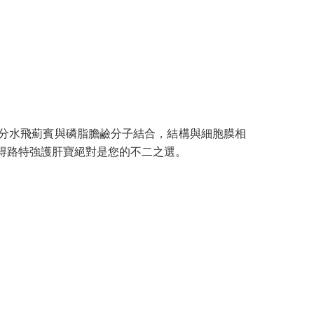
性成分水飛薊賓與磷脂膽鹼分子結合，結構與細胞膜相
家得路特強護肝寶絕對是您的不二之選。