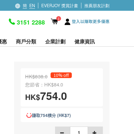
簡
EN
EVERJOY 獎賞計畫
推薦朋友計劃
1
3151 2288
登入以賺取更多優惠
優惠
商戶分類
企業計劃
健康資訊
10% off
HK$838.0
您節省：HK$84.0
754.0
HK$
賺取754積分 (HK$7)