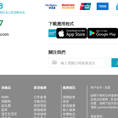
8
星期日及公眾假期休息
7
下載應用程式
.com
關注我們
保健品
家居健康
健康資訊
商戶合作 / 加盟
如閣下擁有任何健康相關
NMN
日常家電
身體檢查
及產品供應商，歡迎與健
滴雞精
空氣淨化
疫苗
回覆，為閣下提供更
益生菌
廚房電器
家居健康
電郵:
partnership@es
蟲草
寵物健康
個人健康
靈芝及雲芝
長者健康
有機食品
重要聲明：
滴魚精
防疫產品
寵物健康