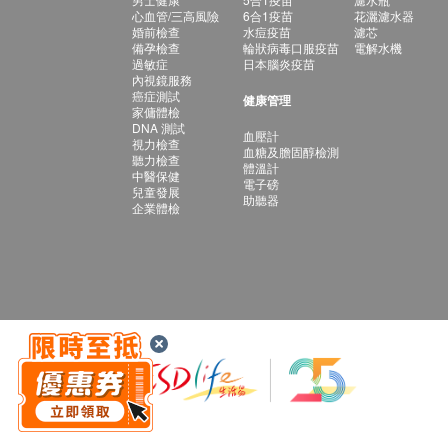
心血管/三高風險
6合1疫苗
花灑濾水器
婚前檢查
水痘疫苗
濾芯
備孕檢查
輪狀病毒口服疫苗
電解水機
過敏症
日本腦炎疫苗
內視鏡服務
癌症測試
健康管理
家傭體檢
DNA 測試
血壓計
視力檢查
血糖及膽固醇檢測
聽力檢查
體溫計
中醫保健
電子磅
兒童發展
助聽器
企業體檢