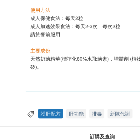
使用方法
成人保健食法：每天2粒
成人加速效果食法：每天2-3次，每次2粒
請於餐前服用
主要成份
天然奶薊精華(標準化80%水飛薊素)，增體劑 (
矽)。
護肝配方
肝功能
排毒
新陳代謝
訂購及查詢