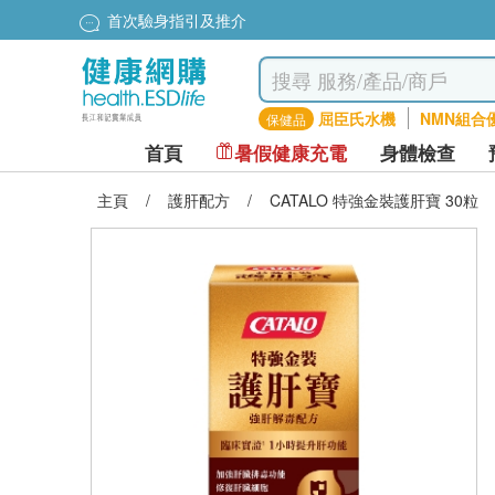
首次驗身指引及推介
屈臣氏水機
NMN組合
保健品
首頁
暑假健康充電
身體檢查
主頁
/
護肝配方
/
CATALO 特強金裝護肝寶 30粒