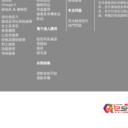
生活易會員於本網站
Omega 3
睡眠用品
容，並不會保證其準
維他命 及 礦物質
害蟲處理
常見問題
見，並不代表生活易
健康及有機食品
責。有關詳情請參閱
強化免疫力
飲品
首次驗身指引
腸道及消化系統健康
熱門問題
女士及美容
電子個人護理
瘦身纖體
心血管健康
面部美容儀器
骨骼及關節健康
電鬚刨
男士健康
風筒
頭髮護理
脫毛器
孕婦健康
休閑娛樂
運動智能手錶
運動耳機