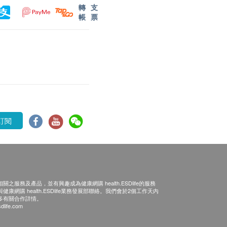
轉
支
帳
票
訂閱
之服務及產品，並有興趣成為健康網購 health.ESDlife的服務
康網購 health.ESDlife業務發展部聯絡。我們會於2個工作天內
多有關合作詳情。
dlife.com