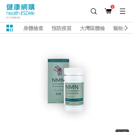
1
身體檢查
預防疫苗
大灣區體檢
寵物健