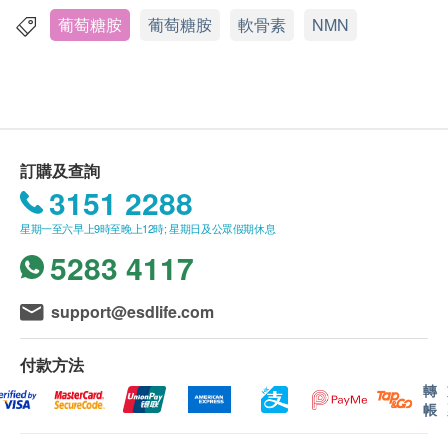
應最少有12個月或以上。
葡萄糖胺
葡萄糖胺
軟骨素
NMN
補充 NMN 可以增加人體的骨密度同時使骨骼更強
此產品由 Trade In Limited 提供。
壯，可以幫助防止骨質疏鬆症的生成，長期服用NMN
如有任何爭議，Trade In Limited 及 健康網購
亦能顯著提高肌肉力量，性能和提昇身陳代謝。
health.ESDlife保留最終決議權。
葡萄糖胺是一種天然的胺基酸單醣，存在於人體結締
送貨條款：
訂購及查詢
組織、軟骨、韌帶和其它結構中，並有助於維持這些
購買 ELXR Lab 產品總額滿HK$500，即可享本地
3151 2288
部位的強韌度、靈活性和彈性。眾多研究也指出它具
免費送貨服務。賬單總額未滿HK$500需附加
有抗氧化，抗發炎及舒痛等功效，因此有益於與發炎
星期一至六早上9時至晚上12時; 星期日及公眾假期休息
HK$30運費。
相關疾病 。
5283 4117
我們將於確定訂單後1-3個工作天內安排發貨。
不排除運送時間會因節日而有所影響。當八號烈風
軟骨素在骨膠原中的高含量發揮了重要作用，使軟骨
訊號懸掛或黑色暴雨警告生效時，送貨服務時間將
support@esdlife.com
在各種載入條件下具有抗逆性和彈性，能抵抗外來應
會延遲。
力。 除此之外，軟骨素還被證明具有抗炎、抗代謝、
所有訂單須視乎相關貨品的供應情況再作最後確
付款方法
抗凋亡、抗氧化、細胞信號通路調節等多種作用
認。倘若健康網購health.ESDlife未能提供任何訂
轉
帳
單上的貨品，健康網購health.ESDlife有權拒絕接
服用方法
受該訂單，並且會於送貨前透過電話或電郵通知顧