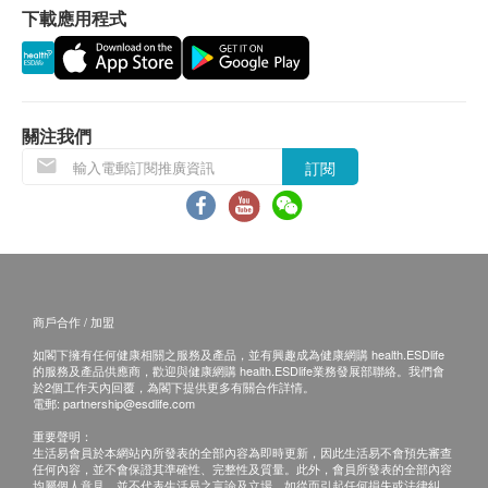
每日隨餐服用兩粒 請勿讓兒童接觸
下載應用程式
客再作安排。
成份
退換條款：
NMN,葡萄糖胺,軟骨素
當顧客收取已訂購之貨品時，有責任檢查貨品是否
有損毀情況，一經確認簽收，恕不接受退換。
關注我們
退換產品必須包裝完整，如退換之產品有任何殘缺
訂閱
或過期退回，供應商有權不受理。
如有其他損壞或遺漏查詢，顧客必須保留有效收據
正本，並於送貨後3個工作天內按下列方式聯絡
ELXR Lab 客戶服務部跟進。
電郵: marketing@elxr-lab.com
商戶合作 / 加盟
如閣下擁有任何健康相關之服務及產品，並有興趣成為健康網購 health.ESDlife
的服務及產品供應商，歡迎與健康網購 health.ESDlife業務發展部聯絡。我們會
於2個工作天內回覆，為閣下提供更多有關合作詳情。
電郵:
partnership@esdlife.com
重要聲明：
生活易會員於本網站內所發表的全部內容為即時更新，因此生活易不會預先審查
任何內容，並不會保證其準確性、完整性及質量。此外，會員所發表的全部內容
均屬個人意見，並不代表生活易之言論及立場。如從而引起任何損失或法律糾