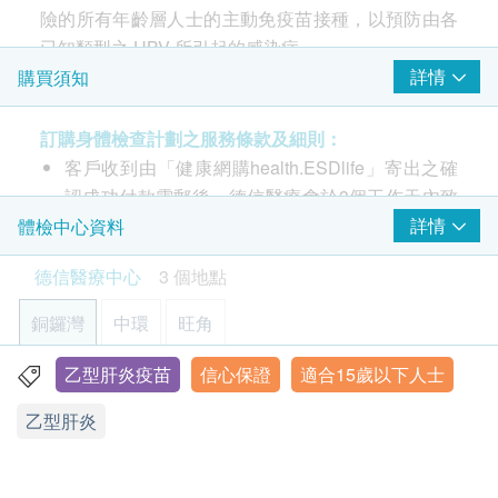
險的所有年齡層人士的主動免疫苗接種，以預防由各
已知類型之 HBV 所引起的感染症。
詳情
購買須知
注意事項:
必須出示3個月內的乙型肝炎抗原及抗體測試報
訂購身體檢查計劃之服務條款及細則：
告，以確定是否合適接受疫苗注射。
客戶收到由「健康網購health.ESDlife」寄出之確
如未能出示有效報告，德信醫療中心將會收取血液
認成功付款電郵後，德信醫療會於3個工作天內致
化驗費用。
電客人進行預約。
詳情
體檢中心資料
客戶必須於預約當天出示身份証及列印訂購確認信
德信醫療中心
3 個地點
以確認身份。
第0,1,6個月接種的3劑量方案是標準方案
本身體檢查計劃有效期為12個月，客戶必須於12
銅鑼灣
中環
旺角
個月內(由確認付款日期起計)接受有關檢查，逾期
作廢。
乙型肝炎疫苗
信心保證
適合15歲以下人士
香港銅鑼灣恩平道28號利園二期24樓2401室
請注意：新冠疫苗前健康檢查進行前不會有醫生評
乙型肝炎
顯示地圖
估，所有健康檢查/服務並非作為醫務診斷或治療
用途，醫護人員不會為客人提供任何新冠疫苗建議
星期一至六：9:00a.m. – 18:30p.m.
或選擇
。
星期日及公眾假期：休息