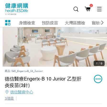
1
身體檢查
預防疫苗
大灣區體檢
寵物健
2 / 9
產品:
SWI_EngerixB_10_Junior
德信醫療Engerix-B 10 Junior 乙型肝
炎疫苗(3針)
德信醫療中心
3項目