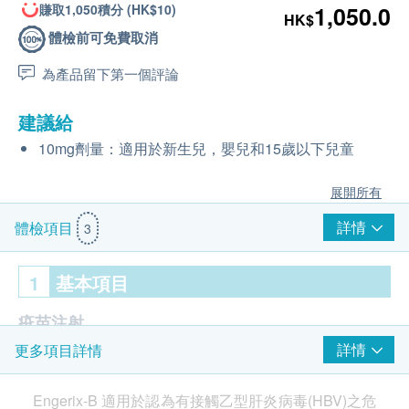
賺取1,050積分 (HK$10)
1,050.0
HK$
體檢前可免費取消
為產品留下第一個評論
建議給
10mg劑量：適用於新生兒，嬰兒和15歲以下兒童
展開所有
詳情
體檢項目
3
1
基本項目
疫苗注射
詳情
更多項目詳情
由註冊醫生/醫護人員負責注射程序
注射疫苗前由醫生負責注射評估
Engerix-B 適用於認為有接觸乙型肝炎病毒(HBV)之危
乙型肝炎疫苗 (3針)