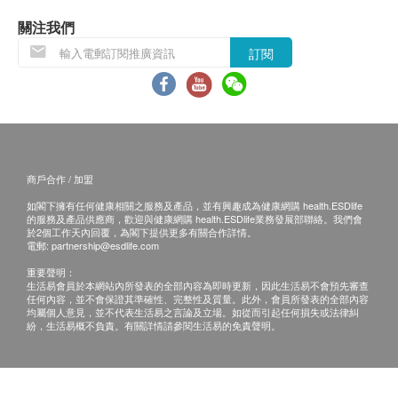
關注我們
免責聲明：
所有健康檢查/服務並非作為醫務診斷或治療用
訂閱
途。當閣下身體健康出現任何疾病徵兆時，應立即
諮詢有認可資格的醫生，作出診斷及治療。
本服務/產品由商戶提供。生活易【健康網購
health.ESDlife】並沒有經營或提供本服務/產品。
有關此服務/產品的錯漏或延誤，或因使用此服務/
商戶合作 / 加盟
產品而引致的損失、損害、受傷或法律訴訟，健康
如閣下擁有任何健康相關之服務及產品，並有興趣成為健康網購 health.ESDlife
網購health.ESDlife概不負責。一切有關的索償或
的服務及產品供應商，歡迎與健康網購 health.ESDlife業務發展部聯絡。我們會
於2個工作天內回覆，為閣下提供更多有關合作詳情。
查詢，須向提供服務之體檢中心或商戶提出。
電郵:
partnership@esdlife.com
重要聲明：
生活易會員於本網站內所發表的全部內容為即時更新，因此生活易不會預先審查
任何內容，並不會保證其準確性、完整性及質量。此外，會員所發表的全部內容
均屬個人意見，並不代表生活易之言論及立場。如從而引起任何損失或法律糾
紛，生活易概不負責。有關詳情請參閱生活易的免責聲明。