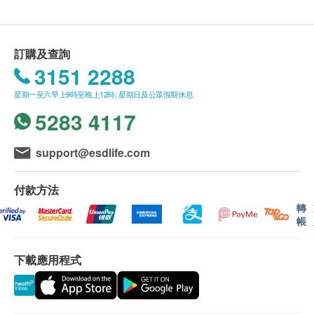
電話：2951 1988
肝炎及兒童疫苗注射必須經醫生評估是否適合進行
疫苗注射。如醫生認為不適合注射疫苗，將取消此
計劃的服務，全數費用退回
（不包括新冠疫苗相關
訂購及查詢
計劃）
。
3151 2288
訂購一經確認，不設更改已訂購的計劃，轉讓給第
星期一至六早上9時至晚上12時; 星期日及公眾假期休息
三者及／或退款。
5283 4117
所有體格檢查並非作為醫務診斷或治療用途。
如有爭議，健康網購health.ESDlife及德信醫療中
support@esdlife.com
心保留最後決定權。
付款方法
報告：
轉
進行健康檢查後，一般情況下，需大概 4-6 個工作天
帳
跟進檢查報告，工作天不包括星期六、日及公眾假
期。輪侯報告講解時間會因應不同情況(如個別化驗專
下載應用程式
案所需時間或客人指明特定時段)而有所延長。健康檢
查包含詳細書面驗身報告。