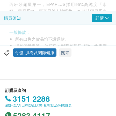
西班牙銷量第一，EPAPLUS採用95%高純度「水
解」膠原蛋白，更容易被人體吸收。25歲後膠原蛋白
會加速流失，研究發現每天補充5克膠原蛋白有助保
詳情
購買須知
濕及改善肌膚彈性；而補充10克膠原蛋白則可促進軟
骨生成，改善關節健康。
一般條款：
透明質酸：雙效滋潤肌膚、潤滑關節
所有出售之貨品均不設退款。
鎂、維他命C、B1、B2、B6：促進蛋白質轉化，
貨品質量保證，於顧客收到產品當日起計，食用期
助神經系統運作，改善疲勞
應最少有6個月或以上，特別標示到期日除外
骨骼, 肌肉及關節健康
關節
含一型和二型膠原蛋白，針對皮膚，關節和骨骼
此產品由 Full Health Medical Ltd. 提供。
水解膠原蛋白體積細小(3,000-5,000Da), 更容吸收
如有任何爭議，Full Health Medical Ltd. 及 健康網
購health.ESDlife保留最終決議權。
適合人士
適合經常運動勞損、關節疼痛僵硬、皮膚乾燥欠缺彈
送貨條款：
訂購及查詢
性、更年期人士
購買 Equazen 佳健素 / Lacteol 力多爾 / Yiling 以
3151 2288
嶺藥業 / Epaplus 骨樂樂 產品總額滿HK$500，即
服用方法
星期一至六早上9時至晚上12時; 星期日及公眾假期休息
可享本地免費送貨服務。賬單總額未滿HK$500需
每天一匙，加進250毫升的水或其他飲料
5283 4117
附加HK$40運費。