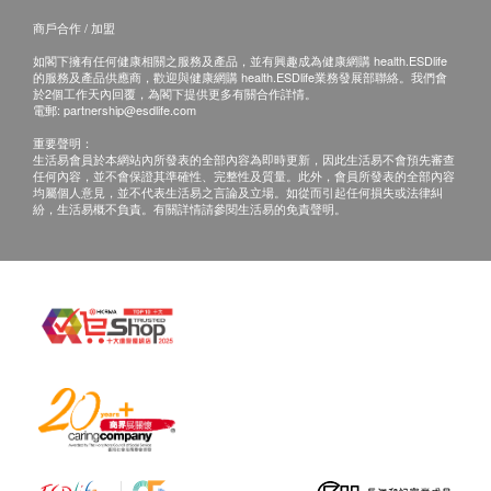
如有其他損壞或遺漏查詢，顧客必須保留有效收據
商戶合作 / 加盟
正本，並於送貨後3個工作天內按下列方式聯絡 康
如閣下擁有任何健康相關之服務及產品，並有興趣成為健康網購 health.ESDlife
研藥業 客戶服務部跟進。
的服務及產品供應商，歡迎與健康網購 health.ESDlife業務發展部聯絡。我們會
電郵: cs@fullhealth.store
於2個工作天內回覆，為閣下提供更多有關合作詳情。
電郵:
partnership@esdlife.com
重要聲明：
生活易會員於本網站內所發表的全部內容為即時更新，因此生活易不會預先審查
任何內容，並不會保證其準確性、完整性及質量。此外，會員所發表的全部內容
均屬個人意見，並不代表生活易之言論及立場。如從而引起任何損失或法律糾
紛，生活易概不負責。有關詳情請參閱生活易的免責聲明。