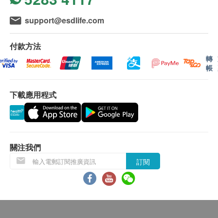
離島及偏遠地區不設上門送貨，只限於順豐智能櫃
成份
取件。
support@esdlife.com
水解膠原蛋白、透明質酸、鎂、維他命C、B1、B2、
我們將於確定訂單後3個工作天內安排發貨。
B6
不排除運送時間會因節日而有所影響。當八號烈風
付款方法
訊號懸掛或黑色暴雨警告生效時，送貨服務時間將
轉
帳
會延遲。
所有訂單須視乎相關貨品的供應情況再作最後確
下載應用程式
認。倘若健康網購health.ESDlife未能提供任何訂
單上的貨品，健康網購health.ESDlife有權拒絕接
受該訂單，並且會於送貨前透過電話或電郵通知顧
客再作安排。
關注我們
退換條款：
訂閱
當顧客收取已訂購之貨品時，有責任檢查貨品是否
有損毀情況，一經確認簽收，恕不接受退換。
退換產品必須包裝完整，如退換之產品有任何殘缺
或過期退回，供應商有權不受理。