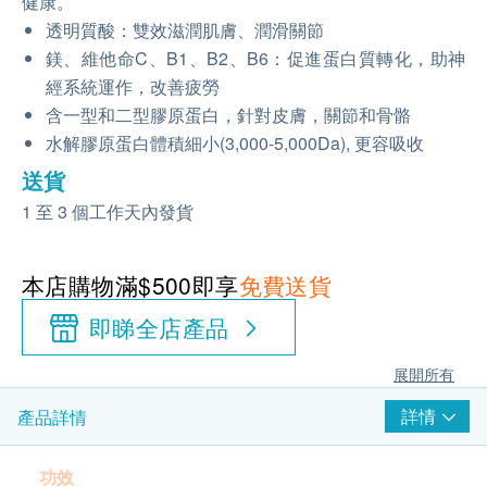
健康。
透明質酸：雙效滋潤肌膚、潤滑關節
鎂、維他命C、B1、B2、B6：促進蛋白質轉化，助神
經系統運作，改善疲勞
含一型和二型膠原蛋白，針對皮膚，關節和骨骼
水解膠原蛋白體積細小(3,000-5,000Da), 更容吸收
送貨
1 至 3 個工作天內發貨
本店購物滿$500即享
免費送貨
即睇全店產品
展開所有
詳情
產品詳情
功效