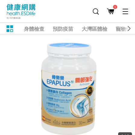
1
身體檢查
預防疫苗
大灣區體檢
寵物健