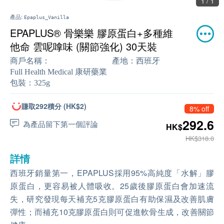
1 / 1
產品:
Epaplus_Vanilla
EPAPLUS® 骨樂樂 膠原蛋白+多種維
他命 雲呢嗱味 (關節強化) 30天裝
商戶名稱：
產地：
西班牙
Full Health Medical 康研藥業
包裝：
325g
賺取292積分 (HK$2)
8% off
292.6
為產品留下第一個評論
HK$
HK$318.0
詳情
西班牙銷量第一，EPAPLUS採用95%高純度「水解」膠
原蛋白，更容易被人體吸收。25歲後膠原蛋白會加速流
失，研究發現每天補充5克膠原蛋白有助保濕及改善肌膚
彈性；而補充10克膠原蛋白則可促進軟骨生成，改善關節