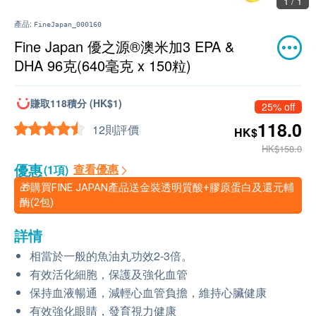
1 / 1
產品:
FineJapan_000160
Fine Japan 優之源®澳米加3 EPA &
DHA 96克(640毫克 x 150粒)
賺取118積分 (HK$1)
25% off
118.0
12則評價
HK$
HK$158.0
優惠
查看優惠
(1項)
🎁購買FINE JAPAN產品送金裝透明質酸+膠原蛋白及還元輔
酶(2包)
詳情
相當於一般的魚油丸功效2-3倍。
有效活化細胞，保護及強化血管
保持血液暢通，減輕心血管負擔，維持心臟健康
有效強化眼睛，發育視力健康