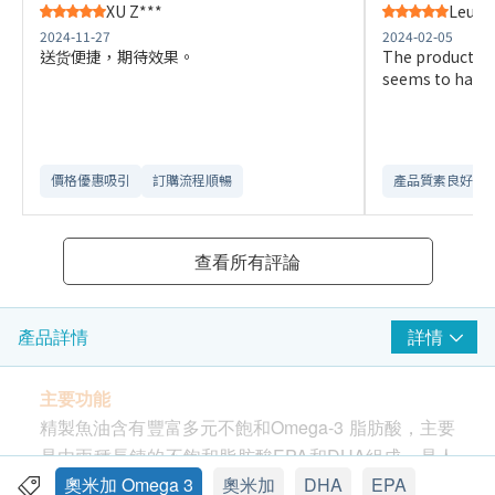
XU Z***
Leung
2024-11-27
2024-02-05
送货便捷，期待效果。
The product is
seems to have 
價格優惠吸引
訂購流程順暢
產品質素良好
查看所有評論
詳情
產品詳情
主要功能
精製魚油含有豐富多元不飽和Omega-3 脂肪酸，主要
是由兩種長鍊的不飽和脂肪酸EPA和DHA組成，是人
體無法自行合成的。
奧米加 Omega 3
奧米加
DHA
EPA