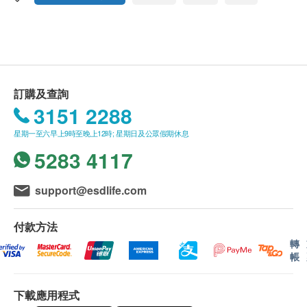
EPA(600mg)有許多有益於血液循環的保護因子，有
助保護及強化血管。
DHA(260mg)有活化細胞的因子，協助傳達正確的訊
息，具協調作用。
* 有效活化腦部細胞，保護及強化動脈血管
訂購及查詢
* 有保持血液暢通，減輕心血管負擔，維持心臟健康
3151 2288
* 促進眼部血液循環，有效強化眼晴
星期一至六早上9時至晚上12時; 星期日及公眾假期休息
* 改善免疫系統
5283 4117
* 有效強化關節
成份
support@esdlife.com
EPA的精製魚油，明膠，磷蝦萃取物，水分保持劑(甘
油)，抗氧化劑（維他命E）(部分原料包含大豆）
付款方法
轉
帳
適合人士
關注心血管人士
下載應用程式