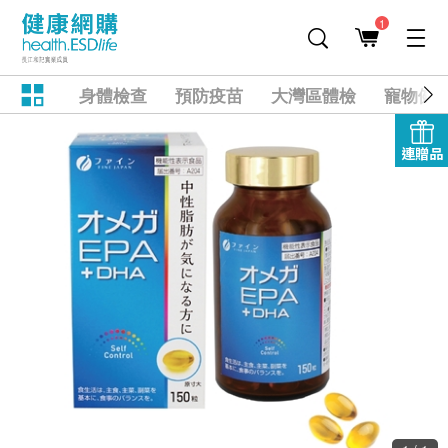
1
身體檢查
預防疫苗
大灣區體檢
寵物健
連贈品