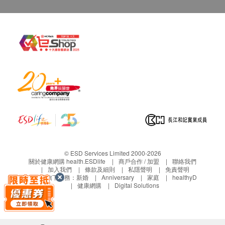
功效需視乎不同身體狀況、年齡及生活習慣等因素
有所不同。
按照每天標準攝取量服用，須配合均衡飲食，切勿
過量攝取。
儲存在陰涼乾爽處，避免陽光直接照射，避免受
潮。
備註
以上產品為日常生活保健食品而非醫藥用品，無醫療
功效。以上產品沒有根據《藥劑業及毒藥條例》或
《中醫藥條例》註冊。為此以上產品作出的任何聲稱
亦沒有為進行該等註冊而接受評核。此產品並不供作
© ESD Services Limited 2000-2026
診斷、治療或預防任何疾病之用。
關於健康網購 health.ESDlife
商戶合作 / 加盟
聯絡我們
加入我們
條款及細則
私隱聲明
免責聲明
生活易旗下業務：
新婚
Anniversary
家庭
healthyD
原產地
健康網購
Digital Solutions
日本製造