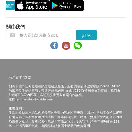
食用方法
每日5粒，配溫水服用
劑型
關注我們
膠囊
訂閱
容量
96克 (640毫克 x 150粒)
保質期
商戶合作 / 加盟
12個月
如閣下擁有任何健康相關之服務及產品，並有興趣成為健康網購 health.ESDlife
的服務及產品供應商，歡迎與健康網購 health.ESDlife業務發展部聯絡。我們會
注意事項
於2個工作天內回覆，為閣下提供更多有關合作詳情。
電郵:
partnership@esdlife.com
如有肝臟健康問題、正使用抗凝血藥物、孕婦、計
重要聲明：
劃懷孕者或兩歲以下小孩，服用前請諮詢醫生或專
生活易會員於本網站內所發表的全部內容為即時更新，因此生活易不會預先審查
任何內容，並不會保證其準確性、完整性及質量。此外，會員所發表的全部內容
業人士意見。
均屬個人意見，並不代表生活易之言論及立場。如從而引起任何損失或法律糾
應存放於兒童無法取得之處。
紛，生活易概不負責。有關詳情請參閱生活易的免責聲明。