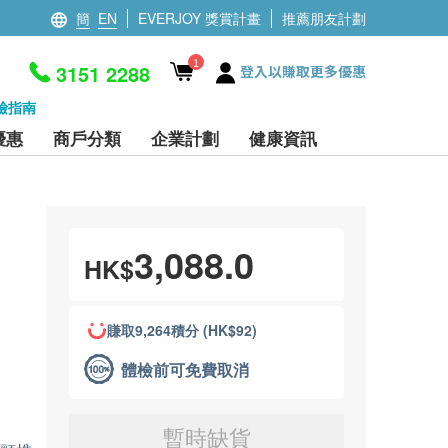
簡
EN
EVERJOY 獎賞計畫
推薦朋友計劃
1
3151 2288
登入以賺取更多優惠
檢指南
優惠
商戶分類
企業計劃
健康資訊
3,088.0
HK$
賺取9,264積分 (HK$92)
體檢前可免費取消
暫時缺貨