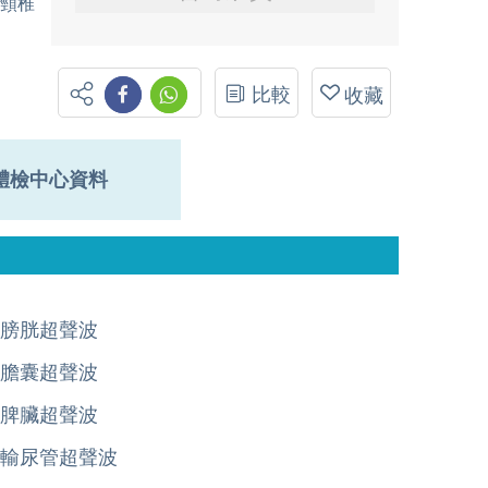
、頸椎
比較
收藏
體檢中心資料
膀胱超聲波
膽囊超聲波
脾臟超聲波
輸尿管超聲波