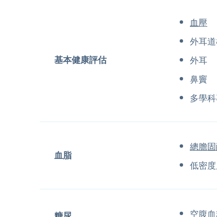
血壓
外耳道
基本健康評估
外耳
鼻竇
多學科
總膽固
血脂
低密度
空腹血
糖尿