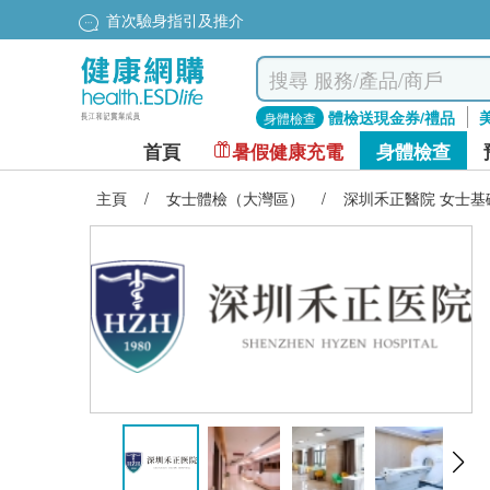
首次驗身指引及推介
體檢送現金券/禮品
身體檢查
首頁
暑假健康充電
身體檢查
主頁
/
女士體檢（大灣區）
/
深圳禾正醫院 女士基