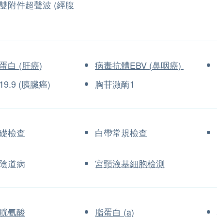
雙附件超聲波 (經腹
蛋白 (肝癌)
病毒抗體EBV (鼻咽癌)
9.9 (胰臟癌)
胸苷激酶1
礎檢查
白帶常規檢查
陰道病
宮頸液基細胞檢測
胱氨酸
脂蛋白 (a)