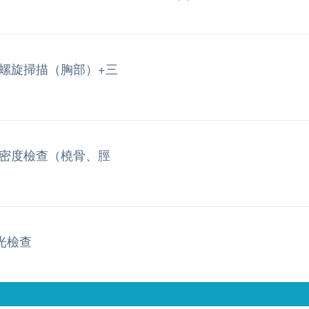
螺旋掃描（胸部）+三
密度檢查（橈骨、脛
光檢查