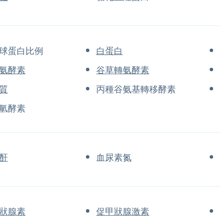
球蛋白比例
白蛋白
氨酵素
谷草轉氨酵素
質
丙種谷氨基轉移酵素
氫酵素
酐
血尿素氮
狀腺素
促甲狀腺激素