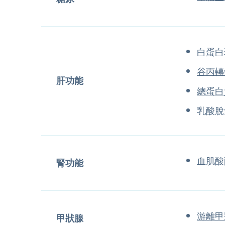
白蛋白
谷丙轉
肝功能
總蛋白
乳酸脫
血肌酸
腎功能
游離甲
甲狀腺