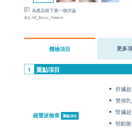
為產品留下第一個評論
產品:
HZ_Basic_Female
更多
體檢項目
1
重點項目
肝臟超
雙側乳
腎臟超
超聲波檢查
重點項目
頸動脈