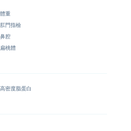
體重
肛門指檢
鼻腔
扁桃體
高密度脂蛋白