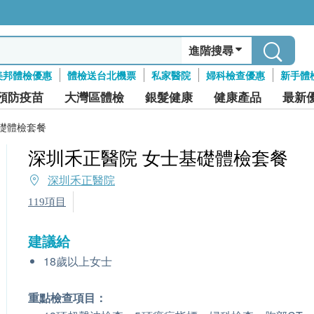
進階搜尋
美邦體檢優惠
體檢送台北機票
私家醫院
婦科檢查優惠
新手體
預防疫苗
大灣區體檢
銀髮健康
健康產品
最新
礎體檢套餐
深圳禾正醫院 女士基礎體檢套餐
深圳禾正醫院
119項目
建議給
18歲以上女士
重點檢查項目：