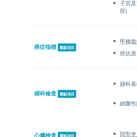
子宮及
部)
甲種胎
癌症指標
重點項目
癌抗原1
婦科基
婦科檢查
重點項目
細菌性
同型半
心臟檢查
重點項目