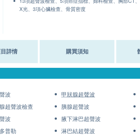
13項超聲波檢查、5項癌症指標、婦科檢查、胸部CT
X光、3項心臟檢查、骨質密度
項目詳情
購買須知
聲波
甲狀腺超聲波
腺超聲波檢查
胰腺超聲波
聲波
腋下淋巴超聲波
多普勒
淋巴結超聲波