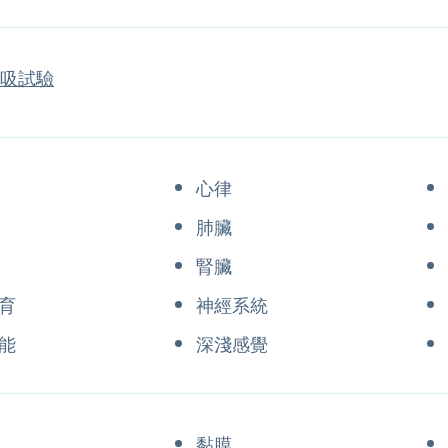
呼吸試驗
心律
肺臟
腎臟
育
神經系統
能
深淺感覺
黏膜