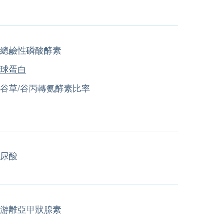
總鹼性磷酸酵素
球蛋白
谷草/谷丙轉氨酵素比率
尿酸
游離亞甲狀腺素