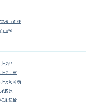
單核白血球
白血球
小便酮
小便比重
小便葡萄糖
尿膽原
細胞鏡檢