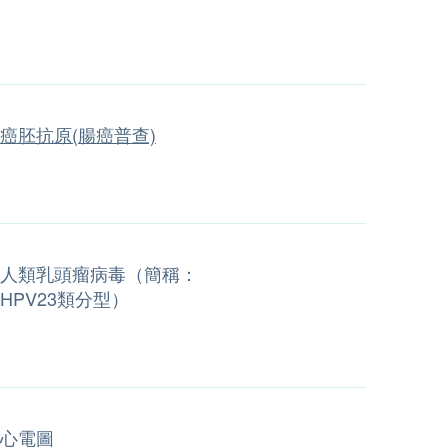
癌胚抗原(腸癌普查)
人類乳頭瘤病毒（簡稱：
HPV23類分型）
心電圖