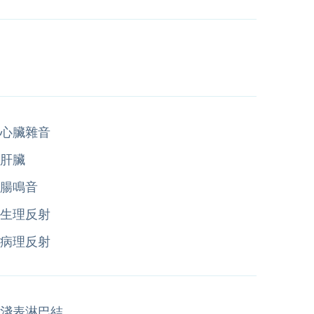
心臟雜音
肝臟
腸鳴音
生理反射
病理反射
淺表淋巴結