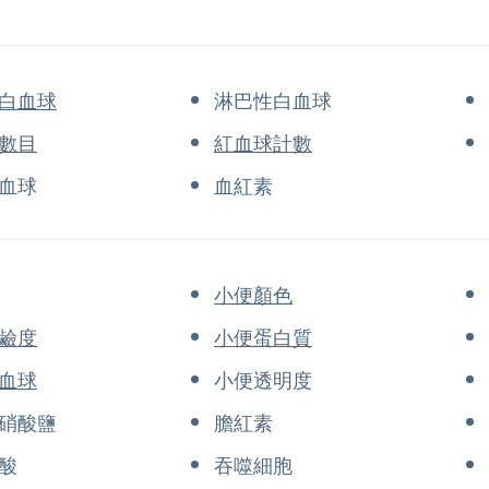
白血球
淋巴性白血球
數目
紅血球計數
血球
血紅素
小便顏色
鹼度
小便蛋白質
血球
小便透明度
硝酸鹽
膽紅素
酸
吞噬細胞