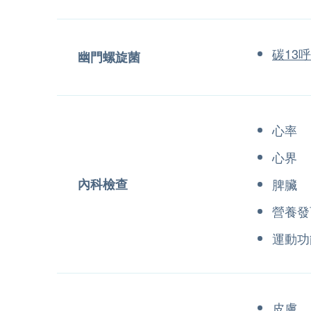
碳13
幽門螺旋菌
心率
心界
內科檢查
脾臟
營養發
運動功
皮膚