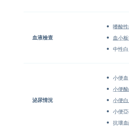
嗜酸性
血液檢查
血小板
中性白
小便血
小便酸
泌尿情況
小便白
小便亞
抗壞血