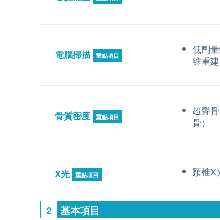
低劑量
電腦掃描
重點項目
維重建
超聲骨
骨質密度
重點項目
骨）
頸椎X
X光
重點項目
2
基本項目