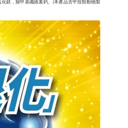
華，氧化鎂，羧甲基纖維素鈣。(本產品含甲殼類動物製