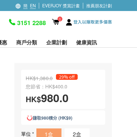
簡
EN
EVERJOY 獎賞計畫
推薦朋友計劃
1
3151 2288
登入以賺取更多優惠
優惠
商戶分類
企業計劃
健康資訊
29% off
HK$1,380.0
您節省：HK$400.0
980.0
HK$
賺取980積分 (HK$9)
1盒
2盒
單位
*