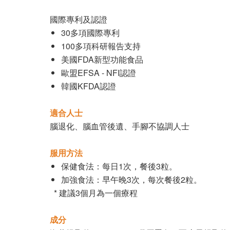
國際專利及認證
30多項國際專利
100多項科研報告支持
美國FDA新型功能食品
歐盟EFSA - NFI認證
韓國KFDA認證
適合人士
腦退化、腦血管後遺、手腳不協調人士
服用方法
保健食法：每日1次，餐後3粒。
加強食法：早午晚3次，每次餐後2粒。
* 建議3個月為一個療程
成分