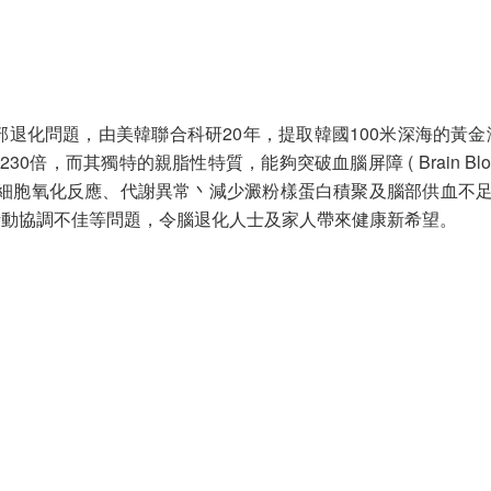
腦部退化問題，由美韓聯合科研20年，提取韓國100米深海的黃金
的230倍，而其獨特的親脂性特質，能夠突破血腦屏障 ( Brain Bl
改善腦細胞氧化反應、代謝異常丶減少澱粉樣蛋白積聚及腦部供血不
活動協調不佳等問題，令腦退化人士及家人帶來健康新希望。