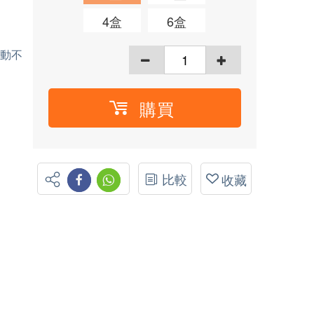
4盒
6盒
活動不
購買
比較
收藏