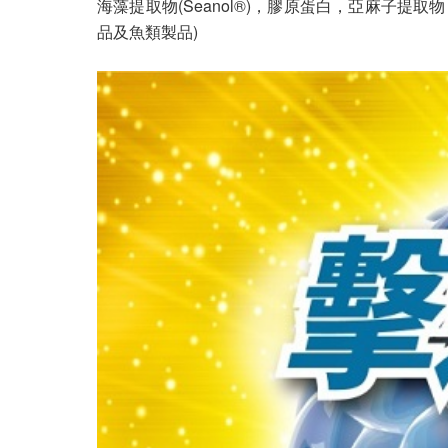
海藻提取物(Seanol®)，膠原蛋白，亞麻子提
品及魚類製品)