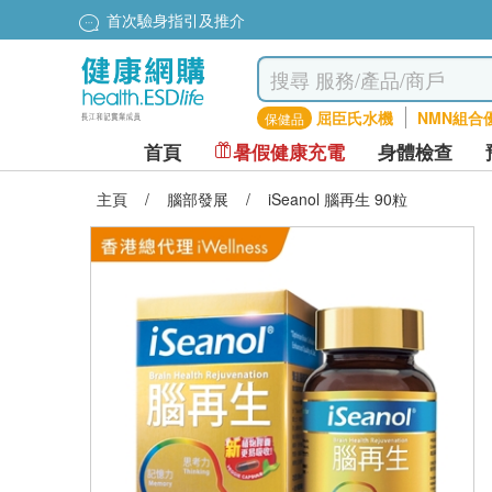
首次驗身指引及推介
屈臣氏水機
NMN組合
保健品
首頁
暑假健康充電
身體檢查
主頁
/
腦部發展
/
iSeanol 腦再生 90粒