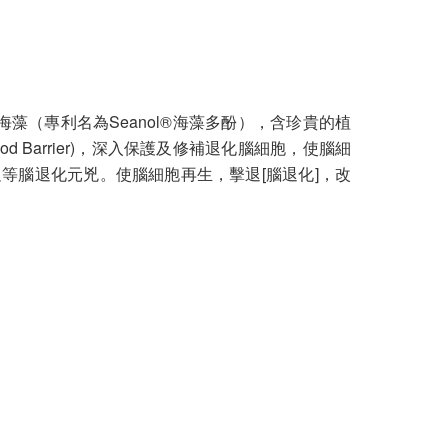
海藻（專利名為Seanol®海藻多酚），含珍貴的植
ood Barrier)，深入保護及修補退化腦細胞，使腦細
足等腦退化元兇。使腦細胞再生，擊退[腦退化]，改