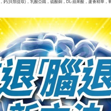
取物，鈣(貝類提取)，乳酸亞鐵，硫酸銅，DL-蘋果酸，蘆薈精