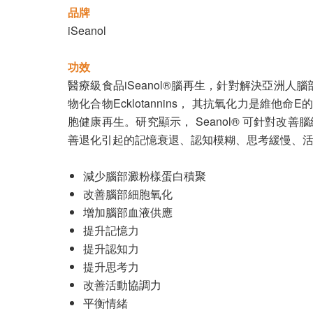
品牌
iSeanol
功效
醫療級食品iSeanol®腦再生，針對解決亞洲人
物化合物Ecklotannins， 其抗氧化力是維他命E
胞健康再生。研究顯示， Seanol® 可針對
善退化引起的記憶衰退、認知模糊、思考緩慢、
減少腦部澱粉樣蛋白積聚
改善腦部細胞氧化
增加腦部血液供應
提升記憶力
提升認知力
提升思考力
改善活動協調力
平衡情緒