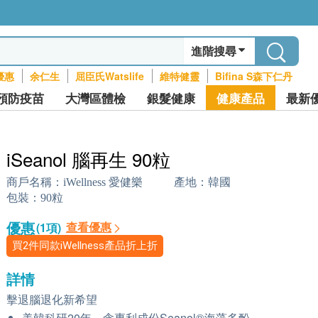
進階搜尋
優惠
余仁生
屈臣氏Watslife
維特健靈
Bifina S森下仁丹
預防疫苗
大灣區體檢
銀髮健康
健康產品
最新
iSeanol 腦再生 90粒
商戶名稱：
iWellness 愛健樂
產地：
韓國
包裝：
90粒
優惠
查看優惠
(1項)
買2件同款iWellness產品折上折
詳情
擊退腦退化新希望
美韓科研20年，含專利成份Seanol®海藻多酚