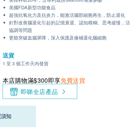
美國FDA新型功能食品
超強抗氧化力及抗炎力，能激活腦部細胞再生，防止退化
針對改善腦退化引起的記憶衰退、認知模糊、思考緩慢，
協調等問題
更能突破血腦屏障，深入保護及修補退化腦細胞
送貨
1 至 3 個工作天內發貨
本店購物滿$300即享
免費送貨
即睇全店產品
買須知