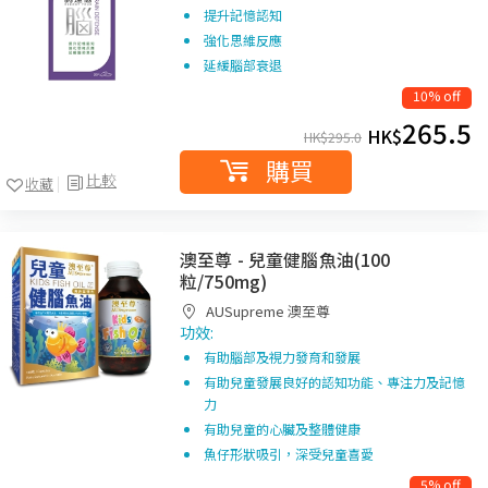
提升記憶認知
強化思維反應
延緩腦部衰退
10% off
265.5
HK$
HK$
295.0
購買
比較
收藏
澳至尊 - 兒童健腦魚油(100
粒/750mg)
AUSupreme 澳至尊
功效:
有助腦部及視力發育和發展
有助兒童發展良好的認知功能、專注力及記憶
力
有助兒童的心臟及整體健康
魚仔形狀吸引，深受兒童喜愛
5% off