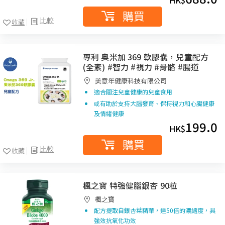
HK$
購買
比較
收藏
專利 奥米加 369 軟膠囊，兒童配方
(全素) #智力 #視力 #骨骼 #腸道
美意年健康科技有限公司
適合關注兒童健康的兒童食用
或有助於支持大腦發育、保持視力和心臟健康
及情緒健康
199.0
HK$
購買
比較
收藏
楓之寶 特強健腦銀杏 90粒
楓之寶
配方提取自銀杏葉精華，達50倍的濃縮度，具
強效抗氧化功效