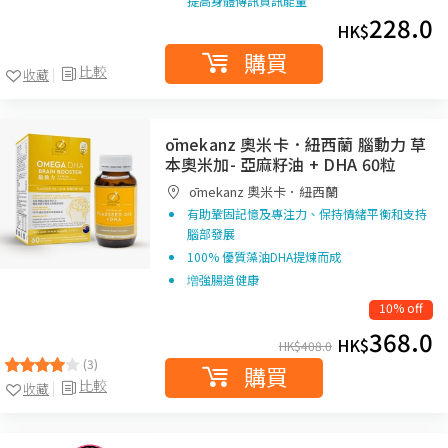
提高身體傳訊資訊能量
228.0
HK$
購買
比較
收藏
ōmekanz 奧米卡．紐西蘭 腦動力 草
本奧米加- 亞麻籽油 + DHA 60粒
ōmekanz 奧米卡．紐西蘭
有助鞏固記憶及專注力、保持情緒平衡和支持
腦部發展
100% 優質藻油DHA提煉而成
増強腸道健康
10% off
368.0
HK$
HK$
408.0
(3)
購買
比較
收藏