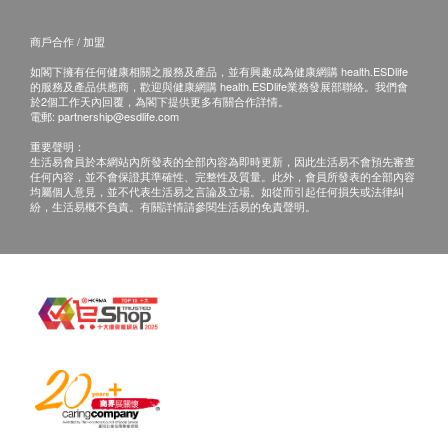
商戶合作 / 加盟
如閣下擁有任何健康相關之服務及產品，並有興趣成為健康網購 health.ESDlife
的服務及產品供應商，歡迎與健康網購 health.ESDlife業務發展部聯絡。我們會
於2個工作天內回覆，為閣下提供更多有關合作詳情。
電郵:
partnership@esdlife.com
重要聲明：
生活易會員於本網站內所發表的全部內容為即時更新，因此生活易不會預先審查
任何內容，並不會保證其準確性、完整性及質量。此外，會員所發表的全部內容
均屬個人意見，並不代表生活易之言論及立場。如從而引起任何損失或法律糾
紛，生活易概不負責。有關詳情請參閱生活易的免責聲明。