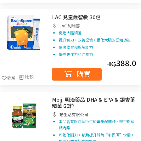
LAC 兒童銳智敏 30包
LAC 利維喜
促進大腦細胞
提升智力，改善記憶，優化大腦的認知功能
增強學習和理解能力
提高專注力和注意力
388.0
HK$
購買
比較
收藏
Meiji 明治藥品 DHA & EPA & 銀杏葉
精華 60粒
動生活有限公司
本品含有銀杏葉衍生的黃酮配糖體、銀杏樹葉
萜內酯
可強化腦力，輔助提升體內“多巴明”含量，