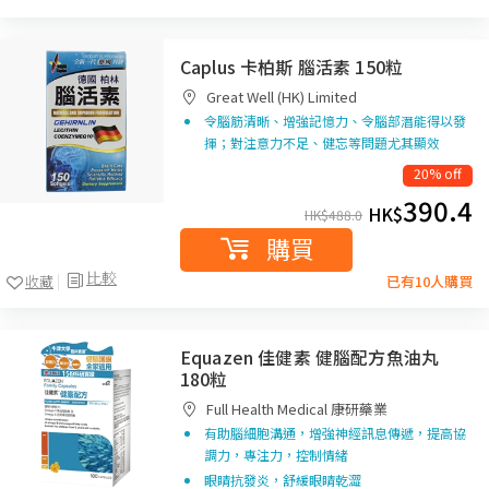
Caplus 卡柏斯 腦活素 150粒
Great Well (HK) Limited
令腦筋清晰、增強記憶力、令腦部潛能得以發
揮；對注意力不足、健忘等問題尤其顯效
20% off
390.4
HK$
HK$
488.0
購買
比較
收藏
已有10人購買
Equazen 佳健素 健腦配方魚油丸
180粒
Full Health Medical 康研藥業
有助腦細胞溝通，增強神經訊息傳遞，提高協
調力，專注力，控制情緒
眼睛抗發炎，舒緩眼睛乾澀