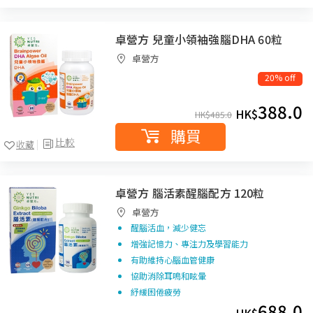
卓營方 兒童小領袖強腦DHA 60粒
卓營方
20% off
388.0
HK$
HK$
485.0
購買
比較
收藏
卓營方 腦活素醒腦配方 120粒
卓營方
醒腦活血，減少健忘
增強記憶力、專注力及學習能力
有助維持心腦血管健康
協助消除耳鳴和眩暈
紓緩困倦疲勞
688.0