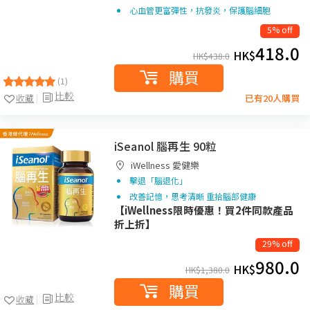
心血管更富彈性，抗發炎，保護腦細胞
5% off
418.0
HK$
HK$
438.0
購買
(1)
比較
收藏
已有20人購買
iSeanol 腦再生 90粒
iWellness 愛健樂
擊退「腦退化」
改善記憶，思考清晰 重拾腦部健康
【iWellness限時優惠！買2件同款產品
折上折】
29% off
980.0
HK$
HK$
1,380.0
購買
比較
收藏