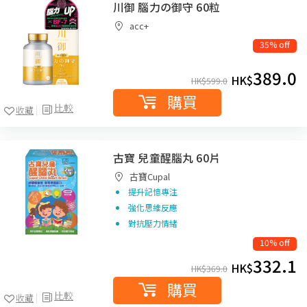
川御 腦力の御守 60粒
acc+
35% off
389.0
HK$
HK$
599.0
購買
比較
收藏
古寶 兒童醒腦丸 60片
古寶Cupal
提升記憶專注
強化思維反應
對抗壓力情緒
10% off
332.1
HK$
HK$
369.0
購買
比較
收藏