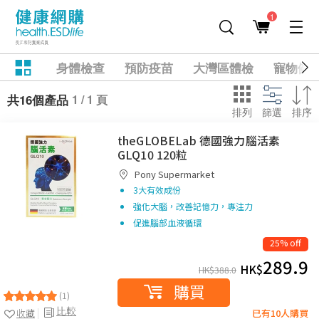
1
身體檢查
預防疫苗
大灣區體檢
寵物健
1 / 1 頁
共16個產品
排列
篩選
排序
theGLOBELab 德國強力腦活素
GLQ10 120粒
Pony Supermarket
3大有效成份
強化大腦，改善記憶力，專注力
促進腦部血液循環
25% off
289.9
HK$
HK$
388.0
購買
(1)
比較
收藏
已有10人購買