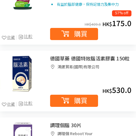
有益於腦部健康，保持記憶力及集中力
57% off
175.0
HK$
HK$
409.8
購買
比較
收藏
德國草藥 德國特效腦活素膠囊 150粒
鴻運貿易(國際)有限公司
530.0
HK$
購買
比較
收藏
調理個腦 30片
調理個 Reboot Your