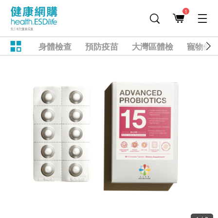
1
身體檢查
預防疫苗
大灣區體檢
寵物健