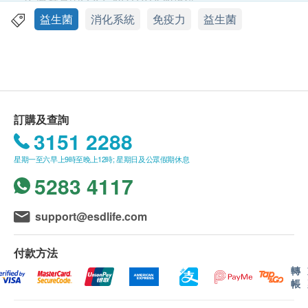
2. 此產品由LLIFE NUTRITION提供。
3. 如有任何爭議，LIFE NUTRITION及健康網購
益生菌
消化系統
免疫力
益生菌
功效
health.ESDlife保留最終決議權。
經科學驗證8大菌株！超過 150 億活性益生菌！
想讓身體保持最佳狀態？請選擇樂怡善全效益生菌。
送貨
全效益生菌活性益生菌咀嚼片，具有多合一配方、耐
1. 購買
LIFE NUTRITION
產品總額滿HK$300，即可
貯存特點，全方位呵護你消化、免疫及呼吸系統的健
享香港本地免費送貨服務，賬單總額未滿 HK$300需
訂購及查詢
康。
附加HK$50運費。
3151 2288
2. 我們將於確定訂單後3 - 5個工作天內安排發貨。
食用方法
星期一至六早上9時至晚上12時; 星期日及公眾假期休息
3. 不排除運送時間會因節日而有所影響。當八號烈風
建議每日服用一粒
5283 4117
訊號懸掛或黑色暴雨警告生效時，送貨服務時間將會
延遲。
成份
4. 所有訂單須視乎相關貨品的供應情況再作最後確
support@esdlife.com
甜味劑 (木糖醇), 益生菌 (嗜酸乳桿菌, 乳雙歧桿菌, 乾
認。倘若健康網購health.ESDlife未能提供任何訂單上
酪乳桿菌, 植物乳桿菌, 長雙歧桿菌, 副乾酪乳桿菌, 唾
的貨品，健康網購health.ESDlife有權拒絕接受該訂
付款方法
液乳桿菌, 鼠李糖乳桿菌), 抗結劑 (微晶纖維素, 硬脂
單，並且會於送貨前透過電話或電郵通知顧客再作安
轉
帳
酸, 硬脂酸鎂, 二氧化硅), 天然食用香料 (莓果,
排。
Prosweet®), 色素 (甜菜紅), 增稠劑 (羥丙基纖維素), 菊
保證