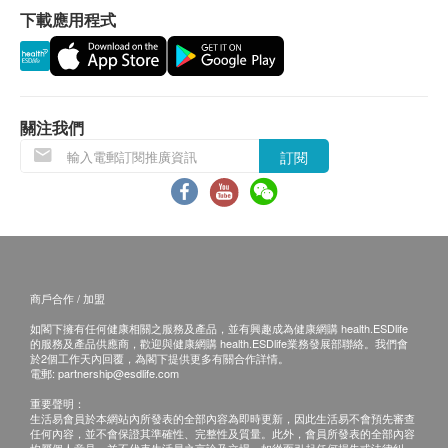
糖, 酸度調節劑 (檸檬酸)
下載應用程式
1. 貨品質量保證，於顧客收到產品當日起計，食用期
應最少有6個月或以上。
換貨條款
1. 當顧客收取已訂購之貨品時，有責任檢查貨品是否
有損毀情況，一經確認，恕不接受退換。
關注我們
2. 退換產品必須包裝完整，如退換之產品有任何殘缺
訂閱
或過期退回，供應商有權不受理。
3. 如有其他損壞或遺漏查詢，顧客必須保留有效收據
正本，並於送貨後3個工作天內按下列方式聯絡健康
網購health.ESDlife客戶服務部跟進。電郵:
support@esdlife.com / 健康網購health.ESDlife客服
商戶合作 / 加盟
熱線: (852) 3151-2288
如閣下擁有任何健康相關之服務及產品，並有興趣成為健康網購 health.ESDlife
的服務及產品供應商，歡迎與健康網購 health.ESDlife業務發展部聯絡。我們會
於2個工作天內回覆，為閣下提供更多有關合作詳情。
電郵:
partnership@esdlife.com
重要聲明：
生活易會員於本網站內所發表的全部內容為即時更新，因此生活易不會預先審查
任何內容，並不會保證其準確性、完整性及質量。此外，會員所發表的全部內容