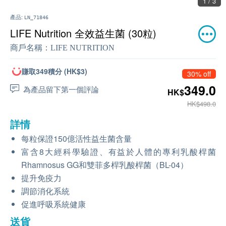
1 / 3
產品:
LN_71846
LIFE Nutrition 全效益生菌 (30粒)
商戶名稱：
LIFE NUTRITION
賺取349積分 (HK$3)
30% off
349.0
為產品留下第一個評論
HK$
HK$498.0
詳情
每粒保證150億活性益生菌含量
富含8大經科學驗證、有益於人體的專利乳酸桿菌
Rhamnosus GG和雙菲多桿乳酸桿菌（BL-04）
提升免疫力
調節消化系統
促進呼吸系統健康
送貨