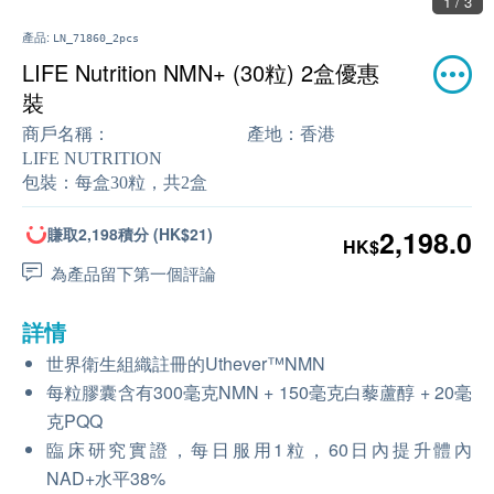
1 / 3
產品:
LN_71860_2pcs
LIFE Nutrition NMN+ (30粒) 2盒優惠
裝
商戶名稱：
產地：
香港
LIFE NUTRITION
包裝：
每盒30粒，共2盒
賺取2,198積分 (HK$21)
2,198.0
HK$
為產品留下第一個評論
詳情
世界衛生組織註冊的
Uthever™NMN
每粒膠囊含有
300
毫克
NMN + 150
毫克白藜蘆醇 +
20
毫
克
PQQ
臨床研究實證，每日服用1粒，60日內提升體內
NAD+水平38%