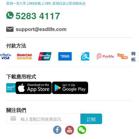
星期一至六早上9時至晚上12時; 星期日及公眾假期休息
提升 體內NAD+ 產生
延遲。
5283 4117
促進代謝及修復細胞DNA，延長DNA端粒
4. 所有訂單須視乎相關貨品的供應情況再作最後確
啟動 SirT1 抗衰老基因
認。倘若健康網購health.ESDlife未能提供任何訂單上
support@esdlife.com
可以幫助提升身體代謝功能、排毒功能、認知功
的貨品，健康網購health.ESDlife有權拒絕接受該訂
能、循環系統，同時降低心血管疾病，預防老人癡
單，並且會於送貨前透過電話或電郵通知顧客再作安
付款方法
呆，記憶衰退，腦霧，視力衰退，脫髮，皮膚老
排。
轉
化，肌肉質量下降，關節疼痛等的問題。​
保證
帳
1. 貨品質量保證，於顧客收到產品當日起計，食用期
Life Nutrition樂怡善NMN+至尊級可持續NMN配方
應最少有6個月或以上。
下載應用程式
獨特配方結合 NAD+與白藜蘆醇（一種來自植物的強
換貨條款
大抗氧化劑），有助於激活細胞長壽基因，並提供細
1. 當顧客收取已訂購之貨品時，有責任檢查貨品是否
胞所需能量，讓你重拾青春，充滿活力，活出完美人
有損毀情況，一經確認，恕不接受退換。
生！Life Nutrition樂怡善使用唯一WHO世衛組織註冊
2. 退換產品必須包裝完整，如退換之產品有任何殘缺
關注我們
的NMN，確保產品可長期服食，極致質量 ，安全可
或過期退回，供應商有權不受理。
靠。我們保護賴以生存的地球，只採用可持續發展的
訂閱
3. 如有其他損壞或遺漏查詢，顧客必須保留有效收據
環保全素食營養成份，用更優質的營養， 成就更健康
正本，並於送貨後3個工作天內按下列方式聯絡健康
的你。
網購health.ESDlife客戶服務部跟進。電郵: