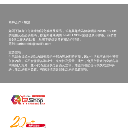
support@esdlife.com / 健康網購health.ESDlife客服
食用方法
熱線: (852) 3151-2288
成人每日1顆素食膠囊，膳後服用。
商戶合作 / 加盟
如閣下擁有任何健康相關之服務及產品，並有興趣成為健康網購 health.ESDlife
主要成份
的服務及產品供應商，歡迎與健康網購 health.ESDlife業務發展部聯絡。我們會
於2個工作天內回覆，為閣下提供更多有關合作詳情。
NMN、白藜蘆、PQQ
電郵:
partnership@esdlife.com
重要聲明：
生活易會員於本網站內所發表的全部內容為即時更新，因此生活易不會預先審查
任何內容，並不會保證其準確性、完整性及質量。此外，會員所發表的全部內容
均屬個人意見，並不代表生活易之言論及立場。如從而引起任何損失或法律糾
紛，生活易概不負責。有關詳情請參閱生活易的免責聲明。