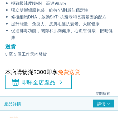
極致級純度
NMN
，高達
99.8%
獨立雙層鋁膜包裝，維持
NMN
最佳穩定性
修復細胞
DNA
，啟動
SirT1
抗衰老和長壽基因的配方
提升能量、免疫力、皮膚毛髮抗衰老、大腦健康
促進排毒功能，關節和肌肉健康、心血管健康、眼睛健
康
送貨
3 至 5 個工作天內發貨
本店購物滿$300即享
免費送貨
即睇全店產品
展開所有
詳情
產品詳情