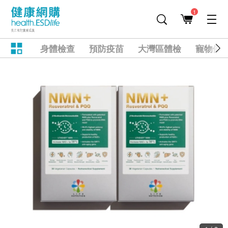
1
身體檢查
預防疫苗
大灣區體檢
寵物健