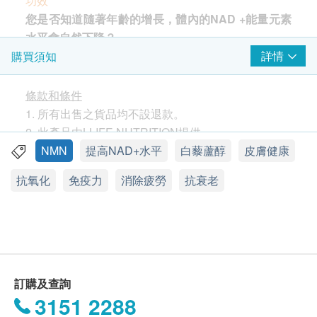
功效
您是否知道隨著年齡的增長，體內的NAD +能量元素
水平會自然下降？
NAD+
是人體能量產生必需元素，能幫助
DNA
修復，
詳情
購買須知
預防與年齡相關的徵狀和病症。
研究證實，服用
NMN
，
B-
煙醯胺單核苷酸，可以有效增加體內細胞線
條款和條件
粒體中的能量元素
NAD +
的最有效方法之一。
1. 所有出售之貨品均不設退款。
2. 此產品由LLIFE NUTRITION提供。
Life Nutrition樂怡善NMN+ 採用市面上高劑量的專利
3. 如有任何爭議，LIFE NUTRITION及健康網購
NMN
提高NAD+水平
白藜蘆醇
皮膚健康
認證Uthever™ NMN，每粒素食膠囊NMN含量高達
health.ESDlife保留最終決議權。
抗氧化
免疫力
消除疲勞
抗衰老
300毫克，純度為99.8%，穩定性達至極致。
Uthever™ NMN經臨床實驗認證，能有效於服食後30
送貨
天及60天，大大提升人體細胞中的NAD+能量元素。
1. 購買
LIFE NUTRITION
產品總額滿HK$300，即可
研究進一步顯示服食Uthever™ NMN幾乎沒有副作
享香港本地免費送貨服務，賬單總額未滿 HK$300需
用，適合長期服食，品質有保證，安全可靠。
附加HK$50運費。
2. 我們將於確定訂單後3 - 5個工作天內安排發貨。
訂購及查詢
許多老化健康問題都與體內NAD +水平的下降有關。
3. 不排除運送時間會因節日而有所影響。當八號烈風
3151 2288
所以服用NMN可以：
訊號懸掛或黑色暴雨警告生效時，送貨服務時間將會