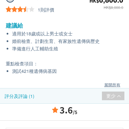
HK$
HK$8,000.0
1則評價
建議給
適用於18歲或以上男士或女士
婚前檢查、計劃生育、有家族性遺傳病歷史
準備進行人工輔助生殖
重點檢查項目：
測試421種遺傳病基因
展開所有
更少
評分及評論 (1)
3.6
/5