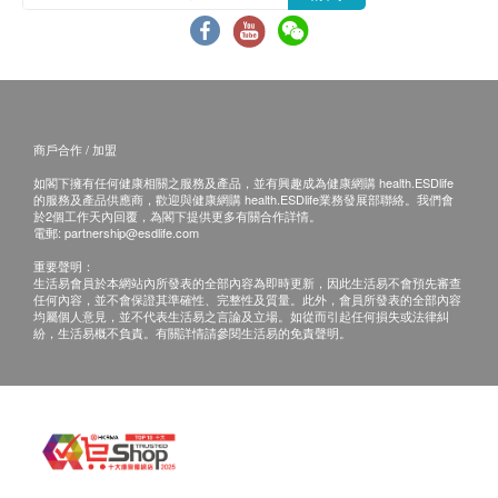
香港最常見的
遺傳隱性疾病
商戶合作 / 加盟
蠶豆症(G6PD
）
如閣下擁有任何健康相關之服務及產品，並有興趣成為健康網購 health.ESDlife
相對普遍的香港遺傳病，新生兒每1000 男嬰就有50
的服務及產品供應商，歡迎與健康網購 health.ESDlife業務發展部聯絡。我們會
於2個工作天內回覆，為閣下提供更多有關合作詳情。
人患蠶豆症，而每1,000 女嬰便有4人患有此遺傳病。
電郵:
partnership@esdlife.com
如能一早驗出胎兒遺傳蠶豆症，可提早計劃未來。
重要聲明：
生活易會員於本網站內所發表的全部內容為即時更新，因此生活易不會預先審查
任何內容，並不會保證其準確性、完整性及質量。此外，會員所發表的全部內容
甲型及乙型地中海貧血
均屬個人意見，並不代表生活易之言論及立場。如從而引起任何損失或法律糾
紛，生活易概不負責。有關詳情請參閱生活易的免責聲明。
香港約有12%父母攜帶地貧基因，情況嚴重者胎兒會
無法存活，而這類母親到懷孕後期，高血壓及大量出
血風險亦會提升。如能一早驗出胎兒遺傳地貧，可提
早計劃未來。而乙型地貧患者出生後亦需終生輸血，
有些父母之前或會選擇停止懷孕