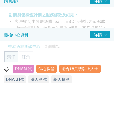
報告需時約2至4星期
詳情
購買須知
測試由美國基因Natera公司進行
訂購身體檢查計劃之服務條款及細則：
客戶收到由健康網購health. ESDlife寄出之確認成
功付款電郵後，計劃有效期為3個月，客戶必須於3
個月內(由確認付款日期起計)接受有關測試，逾期
詳情
體檢中心資料
作廢。
香港過敏測試中心
2 個地點
進行過敏測試後，因應不同測試計劃，一般情況
下，可於10至14工作天跟進檢查報告。
灣仔
旺角
報告可以電郵給客戶，或客戶可親身往麥迪體檢中
心領取。
DNA測試
信心保證
適合18歲或以上人士
灣仔駱克道171-173號22/F
訂購一經確認，不設退款。
DNA 測試
基因測試
基因檢測
顯示地圖
如有爭議，香港過敏測試中心 及 健康網購 health.
ESDlife 保留最後決定權。
星期一至五: 9:00a.m – 6:00p.m & 9:00p.m – 10:00p.m
所有測試並非作為醫務診斷或治療用途，是次檢測
星期六、日及公眾假期：休息
只屬篩選測試。
免責聲明：