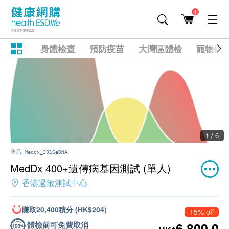
1
身體檢查
預防疫苗
大灣區體檢
寵物健
1 / 6
產品:
Meddx_301GeDNA
MedDx 400+遺傳病基因測試 (單人)
香港過敏測試中心
賺取20,400積分 (HK$204)
15% off
體檢前可免費取消
6,800.0