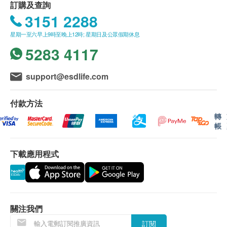
訂購及查詢
所有健康檢查/服務並非作為醫務診斷或治療用
3151 2288
途。當閣下身體健康出現任何疾病徵兆時，應立即
星期一至六早上9時至晚上12時; 星期日及公眾假期休息
諮詢有認可資格的醫生，作出診斷及治療。
5283 4117
本服務/產品由商戶提供。生活易【健康網購
health.ESDlife】並沒有經營或提供本服務/產品。
support@esdlife.com
有關此服務/產品的錯漏或延誤，或因使用此服務/
世界上有20％的主要健康問題與遺傳有關!
產品而引致的損失、損害、受傷或法律訴訟，健康
大部分經遺傳而發病的病患，也是嚴重的疾病!
付款方法
網購health.ESDlife概不負責。一切有關的索償或
轉
查詢，須向提供服務之體檢中心或商戶提出。
帳
子女若能遺傳到父母的優良基因，固然值得欣喜，但
如果父母帶有遺傳隱性疾病基因而不知，有可能會遺
下載應用程式
傳給下一代。與唐氏綜合症的機率相比，遺傳隱性疾
病的發病更高，香港最常見的遺傳隱性疾病是地中海
貧血症、耳聾、脆性X綜合症、脊髓性肌肉萎縮症。
基因檢測技術普及，只需抽血，便可檢測
400+
種遺傳
隱性疾病基因，令下一代的健康有更多保障。
關注我們
訂閱