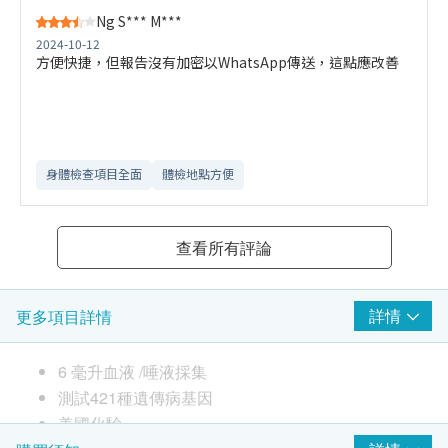
Ng S*** M***
2024-10-12
方便快捷，但報告沒有加密以WhatsApp傳送，這點應改善
身體檢查項目全面
體檢地點方便
查看所有評論
詳情
更多項目詳情
6 毫升血液 /唾液採集
測試421種遺傳病基因
美國化驗